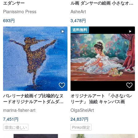
エダンサー
ル画 ダンサーの絵画 小さなオリ
ジナルアート
Pianissimo Press
AsheArt
693円
3,478円
送料無料
バレリーナ絵画イブ比喩的なヌ
オリジナルアート 「小さなバレ
ードオリジナルアートダムダン
リーナ」 油絵 キャンバス画
サー壁アート女性
marina-fisher-art
OlgaShelArt
7,451円
24,837円
環境に優しい
Pinkoi限定