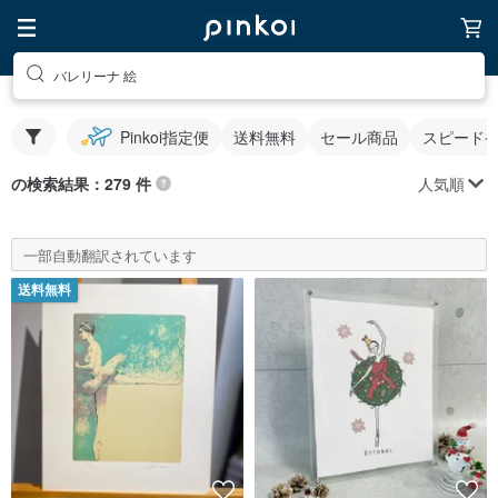
バレリーナ 絵
Pinkoi指定便
送料無料
セール商品
スピード
人気順
の検索結果：279 件
一部自動翻訳されています
送料無料