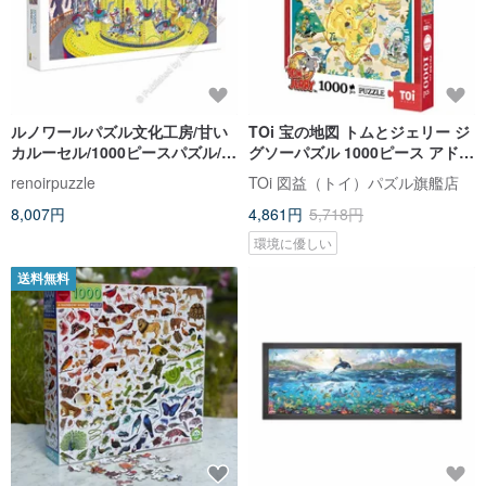
ルノワールパズル文化工房/甘い
TOi 宝の地図 トムとジェリー ジ
カルーセル/1000ピースパズル/ジ
グソーパズル 1000ピース アドベ
グソー/ロング
ンチャースタイル 子供時代のコ
renoirpuzzle
TOi 図益（トイ）パズル旗艦店
レクション 壁画
8,007円
4,861円
5,718円
環境に優しい
送料無料