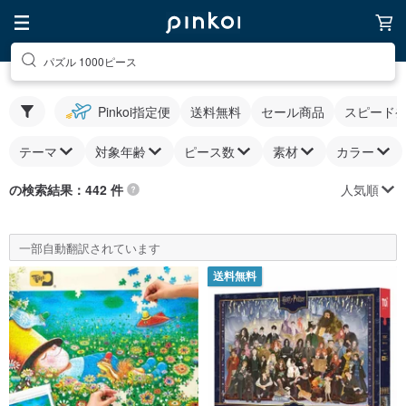
パズル 1000ピース
Pinkoi指定便
送料無料
セール商品
スピード
テーマ
対象年齢
ピース数
素材
カラー
人気順
の検索結果：442 件
一部自動翻訳されています
送料無料