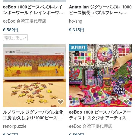
eeBoo 1000ピースパズル-レイ
Anatolian ジグソーパズル_1000
ンボーワールド レインボーワー
ピース横長_パズルフレーム
ルド1000ピースパズル
(9633)
eeBoo 台湾正規代理店
ho-sng
6,582円
9,615円
環境に優しい
送料無料
ルノワール ジグソーパズル文化
eeBoo 1000 ピース パズル-アー
工房 お久しぶり/1000ピース ジ
ティスト スタジオ アーティスト
グソーパズル/数メートル/長さ
スタジオ 1000 ピース パズル
renoirpuzzle
eeBoo 台湾正規代理店
8,007円
6,582円