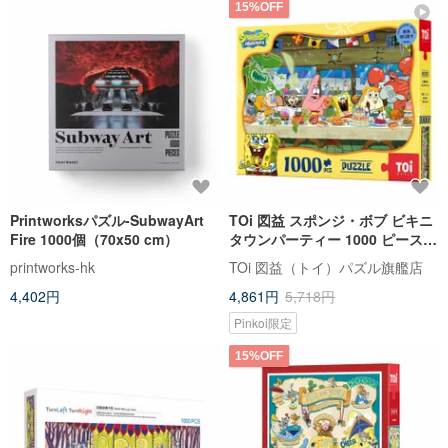
15%OFF
Printworksパズル-SubwayArt
TOi 図益 スポンジ・ボブ ビキニ
Fire 1000個（70x50 cm）
タウンパーティー 1000 ピース
パノラマパズル 癒しのインテリ
printworks-hk
TOi 図益（トイ）パズル旗艦店
ア ギフト
4,402円
4,861円
5,718円
Pinkoi限定
15%OFF