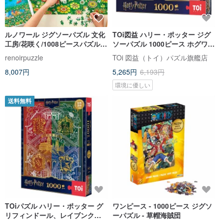
ルノワール ジグソーパズル 文化
TOi図益 ハリー・ポッター ジグ
工房/花咲く/1008ピースパズル/
ソーパズル 1000ピース ホグワー
ちょっと目を閉じて/数メートル
ツ卒業シーズン プロ仕様 ブルー
renoirpuzzle
TOi 図益（トイ）パズル旗艦店
カートン ボードゲーム ギフト
8,007円
5,265円
6,193円
環境に優しい
送料無料
TOiパズル ハリー・ポッター グ
ワンピース - 1000ピース ジグソ
リフィンドール、レイブンクロ
ーパズル - 草帽海賊団