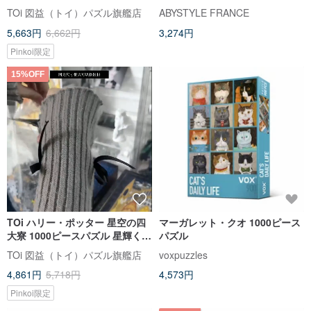
ー、ハッフルパフ、スリザリン
TOi 図益（トイ）パズル旗艦店
ABYSTYLE FRANCE
1000ピースパズル 魔法アート ク
5,663円
6,662円
3,274円
リスマスプレゼント
Pinkoi限定
15%OFF
TOi ハリー・ポッター 星空の四
マーガレット・クオ 1000ピース
大寮 1000ピースパズル 星輝く教
パズル
会の窓 コレクション級ギフト
TOi 図益（トイ）パズル旗艦店
voxpuzzles
4,861円
5,718円
4,573円
Pinkoi限定