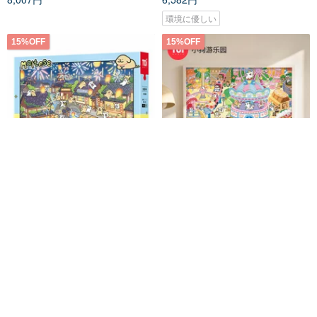
環境に優しい
15%OFF
15%OFF
TOi 線画の子犬 子犬とロマンチ
TOi 図益 線画の子犬 子犬の遊園
ック花火 1000ピースパズル 公式
地 パズル 1000 ピース アニメ漫
ライセンス正規品 コレクション
画グッズ 癒し系
TOi 図益（トイ）パズル旗艦店
TOi 図益（トイ）パズル旗艦店
ギフト
4,861円
5,718円
4,861円
5,718円
Pinkoi限定
Pinkoi限定