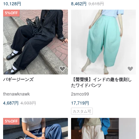
10,128円
8,462円
9,615円
5%OFF
バギージーンズ
【聲聲慢】インドの趣を復刻し
たワイドパンツ
thenawknawk
2smco99
4,687円
4,933円
17,719円
カスタム可
5%OFF