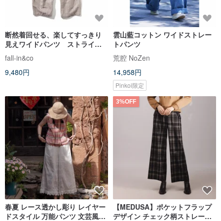
断然着回せる、楽してすっきり
雲山藍コットン ワイドストレー
見えワイドパンツ ストライプ
トパンツ
ハイウェストパンツ コットン
fall-in&co
荒腔 NoZen
リネン ベージュ220308-3
9,480円
14,958円
Pinkoi限定
3%OFF
春夏 レース透かし彫り レイヤー
【MEDUSA】ポケットフラップ
ドスタイル 万能パンツ 文芸風コ
デザイン チェック柄ストレート