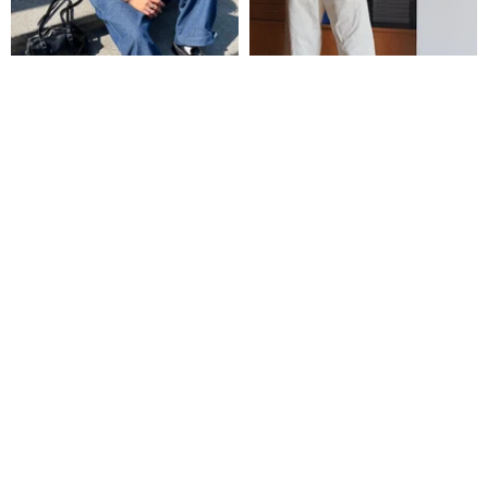
オーバーサイズジーンズ
オフホワイト 原色 春のユニセッ
クス ペインターパンツ ベルト付
き カジュアル ワークロングパン
thenawknawk
Time Ship
ツ ツイルコットン生地
4,687円
4,933円
9,089円