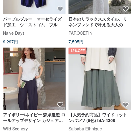
パープルブルー マーセライズ
日本のリラックススタイル、リ
ド加工 ウエストゴム ブルー
ネンブレンドで叶える大人の抜
パープル シルクコットン混
け感。ウエストリボン付き、コ
Naive Days
PAROCETIN
紡 サルエルワイド ランタン
ットンリネンワイドパンツ
9,297円
7,505円
パンツ
12%OFF
アイボリー/ネイビー 森系漫遊 ロ
【人気予約商品】ワイドコット
ールアップデザイン カジュアル
ンパンツ (5色) ISA-4308
ワイドパンツ カーブパンツ ゆっ
Wild Scenery
Saibaba Ethnique
たりワイドパンツ ロングパンツ