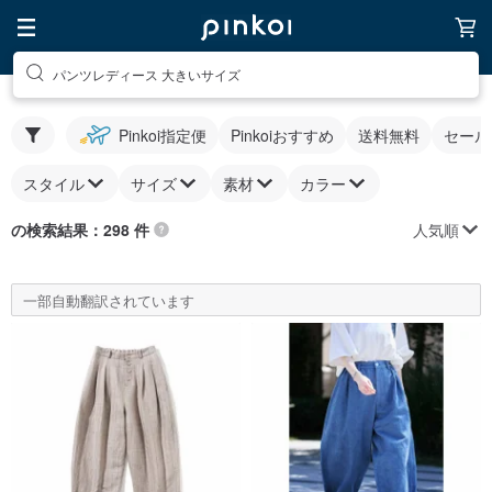
パンツレディース 大きいサイズ
Pinkoi指定便
Pinkoiおすすめ
送料無料
セール
スタイル
サイズ
素材
カラー
人気順
の検索結果：298 件
一部自動翻訳されています