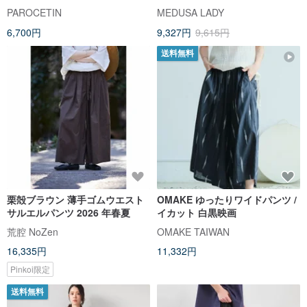
ーマ綿 清涼刺繍 ゴムウエスト 9
ロングパンツ(M-L) | レディース
PAROCETIN
MEDUSA LADY
分丈パンツ
カジュアルパンツ ワイドパンツ
6,700円
9,327円
9,615円
送料無料
栗殻ブラウン 薄手ゴムウエスト
OMAKE ゆったりワイドパンツ /
サルエルパンツ 2026 年春夏
イカット 白黒映画
荒腔 NoZen
OMAKE TAIWAN
16,335円
11,332円
Pinkoi限定
送料無料