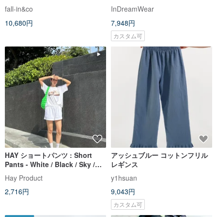
成色 250402-1
ツ、ゆったり レディース トラウ
fall-in&co
InDreamWear
ザー
10,680円
7,948円
カスタム可
HAY ショートパンツ : Short
アッシュブルー コットンフリル
Pants - White / Black / Sky /
レギンス
Cream (woman/unisex)
Hay Product
y1hsuan
2,716円
9,043円
カスタム可