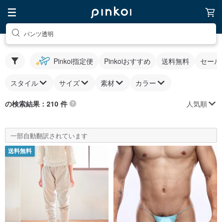
パンツ透明
Pinkoi指定便
Pinkoiおすすめ
送料無料
セール
スタイル
サイズ
素材
カラー
人気順
の検索結果：210 件
一部自動翻訳されています
送料無料