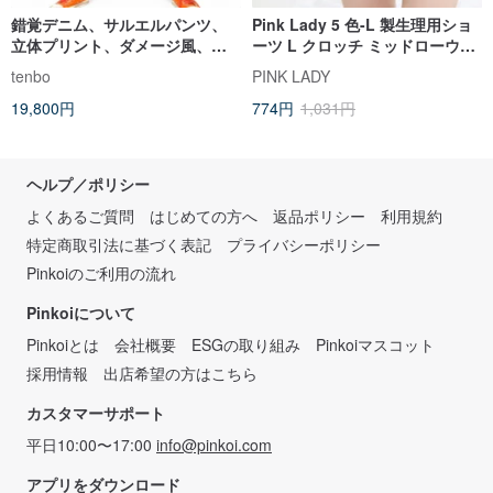
錯覚デニム、サルエルパンツ、
Pink Lady 5 色-L 製生理用ショ
立体プリント、ダメージ風、ジ
ーツ L クロッチ ミッドローウエ
ャージー、ユニセックス、ウエ
スト 通気性 防水 防漏
tenbo
PINK LADY
ストゴム
19,800円
774円
1,031円
ヘルプ／ポリシー
よくあるご質問
はじめての方へ
返品ポリシー
利用規約
特定商取引法に基づく表記
プライバシーポリシー
Pinkoiのご利用の流れ
Pinkoiについて
Pinkoiとは
会社概要
ESGの取り組み
Pinkoiマスコット
採用情報
出店希望の方はこちら
カスタマーサポート
平日10:00〜17:00
info@pinkoi.com
アプリをダウンロード