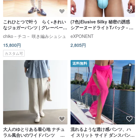
これひとつで叶う らく×きれい
(7色)Elusive Silky 秘密の誘惑
なジョガーパンツ | グレーベージ
シアーヌードライトTバック - ラ
ュ
イトブルー
chiko－チコ－ 咲き編みシュシュ
eXPONENT
15,800円
2,805円
カスタム可
送料無料
大人のゆとりある着心地 ナチュ
流れるような透け感パンツ、ハ
ラル風合いのワイドパンツ 生
イ スリット サイド ダンスパン