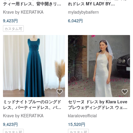
ティー用ドレス、背中開きリボ
れドレス MY LADY BY
ン結び
BAIFERN - ML0449
Krave by KEERATIKA
myladybybaifern
9,423円
6,042円
カスタム可
ミッドナイトブルーのロングド
セリーヌ ドレス by Klara Love
レス、パーティードレス、バッ
プレウェディングドレス ウェデ
クオープンデザイン、リボン付
ィングドレス フォーマルドレス
Krave by KEERATIKA
klaraloveofficial
き
ビーチドレス ホワイトドレス
9,423円
15,520円
カスタム可
カスタム可