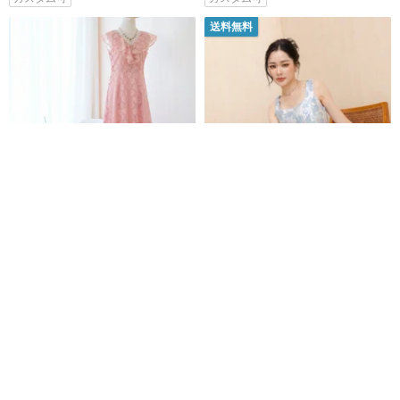
送料無料
ダスティピンクのレースドレ
パーティードレス MY LADY BY
ス、ロングドレス、ブライズメ
BAIFERN - ML506
イドドレス
Krave by KEERATIKA
myladybybaifern
9,423円
7,151円
カスタム可
送料無料