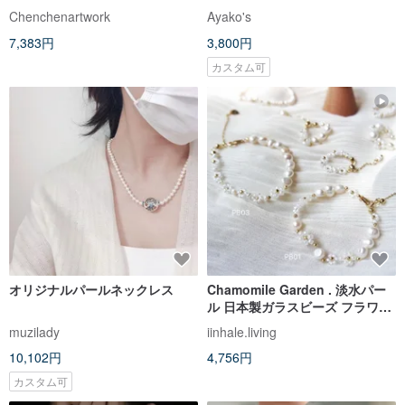
ビーズネックレス
14kgf
Chenchenartwork
Ayako's
7,383円
3,800円
カスタム可
オリジナルパールネックレス
Chamomile Garden . 淡水パー
ル 日本製ガラスビーズ フラワー
編み込みブレスレット
muzilady
iinhale.living
10,102円
4,756円
カスタム可