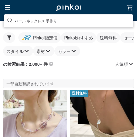
パール ネックレス 手作り
Pinkoi指定便
Pinkoiおすすめ
送料無料
セール
スタイル
素材
カラー
人気順
の検索結果：2,000+ 件
一部自動翻訳されています
送料無料