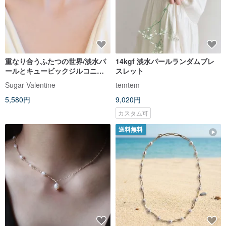
重なり合うふたつの世界/淡水パ
14kgf 淡水パールランダムブレ
ールとキュービックジルコニア
スレット
の２連のチョーカー/SV699
Sugar Valentine
temtem
5,580円
9,020円
カスタム可
送料無料