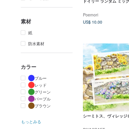
ドイリー ランダム ミッ
Poemori
素材
US$ 10.00
紙
防水素材
カラー
ブルー
レッド
グリーン
パープル
ブラウン
シーミトス、ヴィレッジ
もっとみる