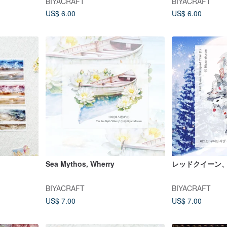
BIYACRAFT
BIYACRAFT
US$ 6.00
US$ 6.00
Sea Mythos, Wherry
レッドクイーン、Col
BIYACRAFT
BIYACRAFT
US$ 7.00
US$ 7.00