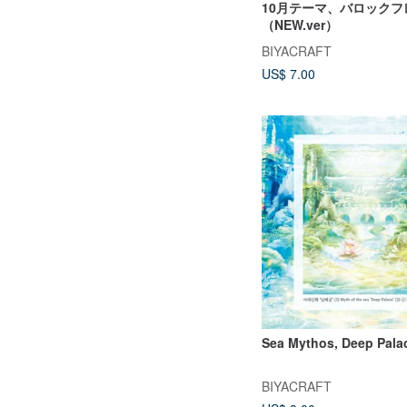
10月テーマ、バロックフ
（NEW.ver）
BIYACRAFT
US$ 7.00
Sea Mythos, Deep Pala
BIYACRAFT