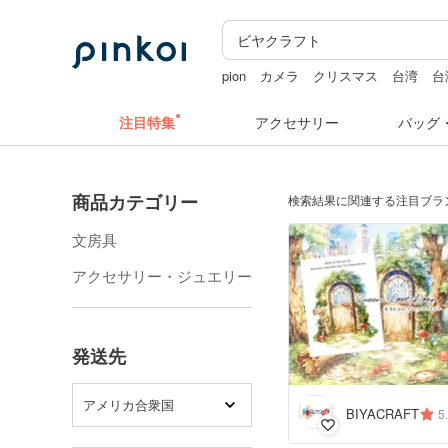
pion
カメラ
クリスマス
台湾
台
ミッフィ
ミッフィー ぬいぐるみ
注目特集
アクセサリー
バッグ
商品カテゴリー
検索結果に関連する注目ブラ
文房具
アクセサリー・ジュエリー
発送先
アメリカ合衆国
BIYACRAFT
5