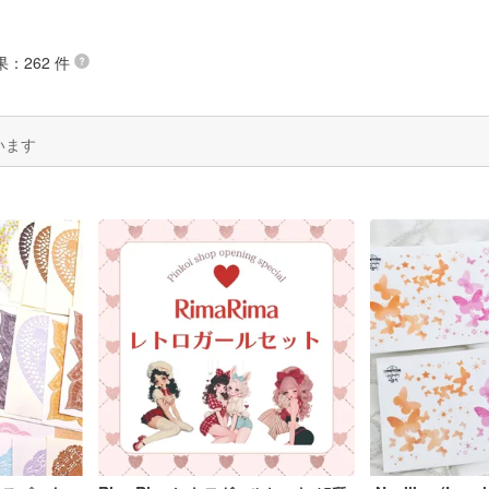
果：262 件
います