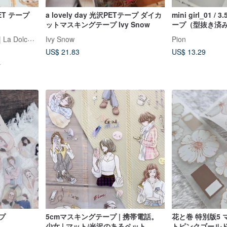
 PET テープ
a lovely day 光沢PETテープ ダイカ
mini girl_01 /
ットマスキングテープ Ivy Snow
ープ（型抜き済
ラ・ドルチェ・ヴィータ | La Dolce Vita
Ivy Snow
Pion
US$ 21.83
US$ 13.29
す
プ
5cmマスキングテープ | 携帯電話。
花と巻 特別版5 
少女 | マット/光沢のあるペット
トピンクゴール