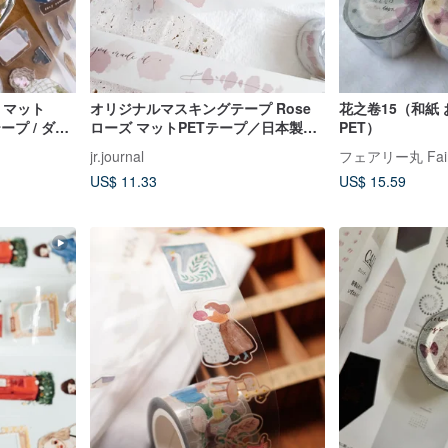
/ マット
オリジナルマスキングテープ Rose
花之卷15（和紙
ープ / ダイ
ローズ マットPETテープ／日本製和
PET）
紙／剥離紙付き
jr.journal
フェアリー丸 Fair
US$ 11.33
US$ 15.59