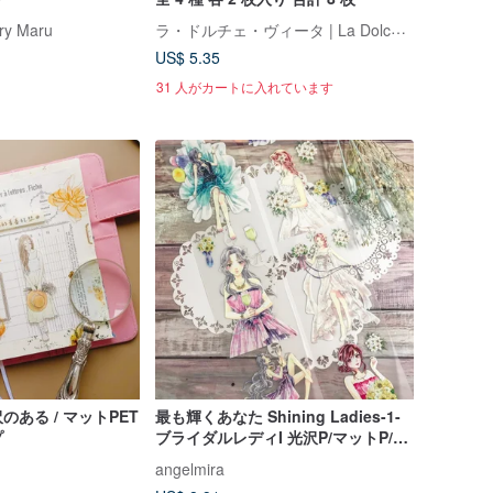
ラ・ドルチェ・ヴィータ | La Dolce Vita
y Maru
US$ 5.35
31 人がカートに入れています
ある / マットPET
最も輝くあなた Shining Ladies-1-
プ
ブライダルレディI 光沢P/マットP/和
紙テープ 選択可能
angelmira