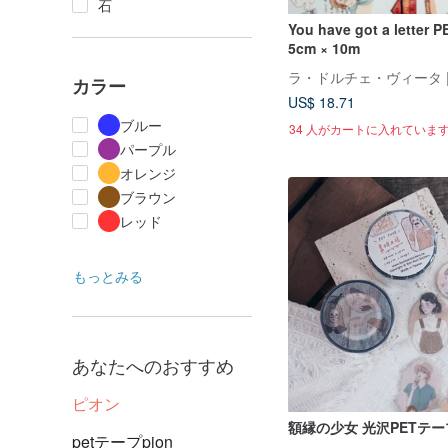
石
You have got a letter
5cm × 10m
カラー
US$ 18.71
ブルー
34 人がカートに入れていま
パープル
オレンジ
ブラウン
レッド
もっとみる
あなたへのおすすめ
ピオン
額縁の少女 光沢PETテー
petテープpion