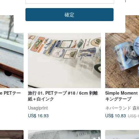
US$ 17.82
US$ 15.59
確定
40%OFF
ore PETテー
旅行 01. PETテープ #18 / 6cm 剥離
Simple Mome
紙＋白インク
キングテープ
Usagiprint
ネバーランド 森
US$ 16.93
US$ 10.83
US$ 