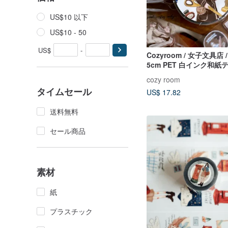
US$10 以下
US$10 - 50
US$
-
Cozyroom / 女子文具店 
5cm PET 白インク和紙テ
カット剥離紙付き
cozy room
タイムセール
US$ 17.82
送料無料
セール商品
素材
紙
プラスチック