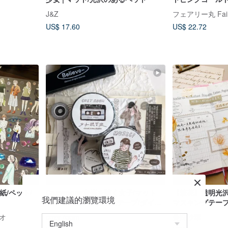
J&Z
フェアリー丸 Fair
US$ 17.60
US$ 22.72
M和紙/ペット/
Cozyroom/音楽を聴く女子/マット
【繁花】透明光沢の
我們建議的瀏覽環境
5cmPET白インク和紙テープ/ダイカ
マスキングテー
ット剥離紙付き
ジオ
cozy room
曼殊沙華