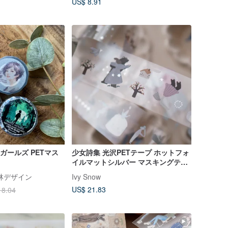
US$ 8.91
nt ガールズ PETマス
少女詩集 光沢PETテープ ホットフォ
イルマットシルバー マスキングテー
プ Ivy Snow
林デザイン
Ivy Snow
US$ 21.83
18.04