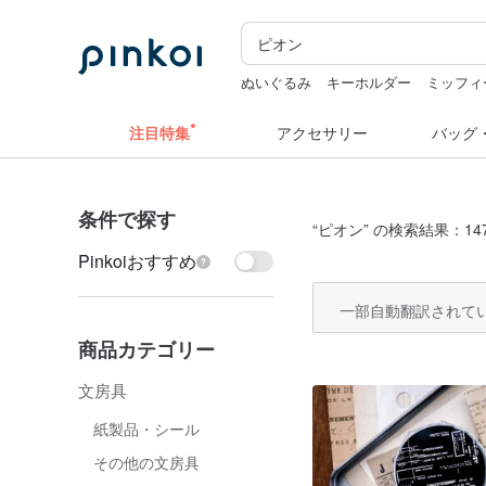
ぬいぐるみ
キーホルダー
ミッフィ
コラージュ素材
ラベルシール
注目特集
アクセサリー
バッグ
条件で探す
“
ピオン
” の検索結果：14
Pinkoiおすすめ
一部自動翻訳されて
商品カテゴリー
文房具
紙製品・シール
その他の文房具