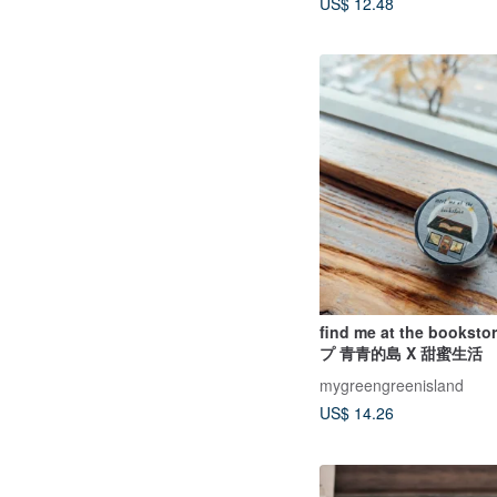
US$ 12.48
find me at the bookst
プ 青青的島 X 甜蜜生活
mygreengreenisland
US$ 14.26