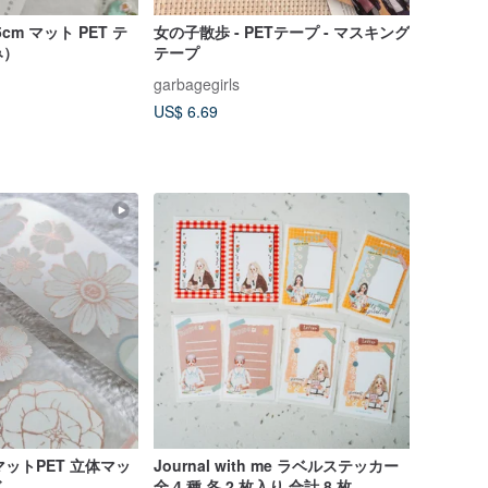
 3.5cm マット PET テ
女の子散歩 - PETテープ - マスキング
み）
テープ
garbagegirls
US$ 6.69
マットPET 立体マッ
Journal with me ラベルステッカー
ド
全 4 種 各 2 枚入り 合計 8 枚