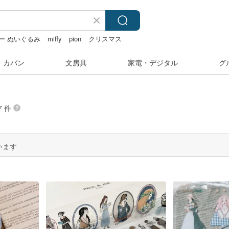
ー ぬいぐるみ
miffy
pion
クリスマス
・カバン
文房具
家電・デジタル
グ
7 件
います