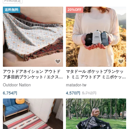
Pinkoi限定
送料無料
20%OFF
アウトドアネイション アウトド
マタドール ポケットブランケッ
ア多目的ブランケット / エクステ
ト ミニ アウトドア ミニポケット
ンデッドエディション / モロッカ
ピクニックマット 4.0
Outdoor Nation
matador-tw
ンアレイ
6,754円
4,570円
5,712円