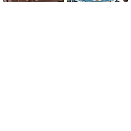
OYOY ラナ ウール リンゲ ユニバ
エスニック風キャンプホーム二
ーサル ブランケット / モカブラ
重編み毛布ソファー毛布女神バ
ウン
イカル 150×210cm
OYOY
OUTSY
17,056円
6,800円
7,727円
20%OFF
送料無料
マタドール ポケット ブランケッ
Outdoor Nation アウトドア ブ