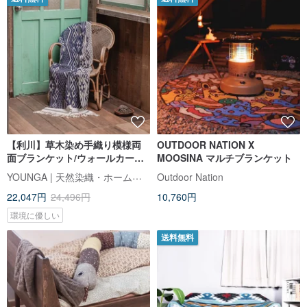
【利川】草木染め手織り模様両
OUTDOOR NATION X
面ブランケット/ウォールカーペ
MOOSINA マルチブランケット
ット/カーペット/フロアマット/ヨ
YOUNGA | 天然染織・ホームウェア
Outdoor Nation
ガ(シーブルー)
22,047円
24,496円
10,760円
環境に優しい
送料無料