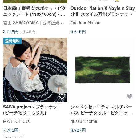
日本霜山 畳柄 防水ポケットピク
Outdoor Nation X Noyisin Stay
ニックシート (110x160cm) - 選
chill スタイル万能ブランケット
べる多色
霜山 SHIMOYAMA | 台湾正規代理店
Outdoor Nation
2,726円
5,546円
9,615円
送料無料
SAWA project - ブランケット
シャドウセレニティ マルチパー
(ビーチ/ピクニック用)
パス ビーチタオル - ピクニッ
ク、旅行＆日光浴
MAILLOT CO.
gussuri-home
7,705円
6,907円