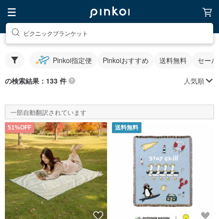
ピクニックブランケット
Pinkoi指定便
Pinkoiおすすめ
送料無料
セール
人気順
の検索結果：133 件
一部自動翻訳されています
51%OFF
送料無料