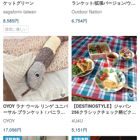
ケットグリーン
ランケット/拡張バージョン/ウィ
ルダネス
sagaform-taiwan
Outdoor Nation
8,585円
6,754円
環境に優しい
OYOY ラナ ウール リンゲ ユニバ
【DESTINOSTYLE】ジャパン
ーサル ブランケット / バニラホ
256クラシックチェック柄ピクニ
ワイト
ックブランケット
OYOY
4U4U
17,056円
5,151円
送料無料
送料無料