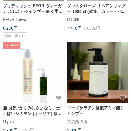
ブリティッシュ FFOR ヴィーガ
ダマスクローズ リペアシャンプ
ン ふわふわシャンプー 細く柔ら
ー 1000ml (乾燥、カラー・パー
かい髪に最適 根元からストレー
マによるダメージヘア用)
FFOR-Taiwan
LODNI
トまで 300ml 1000ml
6,296円
7,418円
10,302円
環境に優しい
12%OFF
脂っぽいかゆみにさよなら、土
ローズケラチン修復アミノ酸シ
っぽいシナモン [オーリア] 頭皮
ャンプー
浄化セット 2個
Ulysia
香港蒸溜所
5,742円
6,525円
5,088円