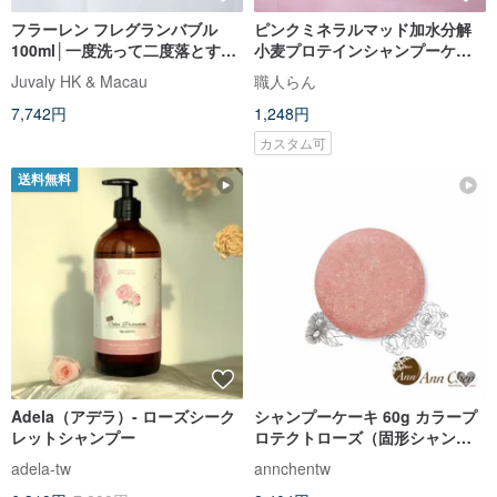
フラーレン フレグランバブル
ピンクミネラルマッド加水分解
100ml│一度洗って二度落とす、
小麦プロテインシャンプーケー
優しい洗浄処方
キ
Juvaly HK & Macau
職人らん
7,742円
1,248円
カスタム可
送料無料
Adela（アデラ）- ローズシーク
シャンプーケーキ 60g カラープ
レットシャンプー
ロテクトローズ（固形シャンプ
ー）
adela-tw
annchentw