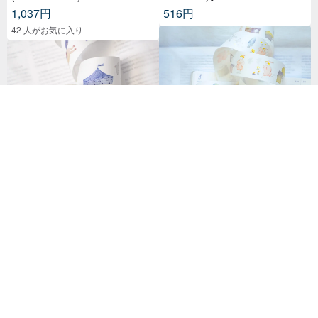
1,037円
516円
42 人がお気に入り
【完売間近】ピンクの妖精和紙
テープ | 4cm x 10m
千里之外 - .doremi. 型抜き和紙
テープ | 3cm × 5m
2,186円
1,483円
26 点販売