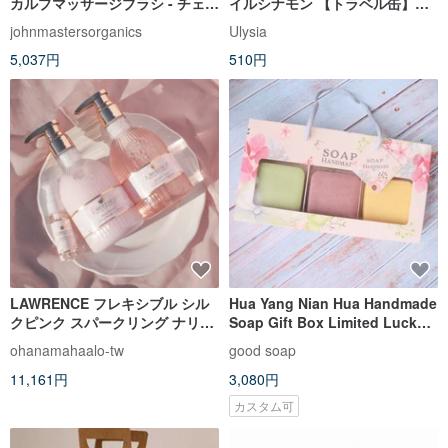
カルプマッサージブラシ - チェリ
イルシナモン 【トラベル缶】ス
ーブロッサム
カルプコンディショニングシャ
johnmastersorganics
Ulysia
ンプー ローズエッセンシャルオ
5,037円
510円
イル 40ml
LAWRENCE フレキシブル シル
Hua Yang Nian Hua Handmade
クピンク スパークリング ナリッ
Soap Gift Box Limited Lucky
シング コンディショニング ヘア
Bag 1 set of 3 shampoo soap
ohanamahaalo-tw
good soap
セット (2024 桜限定版)
bath soap exchange gifts
11,161円
3,080円
カスタム可