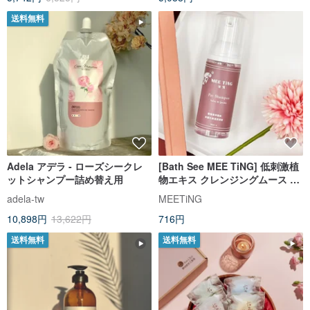
送料無料
Adela アデラ - ローズシークレ
[Bath See MEE TiNG] 低刺激植
ットシャンプー詰め替え用
物エキス クレンジングムース 保
湿携帯ボトル 50ml
adela-tw
MEETiNG
10,898円
13,622円
716円
送料無料
送料無料