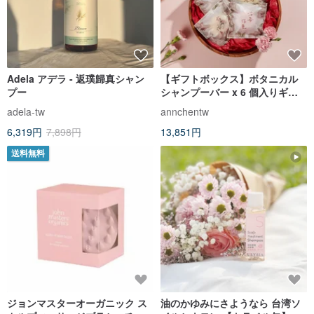
Adela アデラ - 返璞歸真シャン
【ギフトボックス】ボタニカル
プー
シャンプーバー x 6 個入りギフ
トセット（固形シャンプー）
adela-tw
annchentw
6,319円
7,898円
13,851円
送料無料
ジョンマスターオーガニック ス
油のかゆみにさようなら 台湾ソ