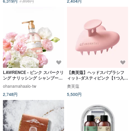
6,319円
7,898円
2,404円
LAWRENCE - ピンク スパークリ
【奧芙蔻】ヘッドスパブラシフ
ング ナリッシング シャンプー
ィット-ダスティピンク【1つ入
400ml /補充パック 350ml
り】
ohanamahaalo-tw
奧芙蔻
2,748円
5,500円