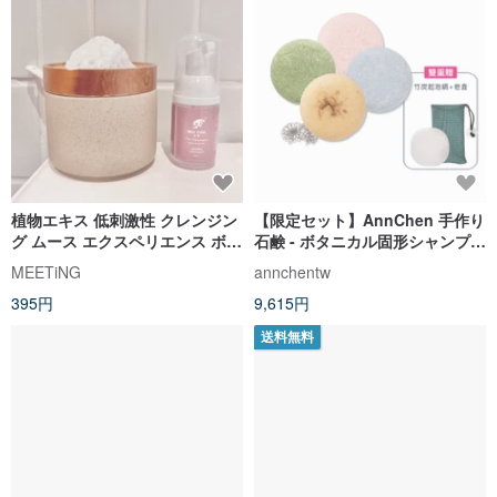
植物エキス 低刺激性 クレンジン
【限定セット】AnnChen 手作り
グ ムース エクスペリエンス ボト
石鹸 - ボタニカル固形シャンプー
ル - カレンデュラ モイスチャラ
4 個セット - 選べる 2 つのギフト
MEETiNG
annchentw
イジング 30ml
付き（泡立てネット/ソープケー
395円
9,615円
ス）
送料無料