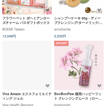
フラワーペット ボヘミアンロー
シャンプーケーキ 60g - ディー
ズチャーム バスギフトボックス
プクレンジング/ターメリック/イ
ンディゴ/タデ/カレンデュラ - 固
BOEMI Taiwan
annchentw
形シャンプー
13,049円
2,233円
29%OFF
Viva Amaze エクスフォリエイテ
BonBonPaw 猫用ハッピーフッ
ィング ジェル
ト クレンジングムース（ローズ
ゼラニウム）使用期限：2027 年
Viva Health Skincare
bonbonpet