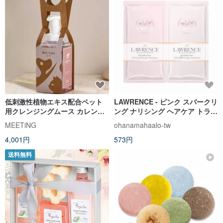
低刺激性植物エキス配合ペット
LAWRENCE - ピンク スパークリ
用クレンジングムース カレンデ
ング ナリシング ヘアケア トライ
ュラ うるおいツヤタイプ 500ml
アル パック 10ml
MEETiNG
ohanamahaalo-tw
犬・猫全年齢対応
4,001円
573円
送料無料