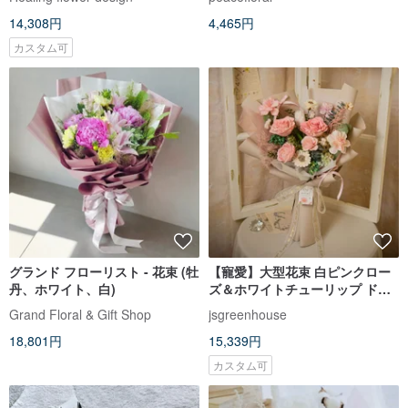
14,308円
4,465円
カスタム可
グランド フローリスト - 花束 (牡
【寵愛】大型花束 白ピンクロー
丹、ホワイト、白)
ズ＆ホワイトチューリップ ドラ
イフラワー プリザーブドフラワ
Grand Floral & Gift Shop
jsgreenhouse
ー / 誕生日 プロポーズ
18,801円
15,339円
カスタム可