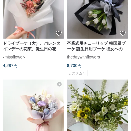
ドライブーケ（大）。バレンタ
卒業式用チューリップ 韓国風ブ
インデーの花束。誕生日の花
ーケ 誕生日用ブーケ 彼女へのプ
束。プロポーズの花束。卒業式
レゼント
-missflower-
thedaywithflowers
の花束
4,287円
8,700円
カスタム可