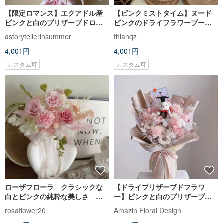
【限定ロマンス】エクアドル産
【ピンクミストタイム】ヌード
ピンクと白のプリザーブドロー
ピンクのドライフラワーブーケ
ズブーケ バレンタインデー 卒業
誕生日・バレンタインギフト
astorytellerinsummer
thianqz
告白 七夕 先生に感謝
4,001円
4,001円
カスタム可
カスタム可
ローザフローラ クラシックな
【ドライプリザーブドフラワ
白とピンクの純粋な美しさ プ
ー】ピンクと白のプリザーブド
リザーブドフラワー 軽量ブー
フラワー アジサイ 卒業ベア 明る
rosaflower20
Amazin Floral Design
ケ
い未来ブーケ