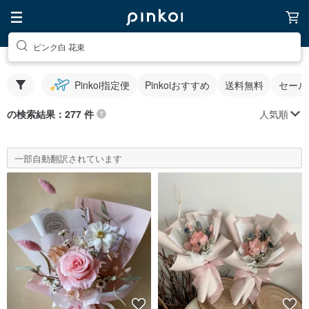
ピンク白 花束
Pinkoi指定便
Pinkoiおすすめ
送料無料
セール
人気順
の検索結果：277 件
一部自動翻訳されています