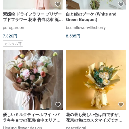
紫嫣粉 ドライフラワー プリザー
白と緑のブーケ (White and
ブドフラワー 花束 告白花束 誕生
Green Bouquet)
日プレゼント 母の日 花束 卒業花
puregarden
bcomflowerwithsherry
束
7,326円
8,585円
カスタム可
優しいミルクティーホワイトバ
花の最も美しい色は白ですが、
ラキキョウの花束/台中エリア限
花束の色はカスタマイズできま
定
す。
Healing flower design
peacefloral