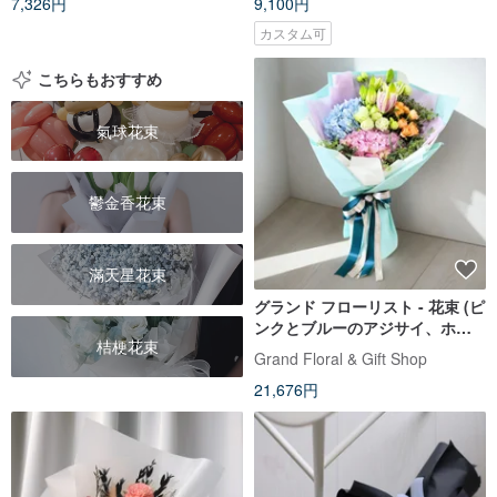
7,326円
9,100円
カスタム可
こちらもおすすめ
氣球花束
鬱金香花束
滿天星花束
グランド フローリスト - 花束 (ピ
ンクとブルーのアジサイ、ホワ
桔梗花束
イトのアジサイとコルセア)
Grand Floral & Gift Shop
21,676円