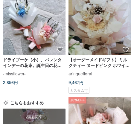
ドライブーケ（小）。バレンタ
【オーダーメイドギフト】ミル
インデーの花束。誕生日の花
クティー ヌードピンク ホワイト
束。プロポーズの花束。卒業式
エバーラスティングブーケ バレ
-missflower-
arinquefloral
の花束
ンタインデー 卒業祝い 母の日ギ
2,856円
9,467円
フト |
カスタム可
20%OFF
こちらもおすすめ
感謝花束