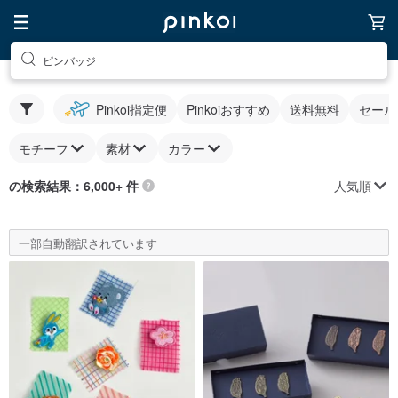
ピンバッジ
Pinkoi指定便
Pinkoiおすすめ
送料無料
セール
モチーフ
素材
カラー
人気順
の検索結果：6,000+ 件
一部自動翻訳されています