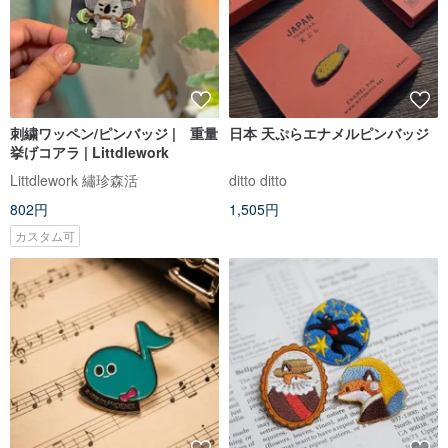
刺繍ワッペン/ピンバッジ | 重量
日本 天ぷらエナメルピンバッジ
挙げコアラ | Littdlework
Littdlework 繡珍森活
ditto ditto
802円
1,505円
カスタム可