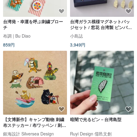
台湾発・幸運を呼ぶ刺繍ブロー
台湾ガラス模様マグネットバッ
チ
ジセット / 窓花 台湾製 ピンバッ
ジ 台湾土産 海外向け
布調 | Bu Diao
小島誌
859円
3,949円
【文博新作】キャンプ動物 刺繍
暗闇で光るピン－台湾島型
布ステッカー / 布ワッペン / 刺繍
シール
銀海設計 Silversea Design
Ruyi Design 儒邑文創