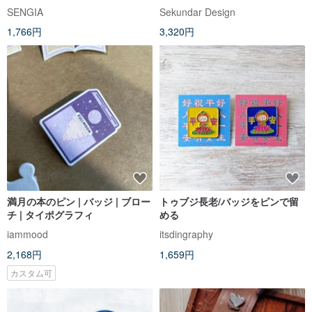
ガール
SENGIA
Sekundar Design
1,766円
3,320円
満月の本のピン | バッジ | ブロー
トゥブジ長老/バッジをピンで留
チ | タイポグラフィ
める
iammood
itsdingraphy
2,168円
1,659円
カスタム可