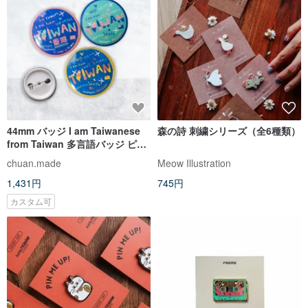
44mm バッジ I am Taiwanese
森の詩 刺繍シリーズ（全6種類）
from Taiwan 多言語バッジ ピン
ユーラシア語
chuan.made
Meow Illustration
1,431円
745円
カスタム可