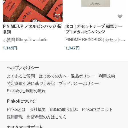
PIN ME UP メタルピンバッジ 招
タコ | カセットテープ 磁気テー
き猫
プ | メタルピンバッジ
FINDME RECORDS | カセットテープ・レコードショップ
小黃間 little yellow studio
1,145円
1,947円
ヘルプ／ポリシー
よくあるご質問
はじめての方へ
返品ポリシー
利用規約
特定商取引法に基づく表記
プライバシーポリシー
Pinkoiのご利用の流れ
Pinkoiについて
Pinkoiとは
会社概要
ESGの取り組み
Pinkoiマスコット
採用情報
出店希望の方はこちら
カスタマーサポート