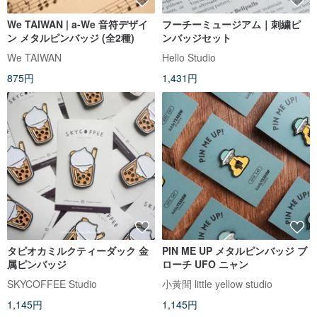
We TAIWAN | a-We 音符デザイ
フーチーミュージアム｜刺繍ピ
ン メタルピンバッジ (全2種)
ンバッジセット
We TAIWAN
Hello Studio
875円
1,431円
タピオカミルクティーダック 金
PIN ME UP メタルピンバッジ ブ
属ピンバッジ
ローチ UFO ニャン
SKYCOFFEE Studio
小黃間 little yellow studio
1,145円
1,145円