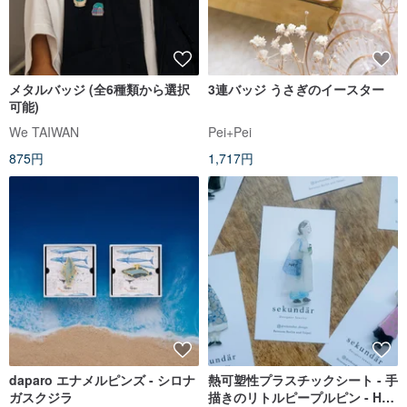
メタルバッジ (全6種類から選択
3連バッジ うさぎのイースター
可能)
We TAIWAN
Pei+Pei
875円
1,717円
daparo エナメルピンズ - シロナ
熱可塑性プラスチックシート - 手
ガスクジラ
描きのリトルピープルピン - HAY