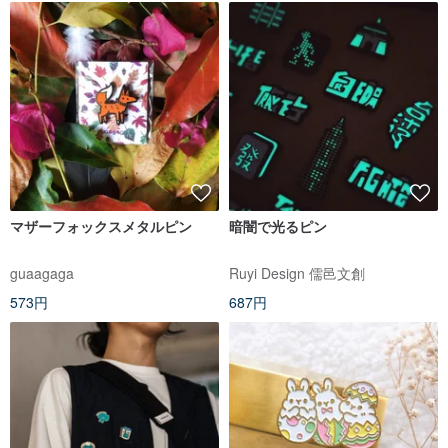
マザーフォックスメタルピン
暗闇で光るピン
guaagaga
Ruyi Design 儒邑文創
573円
687円