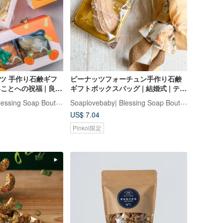
ナッツ 手作り石鹸ギフ
ピーナッツフォーチュン手作り石鹸
いことへの祝福 | 良い
ギフトボックスバッグ | 結婚式 | テー
良いピーナッツ | 企業
ブルギフト | 交換ギフト | 卒業式 | 企
Soaplovebaby| Blessing Soap Boutique
Soaplovebaby| Blessing Soap Boutique
業ギフト
US$ 7.04
Pinkoi限定