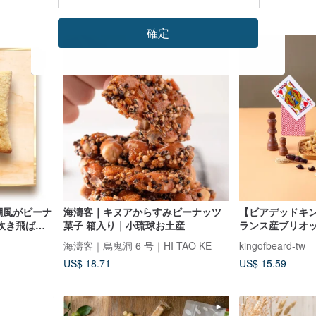
確定
潮風がピーナ
海濤客｜キヌアからすみピーナッツ
【ビアデッドキ
吹き飛ばし
菓子 箱入り｜小琉球お土産
ランス産ブリオッ
運びやすいピー
海濤客｜烏鬼洞 6 号｜HI TAO KE
kingofbeard-tw
US$ 18.71
US$ 15.59