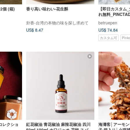
個 (箱)
香り高い味わい-花生酥
【即日カスタム
れ無料_PINCT
ナッツ万年筆ギ
卦香-台湾の本物の味を探し求めて
betruepen
ルダー
US$ 8.47
US$ 74.84
カスタム可
Pin
コレクショ
紅花椒油 青花椒油 麻辣花椒油 四川
海濤客│アーモ
50ml 100ml ホワジャオ 花椒 スパイ
子 箱入り│小琉