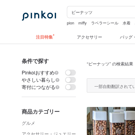
pion
miffy
ラベラーシール
水着
ドリンクホルダー 台湾
ドリンクホル
注目特集
アクセサリー
バッグ
条件で探す
“
ピーナッツ
” の検索結果：
Pinkoiおすすめ
やさしい暮らし
一部自動翻訳されて
寄付につながる
商品カテゴリー
グルメ
アクセサリー・ジュエリー