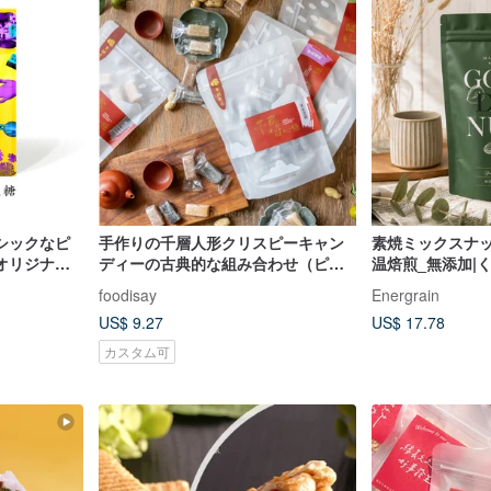
シックなピ
手作りの千層人形クリスピーキャン
素焼ミックスナッ
オリジナル
ディーの古典的な組み合わせ（ピー
温焙煎_無添加|
お土産の1つ
ナッツ + ゴマ + ガーリックサンド）
ド、カシューナ
foodisay
Energrain
ツ_250g/500g
US$ 9.27
US$ 17.78
カスタム可