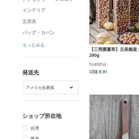
インテリア
文房具
バッグ・カバン
もっとみる
【三秀園薈萃】元長郷産
290g
huetshui
発送先
US$ 8.91
アメリカ合衆国
ショップ所在地
台湾
香港