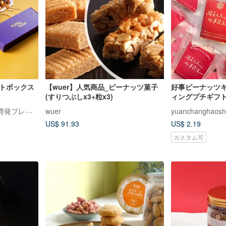
フトボックス
【wuer】人気商品_ピーナッツ菓子
好事ピーナッツキ
(すりつぶしx3+粒x3)
ィングプチギフト
能 テーブルギフ
Nutty Nuts 鬧滋鬧滋｜台湾発プレミアムナッツ
wuer
yuanchanghaosh
企業ギフト
US$ 91.93
US$ 2.19
カスタム可