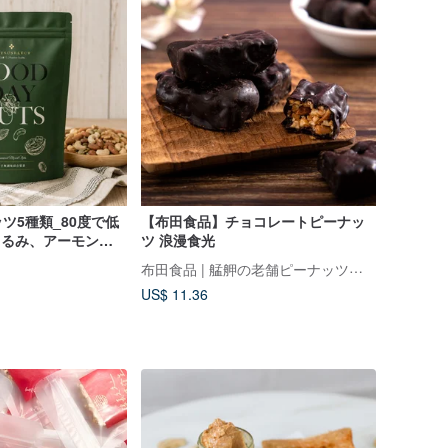
ツ5種類_80度で低
【布田食品】チョコレートピーナッ
くるみ、アーモン
ツ 浪漫食光
ッツ、ヘーゼルナッ
布田食品 | 艋舺の老舗ピーナッツ菓子
US$ 11.36