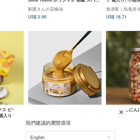
ス 香辛料 調味料【劉婆さんの花椒
劉婆さんの花椒油
海濤客｜烏鬼洞 6 
油】【台湾直送】【送料無料】
US$ 0.90
US$ 18.71
クス ピーナ
【元昌濃厚ピーナッツバター】雲林
りりちゅん.にん
入り 1 箱
芋鳥ピーナッツシリーズ なめらかで
ッツ
ほんのり甘い台湾産ピーナッツ
我們建議的瀏覽環境
yuanchanghaoshi
ririchun
US$ 11.14
US$ 8.82