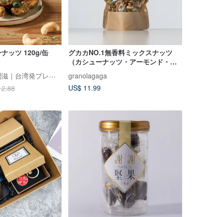
ッツ 120g/缶
グカカNO.1無香料ミックスナッツ
（カシューナッツ・アーモンド・ク
ルミ・パンプキンシード） 300G
Nutty Nuts 鬧滋鬧滋｜台湾発プレミアムナッツ
granolagaga
US$ 11.99
12.88