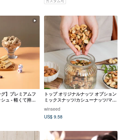
カスタム可
ング】プレミアムフ
トップ オリジナルナッツ オプション
シュ - 軽くて持ち
ミックスナッツ/カシューナッツ/マカ
ナッツフィリング
デミアンズ/アーモンド/パンプキンシ
winseed
ード/クルミ
US$ 9.58