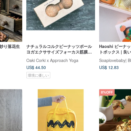
 炒り落花生
ナチュラルコルクピーナッツボール
Haoshi ピー
ヨガエクササイズフォーカス筋膜マ
トボックス | 良
ッサージ
ことが起こる | 
Oaki Corki x Approach Yoga
ギフト
US$ 44.50
US$ 12.83
環境に優しい
8%OFF