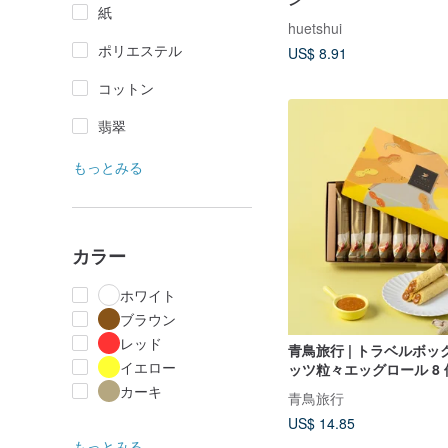
紙
huetshui
ポリエステル
US$ 8.91
コットン
翡翠
もっとみる
カラー
ホワイト
ブラウン
レッド
青鳥旅行 | トラベルボッ
イエロー
ッツ粒々エッグロール 8 個
カーキ
青鳥旅行
US$ 14.85
もっとみる