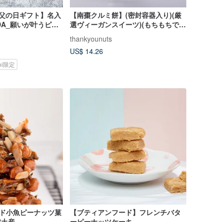
_父の日ギフト】名入
【南棗クルミ餅】(密封容器入り)(厳
ADA_願いが叶うピー
選ヴィーガンスイーツ)(もちもちで上
フトセット＋キーホ
品な甘さ)(乳製品使用)
thankyounuts
US$ 14.26
koi限定
ンド小魚ピーナッツ菓
【ブティアンフード】フレンチバタ
球土産
ーピーナッツケーキ