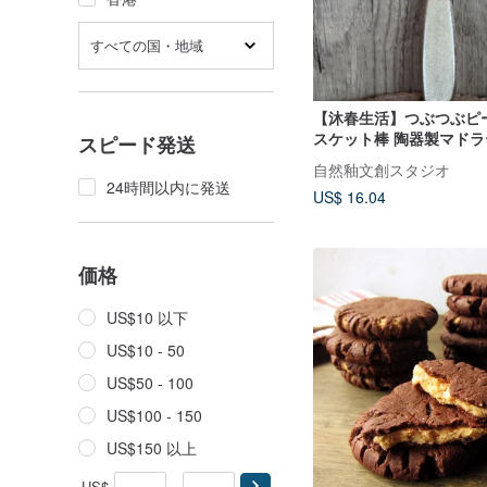
すべての国・地域
【沐春生活】つぶつぶピ
スケット棒 陶器製マドラ
スピード発送
イフ 鶯歌製
自然釉文創スタジオ
24時間以内に発送
US$ 16.04
価格
US$10 以下
US$10 - 50
US$50 - 100
US$100 - 150
US$150 以上
US$
-