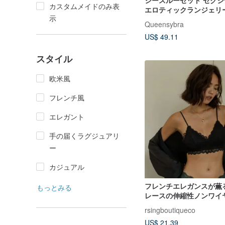
シースルーセット セク
カスタムメイドのみ表
エロティックランジェリ
示
ランジェリー 肌触りの
Queensybra
ジャマ セクシーパジャマ
US$ 49.11
ャマ
スタイル
欧米風
フレンチ風
エレガント
手の届くラグジュアリ
ー
カジュアル
フレンチエレガンスが薫
もっとみる
レースの伸縮性ノンワイ
rsingboutiqueco
US$ 21.39