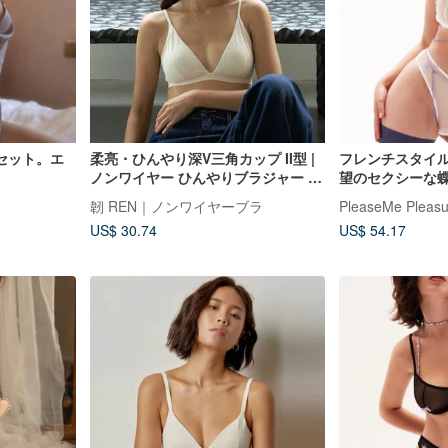
セット。エ
柔亮・ひんやり深V三角カップ II型 |
フレンチスタイ
ノンワイヤー ひんやりブラジャー 低
望のセクシーな
ワイヤーブラジャー
のあるブラジャ
韌 REN｜ノンワイヤーブラ
PleaseMe Pleasu
US$ 30.74
US$ 54.17