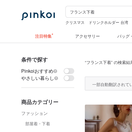
クリスマス
ドリンクホルダー 台湾
ラベルシール
ぬいぐるみ
ミッフィ
注目特集
アクセサリー
バッグ
条件で探す
“
フランス下着
” の検索結
Pinkoiおすすめ
やさしい暮らし
一部自動翻訳されて
商品カテゴリー
ファッション
部屋着・下着