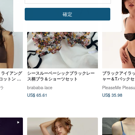
確定
トライアング
シースルーベーシックブラックレー
ブラックアイラ
 コットン 薄
ス柄ブラ＆ショーツセット
ャー＆Tバックセ
ブラ
ジェリー
ブラ
brababa-lace
PleaseMe Pleasu
US$ 65.61
US$ 35.98