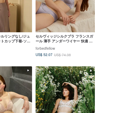
ルリングなし/ジュ
セルヴィッジシルクブラ フランスガ
トカップ下着-ソフ
ール 薄手 アンダーワイヤー 快適 マ
ルベリーシルク アンダーウェア セッ
forbedfellow
ト
US$ 52.07
US$ 74.38