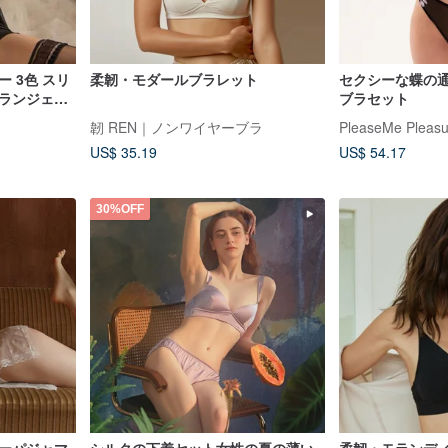
 3色 スリ
柔韌・モダールブラレット
セクシーな蝶の
ーランジェリ
ブラセット
韌 REN｜ノンワイヤーブラ
PleaseMe Pleasu
US$ 35.19
US$ 54.17
30%OFF