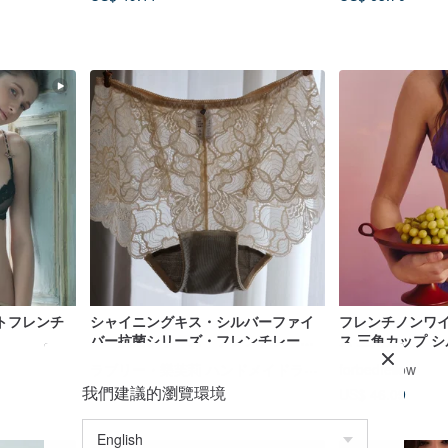
トフレンチ
シャイニングキス・シルバーファイ
フレンチノンワイ
バー抗菌シリーズ・フレンチレース
ス 三角カップ 
ミッドウエストボクサー・台湾製
ラジャー＆ショ
ラブリー・樂芙莉 ハンドメイドランジェリー
forbedfellow
我們建議的瀏覽環境
US$ 25.84
US$ 46.09