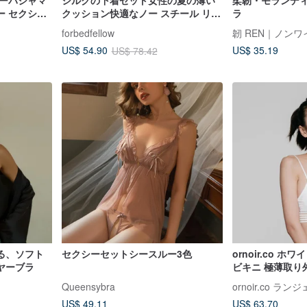
シーパジャマ
シルクの下着セット女性の夏の薄い
柔韌・モランデ
ー セクシー
クッション快適なノー スチール リン
ラ
良いシルクパ
グ フランスの三角形カップ ブラジャ
forbedfellow
韌 REN｜ノン
 サテンパジ
ー
US$ 35.19
US$ 54.90
US$ 78.42
る、ソフト
セクシーセットシースルー3色
ornoir.co ホワ
ヤーブラ
ビキニ 極薄取り
トラップ ノンワ
Queensybra
ornoir.co 
US$ 49.11
US$ 63.70