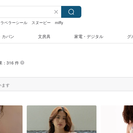
ラベラーシール
スヌーピー
miffy
・カバン
文房具
家電・デジタル
グ
果：316 件
います