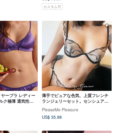
カスタム可
ヤーブラ レディー
薄手でピュアな色気、上質フレンチ
シルク極薄 通気性ブ
ランジェリーセット。センシュアル
ーツセット
な装いを叶える、洗練されたブラジ
PleaseMe Pleasure
ャー。
US$ 35.98