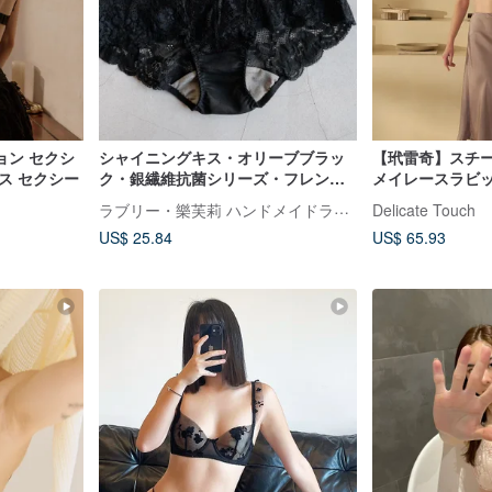
ョン セクシ
シャイニングキス・オリーブブラッ
【玳雷奇】スチー
ス セクシー
ク・銀繊維抗菌シリーズ・フレンチ
メイレースラビッ
レースミドルライズボクサーショー
トピンク
ラブリー・樂芙莉 ハンドメイドランジェリー
Delicate Touch
ツ・台湾製
US$ 25.84
US$ 65.93