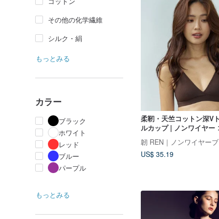
コットン
その他の化学繊維
シルク・絹
もっとみる
カラー
柔靭・天竺コットン深V
ブラック
ルカップ | ノンワイヤー
ホワイト
手パッド 美背 フレンチ
韌 REN｜ノンワイヤー
レッド
US$ 35.19
ブルー
パープル
もっとみる