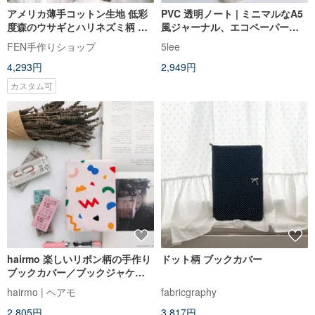
アメリカ薄手コットン生地 低彩
PVC 透明ノート | ミニマルなA5
度森のウサギとハリネズミ柄 オ
風ジャーナル、エコペーパーイ
ーダーメイドマグネットホック
ンサート付き
FEN手作りショップ
5lee
式ブックカバー - 布製ブックカバ
4,293円
2,949円
ー - 手帳カバー
カスタム可
hairmo 楽しいリボン柄の手作り
ドット柄 ブックカバー
ブックカバー／ブックジャケッ
ト（ノート・日記・手帳用）
hairmo | ヘアモ
fabricgraphy
2,805円
3,817円