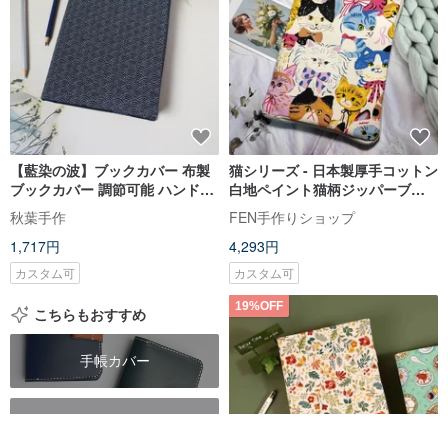
【藍染の波】ブックカバー 布製
猫シリーズ - 日本製厚手コットン
ブックカバー 調節可能 ハンドメ
白地ペイント猫柄ジッパーブッ
イド A5 A6 B6 20K
クカバー - ハンドメイドジッパー
秋葉手作
FEN手作りショップ
ブックカバー A5
1,717円
4,293円
カスタム可
カスタム可
19%OFF
こちらもおすすめ
手帳カバー
ノートカバー