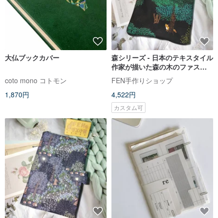
大仏ブックカバー
森シリーズ - 日本のテキスタイル
作家が描いた森の木のファスナ
ー付きブックカバー - 布製ブック
coto mono コトモン
FEN手作りショップ
カバー - 高さ21.5cmの本に適用
1,870円
4,522円
可能 - 予約販売品
カスタム可