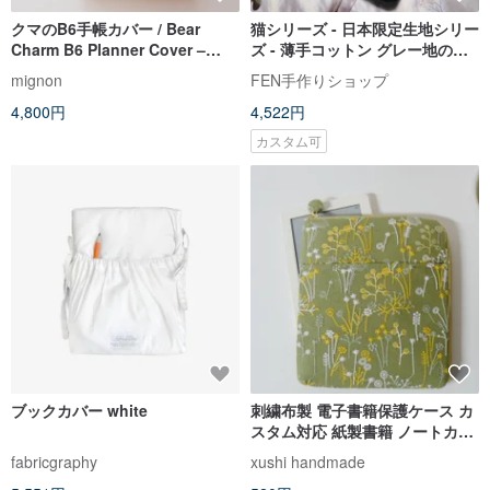
クマのB6手帳カバー / Bear
猫シリーズ - 日本限定生地シリー
Charm B6 Planner Cover –
ズ - 薄手コットン グレー地のか
Korean Quilted Fabric
わいい黒猫柄ファスナーブック
mignon
FEN手作りショップ
カバー A5/25Kブックカバー
4,800円
4,522円
カスタム可
ブックカバー white
刺繍布製 電子書籍保護ケース カ
スタム対応 紙製書籍 ノートカバ
ー 本カバー 文芸的で実用的な贈
fabricgraphy
xushi handmade
り物