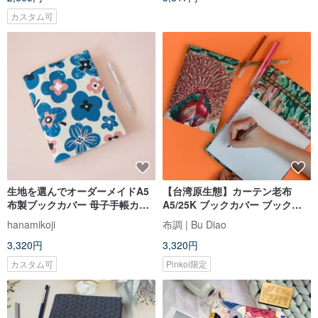
カスタム可
生地を選んでオーダーメイドA5
【台湾原生態】カーテン老布
布製ブックカバー 母子手帳カバ
A5/25K ブックカバー ブックプ
ー
ロテクター
hanamikoji
布調 | Bu Diao
3,320円
3,320円
カスタム可
Pinkoi限定