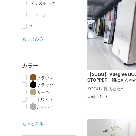
プラスチック
コットン
石
もっとみる
カラー
【SOGU】９degree BO
ブラウン
STOPPER 端にある
ブラック
本立ての新しいカタチ
SOGU / 株式会社Y
カーキ
US$ 14.13
ホワイト
シルバー
もっとみる