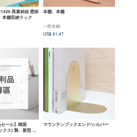
21420 異素材紐 壁掛
本棚、本棚
 本棚収納ラック
一郎木創
US$ 61.47
品セール】韓国
マウンテンブックエンド/シルバー
ックス) 製、新型 6
クスタンド。軽量で