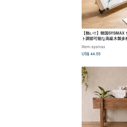
【熱い!!】韓国SYSMAX
ト調節可能な高級木製多
L/読書神
litem-sysmax
US$ 44.55