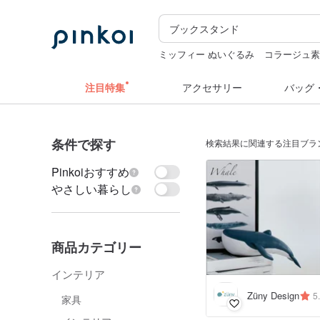
ミッフィー ぬいぐるみ
コラージュ
キーホルダー
miffy
ドリンクホルダ
注目特集
アクセサリー
バッグ
条件で探す
検索結果に関連する注目ブラ
Pinkoiおすすめ
やさしい暮らし
商品カテゴリー
インテリア
Züny Design
5
家具