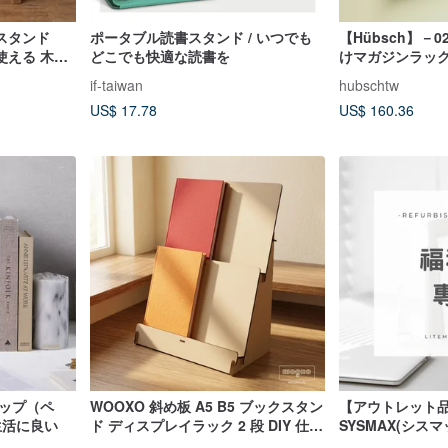
ースタンド
ポータブル読書スタンド / いつでも
【Hübsch】－0
使える 木製
どこでも快適な読書を
けマガジンラック
cm ブラウ
if-taiwan
hubschtw
US$ 17.78
US$ 160.36
リップ（ペ
WOOXO 斜め板 A5 B5 ブックスタン
【アウトレット
生活に良い
ド ディスプレイラック 2 段 DIY 仕切
SYSMAX(シスマ
り板 簡単迅速組立 台湾
段階多機能ブッ