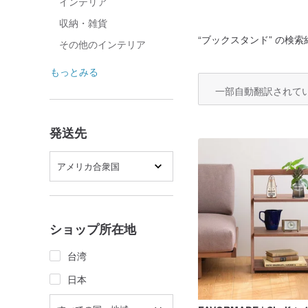
インテリア
収納・雑貨
“
ブックスタンド
” の検索
その他のインテリア
もっとみる
一部自動翻訳されて
発送先
アメリカ合衆国
ショップ所在地
台湾
日本