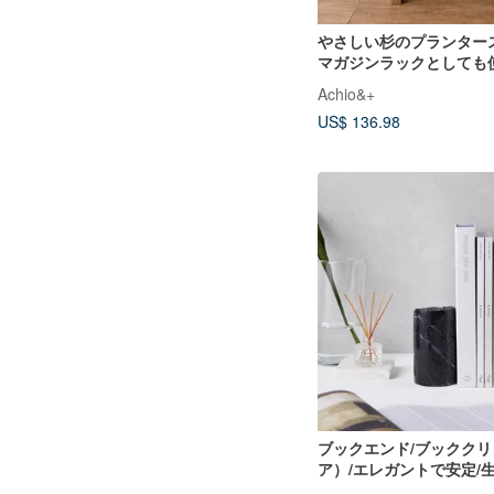
やさしい杉のプランタ
マガジンラックとしても
ディスプレイラック 幅60
Achio&+
ン
US$ 136.98
ブックエンド/ブックク
ア）/エレガントで安定/