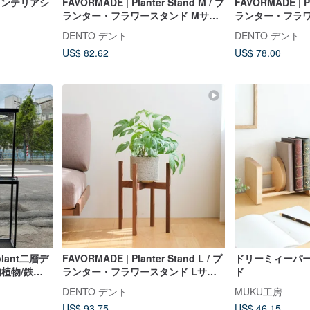
/ インテリアシ
FAVORMADE | Planter Stand M / プ
FAVORMADE | Pl
ランター・フラワースタンド Mサイ
ランター・フラワ
ズ
ズ
DENTO デント
DENTO デント
US$ 82.62
US$ 78.00
lant二層デ
FAVORMADE | Planter Stand L / プ
ドリーミィーパー
肉植物/鉄ネ
ランター・フラワースタンド Lサイ
ド
迎です**
ズ
DENTO デント
MUKU工房
US$ 93.75
US$ 46.15