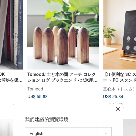
OK
Tomood/ 土と木の間 アーチ コレク
【!! 便利な 3C 
本の傾斜を保つ
ション ログ ブックエンド - 北米産ウ
ート PC スタン
ォールナット
ド ブックスタン
Tomood
童心木（トスム）
い オフィス
US$ 55.68
US$ 25.84
カスタム可
我們建議的瀏覽環境