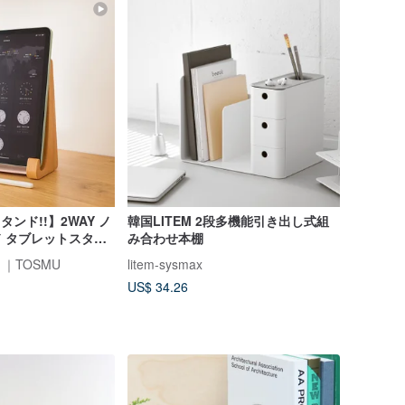
スタンド!!】2WAY ノ
韓国LITEM 2段多機能引き出し式組
ド タブレットスタン
み合わせ本棚
ド 総無垢材 卒業祝
｜TOSMU
litem-sysmax
US$ 34.26