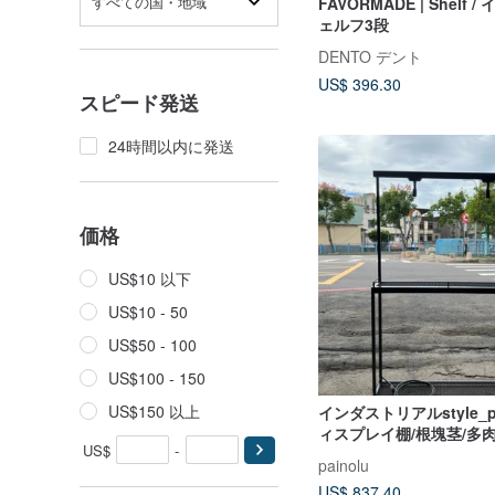
すべての国・地域
FAVORMADE | Shelf 
ェルフ3段
DENTO デント
US$ 396.30
スピード発送
24時間以内に発送
価格
US$10 以下
US$10 - 50
US$50 - 100
US$100 - 150
US$150 以上
インダストリアルstyle_p
ィスプレイ棚/根塊茎/多
US$
-
ット**カスタマイズは大歓
painolu
US$ 837.40