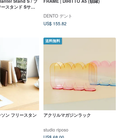
anter Stand S / プ
FRAME | DIRITTO A5 (額縁)
ースタンド Sサイ
DENTO デント
US$ 155.82
送料無料
ソン フリースタン
アクリルマガジンラック
studio riposo
US$ 68.00