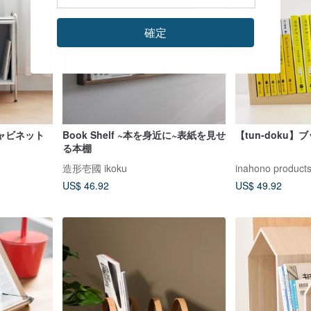
確定
ャビネット
Book Shelf ~本を身近に~表紙を見せ
【tun-doku】
る本棚
造形壱國 ikoku
inahono product
US$ 46.92
US$ 49.92