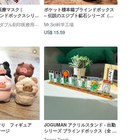
医療マスク |
ポケット標本箱ブラインドボックス
ラインドボックスシリー
– 伝説のエジプト鉱石シリーズ（全 6
| 個別包装
種ランダム）
MaskUP | 台湾製ダブル刻印医療用マスク
Mr.Sci科学工場
US$ 15.59
ぐり フィギュア
JOGUMAN アクリルスタンド - 出勤
ケージ
シリーズ ブラインドボックス（全 7
種ランダム出荷）
Tower Torch