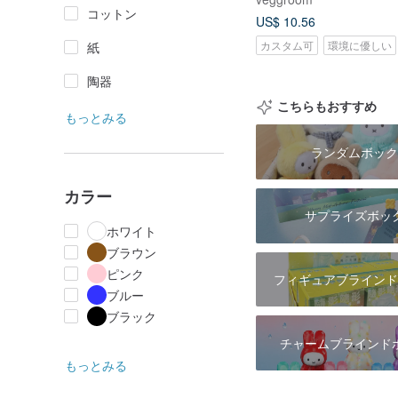
コットン
US$ 10.56
カスタム可
環境に優しい
紙
陶器
こちらもおすすめ
もっとみる
ランダムボック
カラー
サプライズボッ
ホワイト
ブラウン
ピンク
フィギュアブラインド
ブルー
ブラック
チャームブラインド
もっとみる