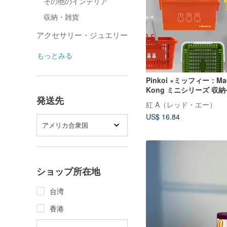
その他のインテリア
収納・雑貨
アクセサリー・ジュエリー
もっとみる
Pinkoi ×ミッフィー：Mad
Kong ミニシリーズ 収
発送先
湾・香港・マカオ・日本
紅 A（レッド・エー）
売）
US$ 16.84
アメリカ合衆国
ショップ所在地
台湾
香港