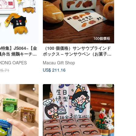
特集】JS064~【金
（100 個価格）サンサウブラインド
臘弁当 燒鵝キーチェ
ボックス – サンサウベン（お菓子）
ブラインドボックス
キーホルダー
ONG OAPES
Macau Gift Shop
US$ 211.16
25.71