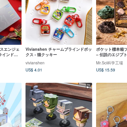
スマスエンジェ
Vivianshen チャームブラインドボッ
ポケット標本箱
ブラインドボ
クス - 猫クッキー
– 伝説のエジプ
美しいギフト
種ランダム）
vivianshen
Mr.Sci科学工場
ゼント
US$ 4.01
US$ 15.59