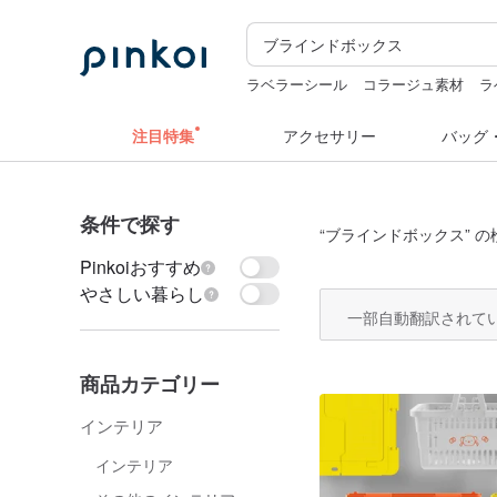
ラベラーシール
コラージュ素材
ラ
カメラ
台湾
ミッフィ
クリスマス
注目特集
アクセサリー
バッグ
条件で探す
“
ブラインドボックス
” 
Pinkoiおすすめ
やさしい暮らし
一部自動翻訳されて
商品カテゴリー
インテリア
インテリア