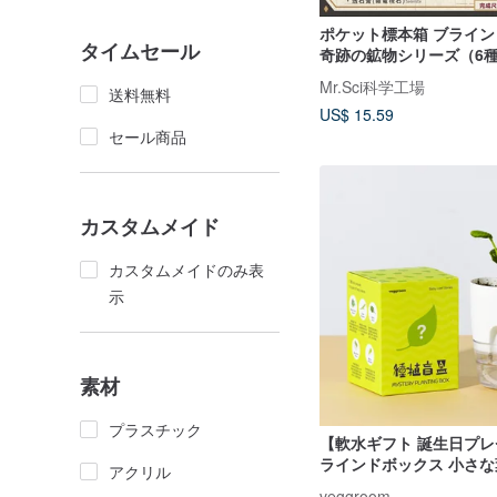
ポケット標本箱 ブライ
タイムセール
奇跡の鉱物シリーズ（6
発送）
Mr.Sci科学工場
送料無料
US$ 15.59
セール商品
カスタムメイド
カスタムメイドのみ表
示
素材
プラスチック
【軟水ギフト 誕生日プ
ラインドボックス 小さ
アクリル
寄せ植えセット
veggroom