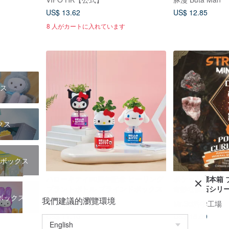
US$ 13.62
US$ 12.85
8 人がカートに入れています
ス
クス
ボックス
ハローキティ50周年記念 ヒーリング
ポケット標本箱 
プラントボトル ブラインドボックス
奇妙な鉱石シリ
ボックス
ランダムに発送
我們建議的瀏覽環境
green-pandora
Mr.Sci科学工場
US$ 11.10
US$ 15.59