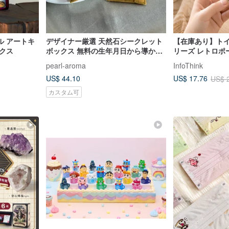
ル アートキ
デザイナー厳選 天然石シークレット
【在庫あり】トイ
クス
ボックス 無料の生年月日から導かれ
リーズ レトロポ
るラッキーカラー分析
ト ブラインドボ
pearl-aroma
InfoThink
US$ 44.10
US$ 17.76
US$ 
カスタム可