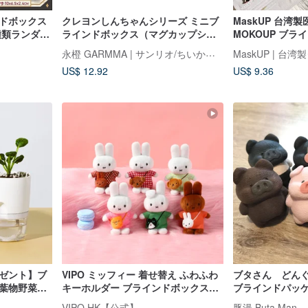
ンドボックス
クレヨンしんちゃんシリーズ ミニブ
MaskUP 台湾製
種類ランダム
ラインドボックス（マグカップシリ
MOKOUP ブ
ーズ）小箱（全 2 種）
ズ | 20 枚入り 
永橙 GARMMA | サンリオ/ちいかわ/もふさんど/クレヨンしんちゃん 台湾正規ストア
US$ 12.92
US$ 9.36
レゼント】ブ
VIPO ミッフィー 着せ替え ふわふわ
ブタさん どん
な葉物野菜の
キーホルダー ブラインドボックス
ブラインドパッ
(ランダムパッケージ) MIF37560
VIPO HK【公式】
豚漫 Buta Man