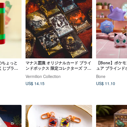
新のちょっと
マナス霊識 オリジナルカード ブライ
【Bone】ポケ
くじブライ
ンドボックス 限定コレクターズ フロ
ュア ブラインドボ
ろ語句 カス
ーリッシュ ポーカーカード トランプ
Vermilion Collection
Bone
US$ 14.15
US$ 11.10