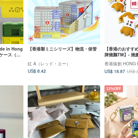
e in Hong
【香港製ミニシリーズ】物流・保管
【香港のおすすめ
納ケース（台
牌燒鵝TM】- 燒
で限定販
ーンセット - 
紅 A（レッド・エー）
香港猿創 HONG K
US$ 8.42
US$ 18.87
US$ 
12%OFF