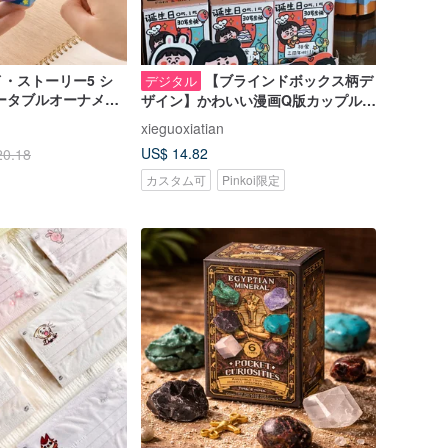
・ストーリー5 シ
【ブラインドボックス柄デ
デジタル
ータブルオーナメン
ザイン】かわいい漫画Q版カップルイ
ックス ランダム出荷
ラスト | 結婚記念日・誕生日プレゼ
xieguoxiatian
ントカスタマイズ |
US$ 14.82
20.18
カスタム可
Pinkoi限定