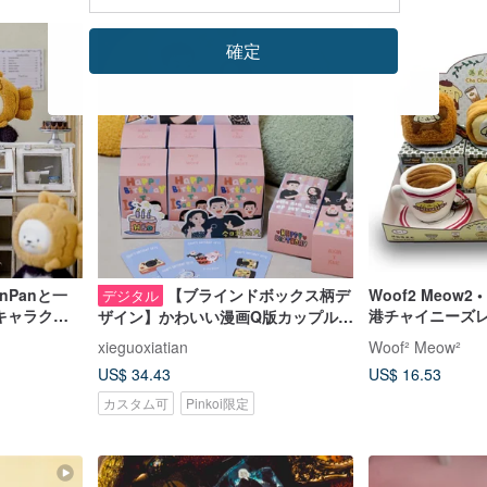
確定
anPanと一
【ブラインドボックス柄デ
Woof2 Meow2
デジタル
ンキャラクタ
港チャイニーズレ
ザイン】かわいい漫画Q版カップルイ
クス
オーナー兼用お
ラスト | 結婚記念日・誕生日プレゼ
xieguoxiatian
Woof² Meow²
ックス
ントカスタマイズ |
US$ 34.43
US$ 16.53
カスタム可
Pinkoi限定