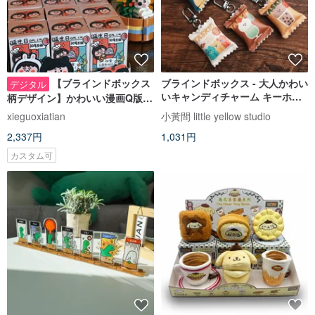
【ブラインドボックス
ブラインドボックス - 大人かわい
デジタル
いキャンディチャーム キーホル
柄デザイン】かわいい漫画Q版カ
ダー 5 種＋シークレット 1 種
ップルイラスト | 結婚記念日・誕
xieguoxiatian
小黃間 little yellow studio
生日プレゼントカスタマイズ |
2,337円
1,031円
カスタム可