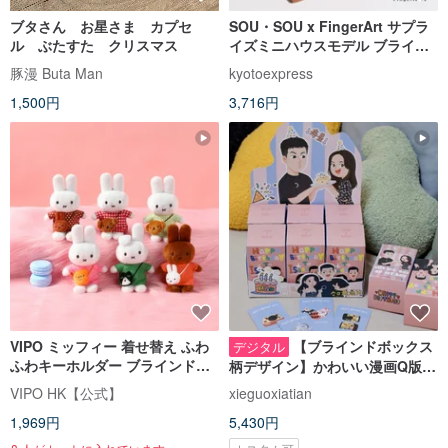
ブタさん お星さま カプセ
SOU・SOU x FingerArt サプラ
ル ぶたすた クリスマス
イズミニハウスモデル ブライン
ドボックス
豚漫 Buta Man
kyotoexpress
1,500円
3,716円
VIPO ミッフィー 着せ替え ふわ
【ブラインドボックス
デジタル
ふわキーホルダー ブラインドボ
柄デザイン】かわいい漫画Q版カ
ックス (ランダムパッケージ)
ップルイラスト | 結婚記念日・誕
VIPO HK【公式】
xieguoxiatian
MIF37560
生日プレゼントカスタマイズ |
1,969円
5,430円