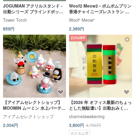
JOGUMAN アクリルスタンド -
Woof2 Meow2 • ポムポムプリン
出勤シリーズ ブラインドボック
香港チャイニーズレストラン ペ
ス（全 7 種ランダム出荷）
ット＆オーナー兼用おもちゃブ
Tower Torch
Woof² Meow²
ラインドボックス
859円
2,389円
21%OFF
【アイアムセレクトショップ】
【2026 年 オフィス最新のちょっ
MOOMIN ムーミン 水上パーティ
とした無駄遣い】出勤おみくじ
ー 80周年記念キャラクターブラ
ブラインドボックス 香港おもし
アイアムセレクトショップ
channelawakening
インドボックス ミニチャーム
ろ語句 カスタマイズ可能
2,004円
3,800円
4,756円
カスタム可