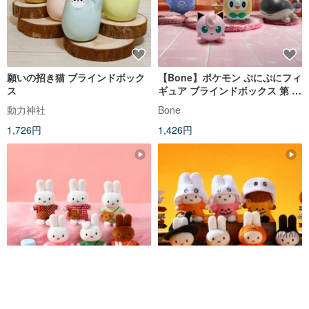
願いの招き猫 ブラインドボック
【Bone】ポケモン ぷにぷにフィ
ス
ギュア ブラインドボックス 第 1
弾
動力神社
Bone
1,726円
1,426円
VIPO ミッフィー 着せ替え ふわ
【海外限定】VIPOミッフィーハ