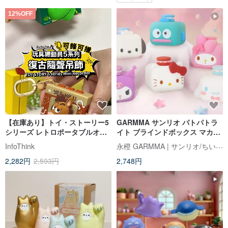
12%OFF
【在庫あり】トイ・ストーリー5
GARMMA サンリオ パトパトラ
シリーズ レトロポータブルオー
イト ブラインドボックス マカロ
ナメント ブラインドボックス ラ
ンシリーズ 小箱
永橙 GARMMA | サンリオ/ちいかわ/もふさんど/クレヨンしんちゃん 台湾正規ストア
InfoThink
ンダム出荷
2,282円
2,593円
2,748円