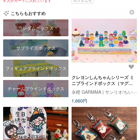
8 人がカートに入れています
カスタム可
こちらもおすすめ
ランダムボックス
サプライズボックス
フィギュアブラインドボックス
クレヨンしんちゃんシリーズ ミ
ニブラインドボックス（マグカ
チャームブラインドボックス
ップシリーズ）小箱（全 2 種）
永橙 GARMMA | サンリオ/ちいかわ/もふさんど/クレヨンしんちゃん 台湾正規ストア
1,660円