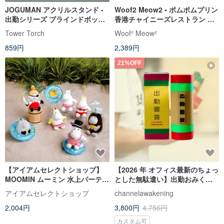
JOGUMAN アクリルスタンド -
Woof2 Meow2 • ポムポムプリン
出勤シリーズ ブラインドボック
香港チャイニーズレストラン ペ
ス（全 7 種ランダム出荷）
ット＆オーナー兼用おもちゃブ
Tower Torch
Woof² Meow²
ラインドボックス
859円
2,389円
21%OFF
【アイアムセレクトショップ】
【2026 年 オフィス最新のちょっ
MOOMIN ムーミン 水上パーティ
とした無駄遣い】出勤おみくじ
ー 80周年記念キャラクターブラ
ブラインドボックス 香港おもし
アイアムセレクトショップ
channelawakening
インドボックス ミニチャーム
ろ語句 カスタマイズ可能
2,004円
3,800円
4,756円
カスタム可