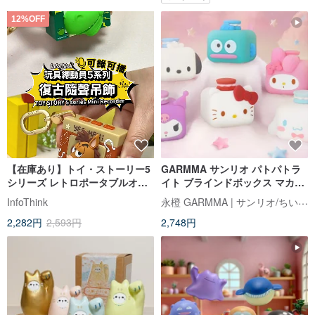
12%OFF
【在庫あり】トイ・ストーリー5
GARMMA サンリオ パトパトラ
シリーズ レトロポータブルオー
イト ブラインドボックス マカロ
ナメント ブラインドボックス ラ
ンシリーズ 小箱
永橙 GARMMA | サンリオ/ちいかわ/もふさんど/クレヨンしんちゃん 台湾正規ストア
InfoThink
ンダム出荷
2,282円
2,593円
2,748円