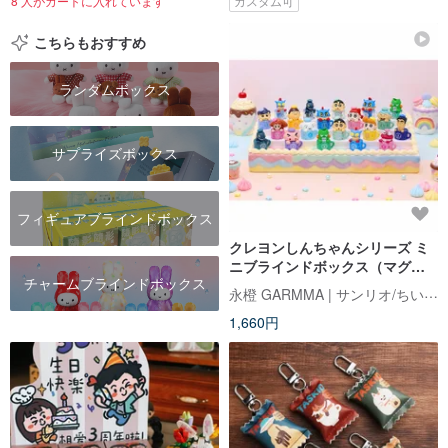
8 人がカートに入れています
カスタム可
こちらもおすすめ
ランダムボックス
サプライズボックス
フィギュアブラインドボックス
クレヨンしんちゃんシリーズ ミ
ニブラインドボックス（マグカ
チャームブラインドボックス
ップシリーズ）小箱（全 2 種）
永橙 GARMMA | サンリオ/ちいかわ/もふさんど/クレヨンしんちゃん 台湾正規ストア
1,660円