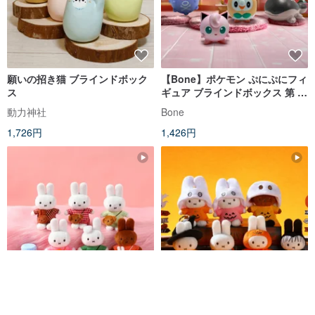
願いの招き猫 ブラインドボック
【Bone】ポケモン ぷにぷにフィ
ス
ギュア ブラインドボックス 第 1
弾
動力神社
Bone
1,726円
1,426円
VIPO ミッフィー 着せ替え ふわ
【海外限定】VIPOミッフィーハ