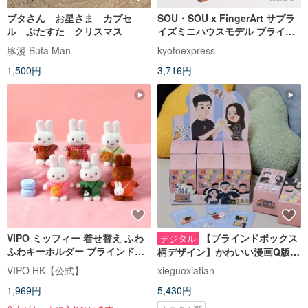
ブタさん お星さま カプセ
SOU・SOU x FingerArt サプラ
ル ぶたすた クリスマス
イズミニハウスモデル ブライン
ドボックス
豚漫 Buta Man
kyotoexpress
1,500円
3,716円
VIPO ミッフィー 着せ替え ふわ
【ブラインドボックス
デジタル
ふわキーホルダー ブラインドボ
柄デザイン】かわいい漫画Q版カ
ックス (ランダムパッケージ)
ップルイラスト | 結婚記念日・誕
VIPO HK【公式】
xieguoxiatian
MIF37560
生日プレゼントカスタマイズ |
1,969円
5,430円