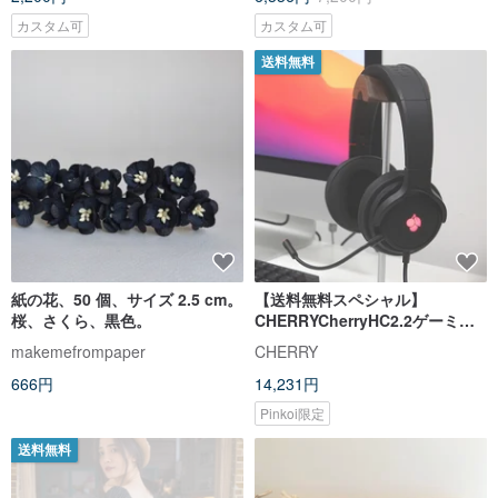
くらんぼ 日本製
カスタム可
カスタム可
送料無料
紙の花、50 個、サイズ 2.5 cm。
【送料無料スペシャル】
桜、さくら、黒色。
CHERRYCherryHC2.2ゲーミン
グ用ワイヤードヘッドセット
makemefrompaper
CHERRY
666円
14,231円
Pinkoi限定
送料無料