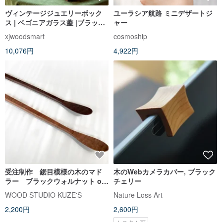
ヴィンテージジュエリーボック
ユーラシア航路 ミニデザートジ
ス | ベゴニアガラス蓋 |ブラック
ャー
ウォールナットとチェリー材 | 母
xjwoodsmart
cosmoship
の日 | ギフト
10,076円
4,922円
受注制作 鋸目模様の木のマド
木のWebカメラカバー, ブラック
ラー ブラックウォルナット or
チェリー
チェリー
WOOD STUDIO KUZE'S
Nature Loss Art
2,200円
2,600円