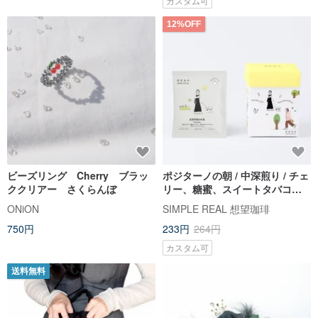
カスタム可
12%OFF
ビーズリング Cherry ブラッ
ポジターノの朝 / 中深煎り / チェ
ククリアー さくらんぼ
リー、糖蜜、スイートタバコ、
ダークチョコレート / ドリップコ
ONiON
SIMPLE REAL 想望珈琲
ーヒー 1/5/10 個入り
750円
233円
264円
カスタム可
送料無料