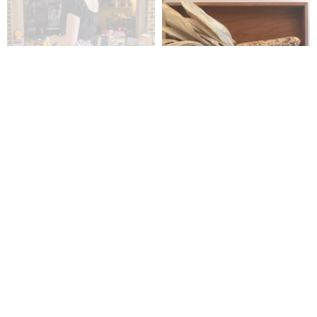
マークのフルーツパイ、チェリ
受注制作 ブラックチェリーの
ーとストロベリー柄のオフショ
少し深めのトレイ
ルダーワンピース
ドクター・マーク洋裁店（DR.MARK）
WOOD STUDIO KUZE'S
9,158円
12,100円
カスタム可