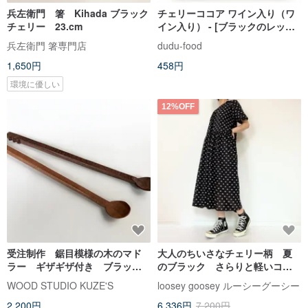
兵左衛門 箸 Kihada ブラック
チェリーココア ワイン入り（ワ
チェリー 23.cm
イン入り） - [ブラックのレッド
の魔女]
兵左衛門 箸専門店
dudu-food
1,650円
458円
環境に優しい
12%OFF
受注制作 鋸目模様の木のマド
大人のちいさなチェリー柄 夏
ラー ギザギザ付き ブラック
のブラック さらりと軽いコッ
ウォルナット or チェリー
トンの半袖ワンピース ゆった
WOOD STUDIO KUZE'S
loosey goosey ルーシーグーシー
りリラックス ポケット付 軽
2,200円
6,336円
7,200円
量 速乾 楽なワンピース さ