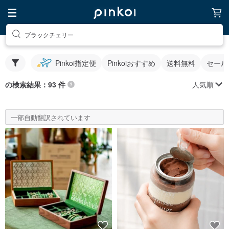
ブラックチェリー
Pinkoi指定便
Pinkoiおすすめ
送料無料
セール
人気順
の検索結果：93 件
一部自動翻訳されています