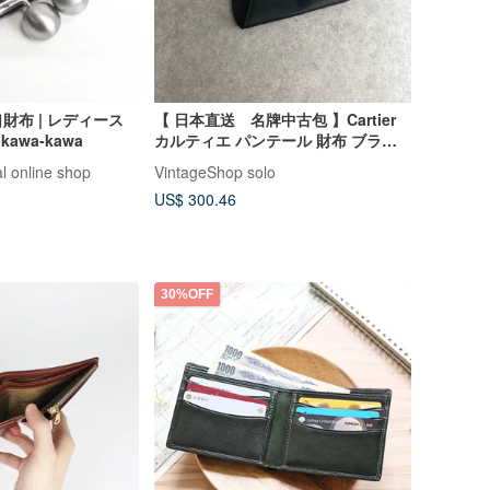
財布 | レディース
【 日本直送 名牌中古包 】Cartier
awa-kawa
カルティエ パンテール 財布 ブラッ
ク レザー コインケース vintage ヴィ
l online shop
VintageShop solo
ンテージ オールド 3p6cxj
US$ 300.46
30%OFF