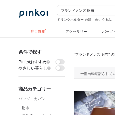
ドリンクホルダー 台湾
ぬいぐるみ
コラージュ素材
カメラ
zizifei
注目特集
アクセサリー
バッグ
条件で探す
“
ブランドメンズ 財布
” 
Pinkoiおすすめ
やさしい暮らし
一部自動翻訳されて
商品カテゴリー
バッグ・カバン
財布