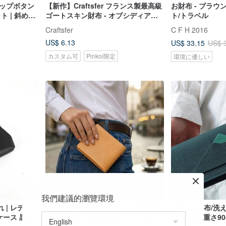
ナップボタン
【新作】Craftsfer フランス製最高級
お財布 - ブラウ
ト | 斜め掛
ゴートスキン財布 - オブシディアン
ト/トラベル
トグレー【即
ブラック - ダブルニードルサドルス
Craftsfer
C F H 2016
テッチ手縫い
US$ 6.13
US$ 33.15
US$ 
カスタム可
Pinkoi限定
環境に優しい
我們建議的瀏覽環境
 | レディ
COZI - 【特選ヌメ革】 二つ折り財布
青緑山 -帆布/
ケース 黒
カード10枚・お札入れ。 コンパクト
布/超軽量/重さ90