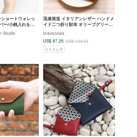
ーショートウォレッ
迅速発送 イタリアンレザー ハンドメ
ッパー/小銭入れを開
イド二つ折り財布 オリーブグリーン
誕生日 バレンタイン
薄型多機能カードポケット 無料刻
r Studio
bravecowa
印・ラッピング
US$ 87.25
US$ 124.63
カスタム可