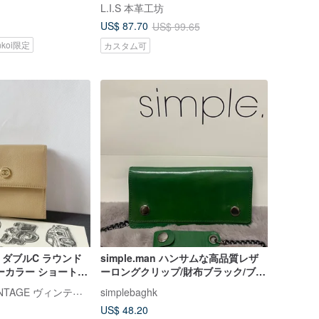
ット 4 色 父の日ギフト
L.I.S 本革工坊
US$ 87.70
US$ 99.65
nkoi限定
カスタム可
ル ダブルC ラウンド
simple.man ハンサムな高品質レザ
ーカラー ショートウ
ーロングクリップ/財布ブラック/ブラ
ナルボックス付き 日
ウン/グリーン
RARE TO GO VINTAGE ヴィンテージセレクトショップ
simplebaghk
US$ 48.20