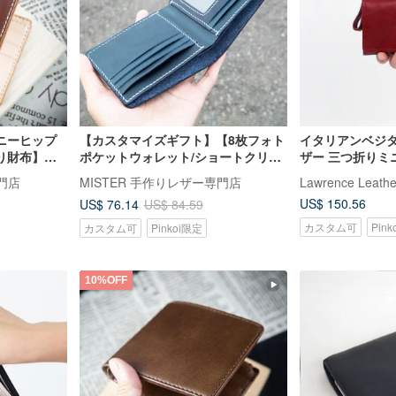
ニーヒップ
【カスタマイズギフト】【8枚フォト
イタリアンベジ
り財布】カ
ポケットウォレット/ショートクリッ
ザー 三つ折りミ
プ/シルバー/ウォレット】手作り素材
ドルウォレット 
専門店
MISTER 手作りレザー専門店
Lawrence Leathe
バッグ
デー ギフト
US$ 150.56
US$ 76.14
US$ 84.59
カスタム可
Pin
カスタム可
Pinkoi限定
10%OFF