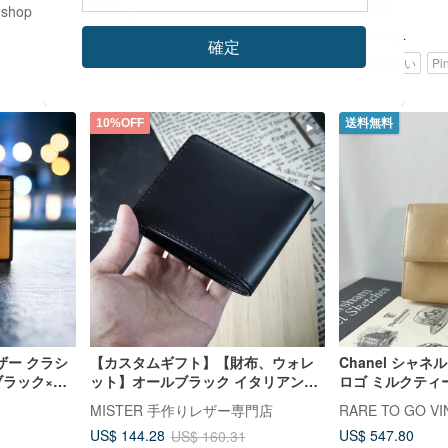
で機能的なミニ財布
 shop
COZIのストア
1983ER
US$ 68.07
US$ 74.84
確定
カスタム可
環境に優しい
Pi
10%OFF
送料無料
ザー クラシ
【カスタムギフト】【財布、ウォレ
Chanel シャネ
ブラック×ブ
ット】オールブラック イタリアンベ
ロゴ ミルクティ
ジタブルタンニンレザー 名入れ刻印
ォレット オリジ
MISTER 手作りレザー専門店
本中古品
US$ 547.80
US$ 144.28
US$ 160.31