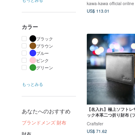
もっとみる
kawa-kawa
kawa-kawa official online
US$ 113.01
カラー
ブラック
ブラウン
ブルー
ピンク
グリーン
もっとみる
【名入れ】極上ソフトレ
あなたへのおすすめ
ック本革二つ折り財布 (
ラウン)
ブランドメンズ 財布
Craftsfer
US$ 71.62
財布