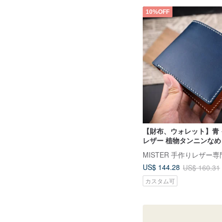
10%OFF
【財布、ウォレット】青
レザー 植物タンニンなめ
刻印 Mister手作
MISTER 手作りレザー
US$ 144.28
US$ 160.31
カスタム可