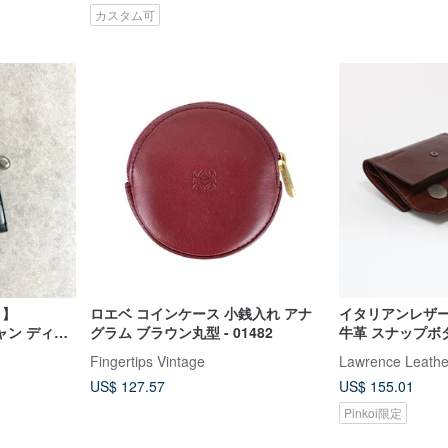
カスタム可
 】
ロエベ コインケース 小銭入れ アナ
イタリアンレザー
スチャン ディオ
グラム ブラウン丸型 - 01482
牛革 スナップボ
ラック ロゴ
ト ショートウォ
Fingertips Vintage
Lawrence Leathe
sk2vs
生日 バレンタイ
US$ 127.57
US$ 155.01
Pinkoi限定