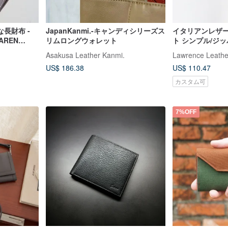
長財布 -
JapanKanmi.-キャンディシリーズス
イタリアンレザ
リムロングウォレット
ト シンプル/ジ
く +名入れ刻印 
Asakusa Leather Kanmi.
Lawrence Leathe
US$ 186.38
US$ 110.47
カスタム可
7%OFF