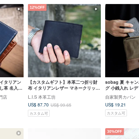
12%OFF
 イタリアン
【カスタムギフト】本革二つ折り財
sobag 夏 キ
し革 名入れ
布 イタリアンレザー マネークリップ
グ 小銭入れ レ
付き 5 色 父の日ギフト
チ メンズ 国内ブ
専門店
L.I.S 本革工坊
自家製男カバン
セックス キーケ
US$ 19.21
US$ 87.70
US$ 99.65
カスタム可
カスタム可
30%OFF