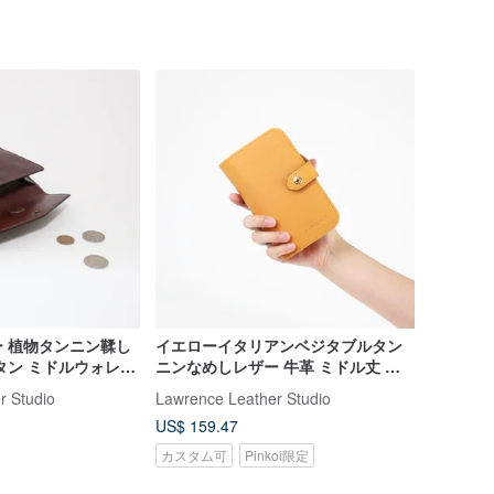
 植物タンニン鞣し
イエローイタリアンベジタブルタン
タン ミドルウォレッ
ニンなめしレザー 牛革 ミドル丈 ク
レット 小銭入れ 誕
リップファスナー コインバッグ 誕生
r Studio
Lawrence Leather Studio
ン ギフト
日 クリスマス ギフト
US$ 159.47
カスタム可
Pinkoi限定