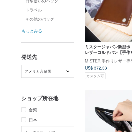
日常使いのバッグ
トラベル
その他のバッグ
もっとみる
ミスタージャパン新型ポ
レザーコルドバン【手作
発送先
スタマイズレター
MISTER 手作りレザー
US$ 372.33
アメリカ合衆国
カスタム可
ショップ所在地
台湾
日本