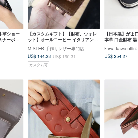
牛革ショー
【カスタムギフト】【財布、ウォレ
【日本製】がま口
ァスナーポケ
ット】オールコーヒー イタリアンベ
本革 口金財布 黒 k
 誕生日バレ
ジタブルタンニンレザー 名入れ刻印
MISTER 手作りレザー専門店
kawa-kawa officia
MIS
US$ 254.27
US$ 144.28
US$ 160.31
カスタム可