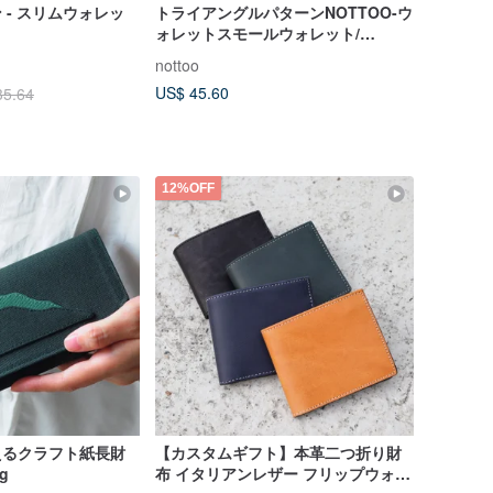
ン - スリムウォレッ
トライアングルパターンNOTTOO-ウ
ォレットスモールウォレット/
NOTTOO-カードホルダースモールカ
nottoo
ードホルダー
US$ 45.60
35.64
12%OFF
洗えるクラフト紙長財
【カスタムギフト】本革二つ折り財
g
布 イタリアンレザー フリップウォレ