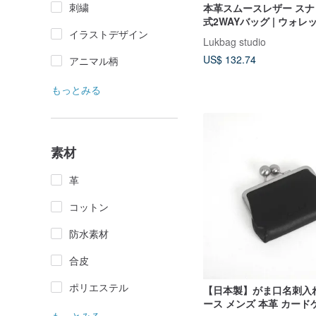
刺繍
本革スムースレザー ス
式2WAYバッグ | ウォレッ
イラストデザイン
けバッグ | グラファイ
Lukbag studio
日発送】ギフト
US$ 132.74
アニマル柄
もっとみる
素材
革
コットン
防水素材
合皮
ポリエステル
【日本製】がま口名刺入れ
ース メンズ 本革 カード