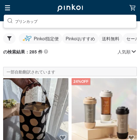
プリンカップ
Pinkoi指定便
Pinkoiおすすめ
送料無料
セール
人気順
の検索結果：285 件
一部自動翻訳されています
24%OFF