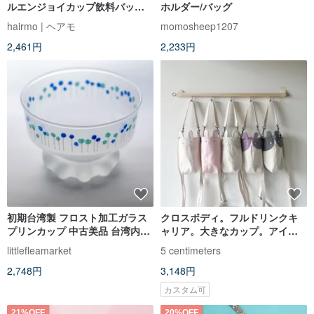
ルエンジョイカップ飲料バッグ-
ホルダー/バッグ
ファブリック単層
hairmo | ヘアモ
momosheep1207
2,461円
2,233円
初期台湾製 フロスト加工ガラス
クロスボディ。フルドリンクキ
プリンカップ 中古美品 台湾内送
ャリア。大きなカップ。アイス
料無料
ブラスターカップ。刺繍可能で
littlefleamarket
5 centimeters
す。カスタムサイズも利用可能
2,748円
3,148円
です。うさぎ
カスタム可
21%OFF
20%OFF