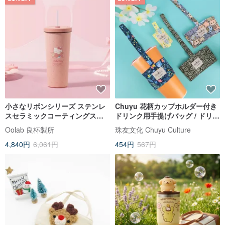
小さなリボンシリーズ ステンレ
Chuyu 花柄カップホルダー付き
スセラミックコーティングスト
ドリンク用手提げバッグ / ドリン
ロータンブラー 710ML
ク用手提げバッグ / 撥水加工タピ
Oolab 良杯製所
珠友文化 Chuyu Culture
オカドリンク用手提げバッグ
4,840円
6,061円
454円
567円