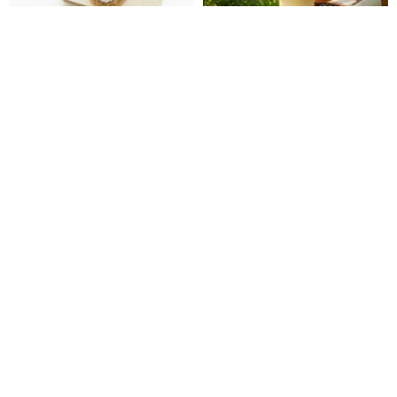
環境にやさしいカップバッグ/飲
Buderus サンリオ 持ち手付き
料バッグ/カップカバー
GO! アイスカップ -ポムポムプリ
ン
Funmay Handmade
ceoint
2,061円
5,037円
カスタム可
環境に優しい
茶アライグマ パンシリーズ | エ
hairmo ダークブルー キャット