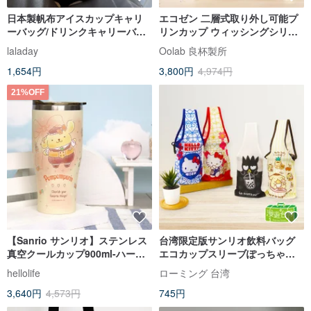
日本製帆布アイスカップキャリ
エコゼン 二層式取り外し可能プ
ーバッグ/ドリンクキャリーバッ
リンカップ ウィッシングシリー
グ 3色
ズ 720ML
laladay
Oolab 良杯製所
1,654円
3,800円
4,974円
21%OFF
【Sanrio サンリオ】ステンレス
台湾限定版サンリオ飲料バッグ
真空クールカップ900ml-ハート
エコカップスリーブぽっちゃり
シリーズ-ポムポムプリン
カップ6種類から選べる
hellolife
ローミング 台湾
3,640円
4,573円
745円