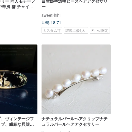
リー 同人モチーフ
白雪姫半透明ビーズヘアアクセサリ
中華風 簪 チャイナ
ー
sweet-hihi
US$ 18.71
カスタム可
環境に優しい
Pinkoi限定
プ、ヴィンテージフ
ナチュラルパールヘアクリップナチ
ップ、繊細な貝殻ポ
ュラルパールヘアアクセサリー
ップ、ヘアアクセサ