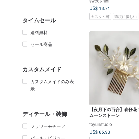
sweet-hihi
US$ 18.71
カスタム可
環境に優しい
タイムセール
送料無料
セール商品
カスタムメイド
カスタムメイドのみ表
示
【夜月下の百合】春仔花 簪
ディテール・装飾
ムーンストーン
toyunstudio
フラワーモチーフ
US$ 65.93
パール・ビジュー