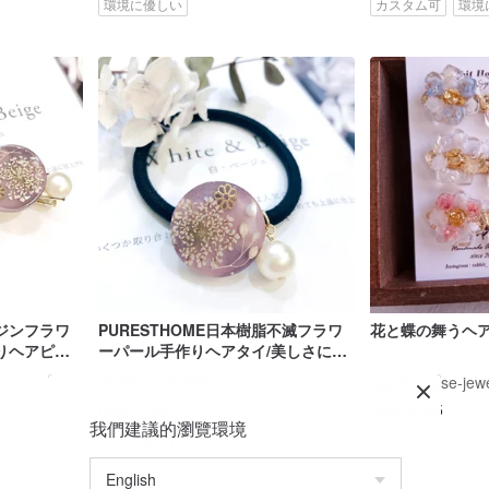
環境に優しい
カスタム可
環境
レジンフラワ
PURESTHOME日本樹脂不滅フラワ
花と蝶の舞うヘ
りヘアピン
ーパール手作りヘアタイ/美しさに出
えない
会えない
PUREST HOME
rabbit-house-jew
US$ 21.39
US$ 20.05
我們建議的瀏覽環境
Pinkoi限定