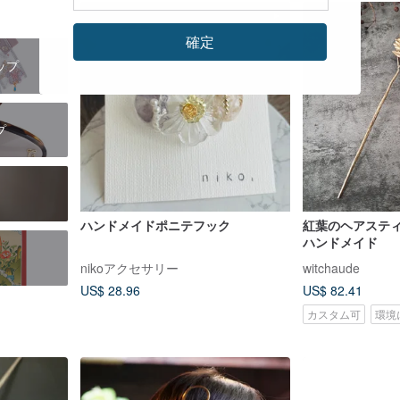
確定
ップ
プ
ハンドメイドポニテフック
紅葉のヘアステ
ハンドメイド
nikoアクセサリー
witchaude
US$ 28.96
US$ 82.41
カスタム可
環境