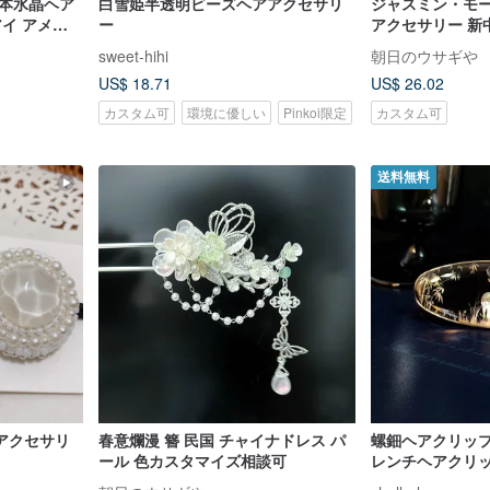
然本水晶ヘア
白雪姫半透明ビーズヘアアクセサリ
ジャスミン・モー
アイ アメジ
ー
アクセサリー 新
ーツ サン石
ドレス 瑠璃
sweet-hihi
朝日のウサギや
US$ 18.71
US$ 26.02
カスタム可
環境に優しい
Pinkoi限定
カスタム可
送料無料
アクセサリ
春意爛漫 簪 民国 チャイナドレス パ
螺鈿ヘアクリッ
ール 色カスタマイズ相談可
レンチヘアクリ
ニーテールクリ