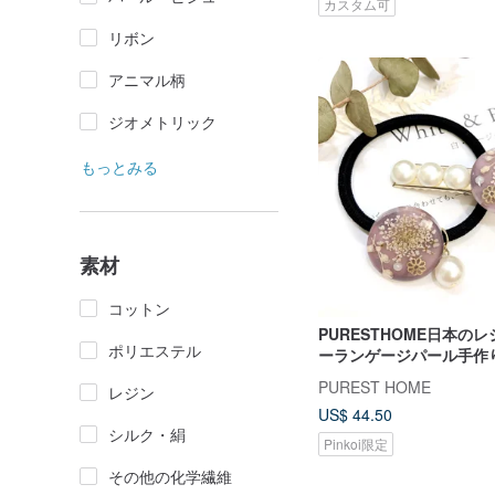
カスタム可
リボン
アニマル柄
ジオメトリック
もっとみる
素材
コットン
PURESTHOME日本の
ポリエステル
ーランゲージパール手作
+ヘアタイ/美しさに出会
PUREST HOME
レジン
US$ 44.50
シルク・絹
Pinkoi限定
その他の化学繊維