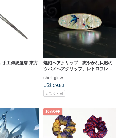
，手工傳統髮簪 東方
螺鈿ヘアクリップ、爽やかな貝殻の
ツバメヘアクリップ、レトロフレン
チヘアアクセサリー、デザインのカ
shell-glow
スタマイズ可能
US$ 59.83
カスタム可
10%OFF