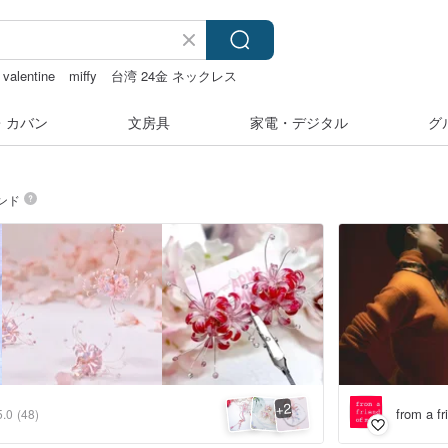
 valentine
miffy
台湾 24金 ネックレス
・カバン
文房具
家電・デジタル
グ
ンド
2
+
from a fr
5.0
(48)