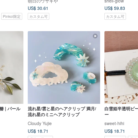
朝日のウサギや
shell-glow
リー、カスタマ
US$ 30.61
US$ 59.83
オーダー
Pinkoi限定
カスタム可
カスタム可
 | パール
流れ星/雲と星のヘアクリップ 満月/
白雪姫半透明ビ
流れ星のミニヘアクリップ
ー
Cloudy Yujie
sweet-hihi
US$ 18.71
US$ 18.71