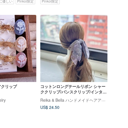
に優しい
Pinkoi限定
Pinkoi限定
アクリップ
コットンロングテールリボン シャー
ククリップ/バンスクリップ/インター
ロッククリップ/ヘアクリップ/ヘアア
Reika & Bella ハンドメイドヘアアクセサリー
elry
クセサリー/ヘッドドレス - グレイッ
US$ 24.50
シュパープル