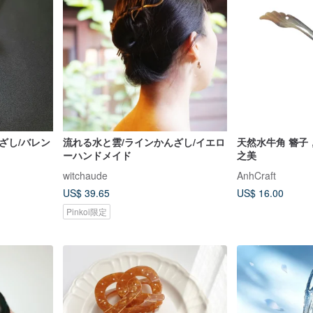
ざし/バレン
流れる水と雲/ラインかんざし/イエロ
天然水牛角 簪子
ーハンドメイド
之美
witchaude
AnhCraft
US$ 39.65
US$ 16.00
Pinkoi限定