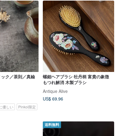
ィック／茶則／真鍮
螺鈿ヘアブラシ 牡丹柄 富貴の象徴
もつれ解消 木製ブラシ
Antique Alive
US$ 69.96
に優しい
Pinkoi限定
送料無料