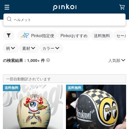
ヘルメット
Pinkoi指定便
Pinkoiおすすめ
送料無料
セール
柄
素材
カラー
人気順
の検索結果：1,000+ 件
一部自動翻訳されています
送料無料
送料無料