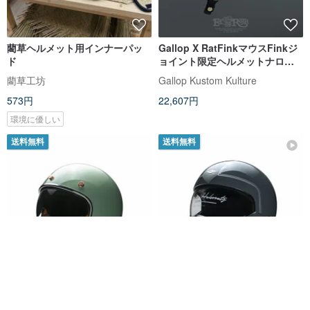
藺草ヘルメット用インナーパッ
Gallop X RatFinkマウスFinkジ
ド
ョイント限定ヘルメットナロー
バージョンスモールキャップボ
藺草工坊
Gallop Kustom Kulture
ディグレー
573円
22,607円
環境に優しい
送料無料
送料無料
MODER-MORENDI(小型シェ
FETURE-HANK CUSTOM-グロ
ル・インナーシールド仕様)- グ
ッシーセメントグレー