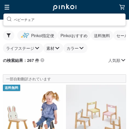
ベビーチェア
Pinkoi指定便
Pinkoiおすすめ
送料無料
セール
ライフステージ
素材
カラー
人気順
の検索結果：267 件
一部自動翻訳されています
送料無料