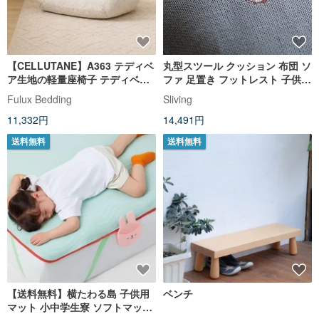
【CELLUTANE】A363 テディベ
丸型スツール クッション 布団 ソ
ア生地の軽量座椅子 テディベア
ファ 足置き フットレスト 子供部
特殊生地 日本製
屋 装飾スツール 誕生日 新築祝い
Fulux Bedding
Sliving
ギフト
11,332円
14,491円
送料無料
送料無料
【送料無料】横たわる島 子供用
ベンチ
マット 小中学生寮 ソフトマット