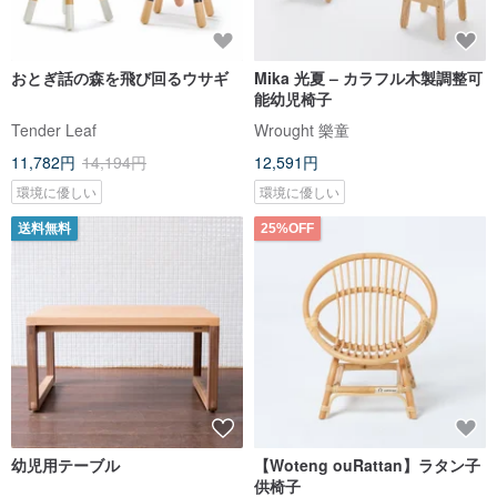
おとぎ話の森を飛び回るウサギ
Mika 光夏 – カラフル木製調整可
能幼児椅子
Tender Leaf
Wrought 樂童
11,782円
14,194円
12,591円
環境に優しい
環境に優しい
送料無料
25%OFF
幼児用テーブル
【Woteng ouRattan】ラタン子
供椅子