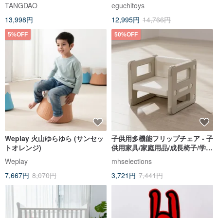
洗えるベビーマット
TANGDAO
eguchitoys
13,998円
12,995円
14,766円
5%OFF
50%OFF
Weplay 火山ゆらゆら (サンセッ
子供用多機能フリップチェア - 子
トオレンジ)
供用家具/家庭用品/成長椅子/学習
椅子/保育室
Weplay
mhselections
7,667円
8,070円
3,721円
7,441円