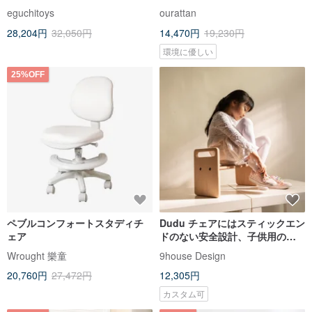
eguchitoys
ourattan
28,204円
32,050円
14,470円
19,230円
環境に優しい
25%OFF
ペブルコンフォートスタディチ
Dudu チェアにはスティックエン
ェア
ドのない安全設計、子供用の靴
の椅子、子供用の椅子、カスタ
Wrought 樂童
9house Design
マイズ可能な長さ、幅、高さが
20,760円
27,472円
12,305円
あります。
カスタム可