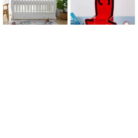
ジャスミンベビー成長用ベッド
フランス Vilac 芸術家キース・ヘ
リング コラボ キッズチェア 装飾
品 ギフト
man-and-kids
weiyoujia
57,226円
33,734円
環境に優しい