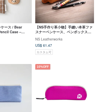
ース / Bear
【NS手作り革小物】手縫い本革ファ
Pencil Case –
スナーペンケース、ペンボックス、
Fabric
コスメポーチ (無料名入れ)
NS Leatherworks
US$ 61.47
カスタム可
10%OFF