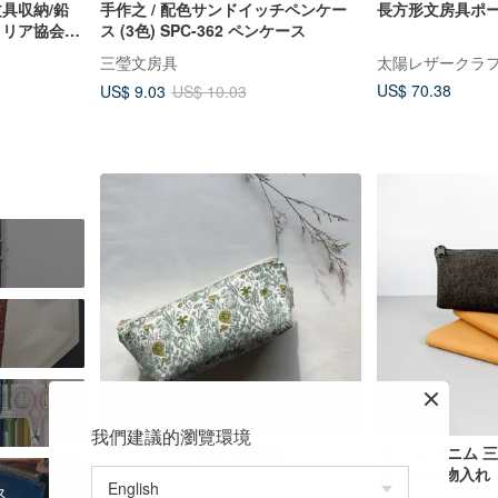
文具収納/鉛
手作之 / 配色サンドイッチペンケー
長方形文房具ポ
タリア協会認
ス (3色) SPC-362 ペンケース
4色)
三瑩文房具
太陽レザークラ
US$ 70.38
US$ 9.03
US$ 10.03
我們建議的瀏覽環境
ペンケース // 筆箱 (小花柄)
Chuyu デニム
ポーチ/小物入れ
ス