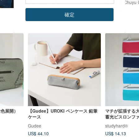
nitenite__studio
珠友文化 Chuyu C
US$ 18.71
US$ 5.35
確定
カスタム可
2色展開）
【Gudee】UROKI ペンケース 鉛筆
マチが拡張する
ケース
蓄光ビスロンフ
Gudee
studyhard®︎
US$ 44.10
US$ 14.13