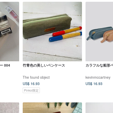
 004
竹青色の美しいペンケース
カラフルな船形
The found object
kevinmccartney
US$ 16.93
US$ 16.93
Pinkoi限定