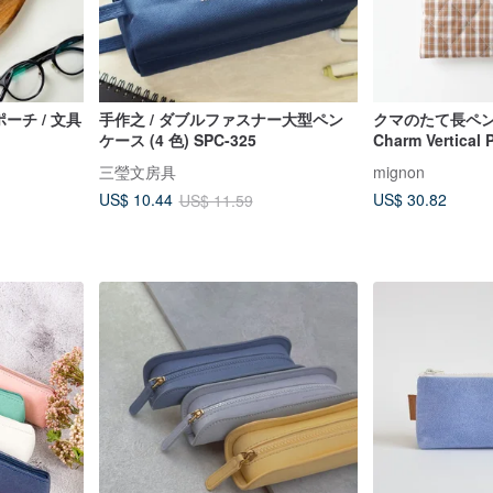
ーチ / 文具
手作之 / ダブルファスナー大型ペン
クマのたて長ペンケ
ケース (4 色) SPC-325
Charm Vertical 
Korean Quilted 
三瑩文房具
mignon
US$ 30.82
US$ 10.44
US$ 11.59