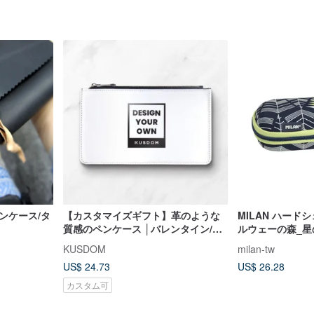
ンケース/タ
【カスタマイズギフト】革のような
MILAN ハード
質感のペンケース │バレンタイン/父
ルウェーの森_星
の日/誕生日/結婚式の引き出物
KUSDOM
milan-tw
US$ 24.73
US$ 26.28
カスタム可