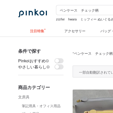
zizifei
hwara
ミッフィー ぬいぐる
ドリンクホルダー 台湾
pion
注目特集
アクセサリー
バッグ
条件で探す
“
ペンケース チェック柄
Pinkoiおすすめ
やさしい暮らし
一部自動翻訳されて
商品カテゴリー
文房具
筆記用具・オフィス用品