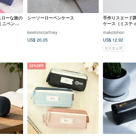
 スローな旅の
シーソーローペンケース
手作りスエード
 ミニペンケ
ケース（ミステ
kevinmccartney
makotohon
US$ 20.05
US$ 12.92
カスタム可
10%OFF