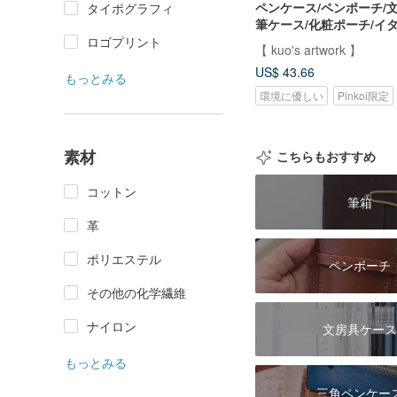
ペンケース/ペンポーチ/
タイポグラフィ
筆ケース/化粧ポーチ/イ
定植物タンニンなめし革(
ロゴプリント
【 kuo's artwork 】
US$ 43.66
もっとみる
環境に優しい
Pinkoi限定
素材
こちらもおすすめ
コットン
筆箱
革
ポリエステル
ペンポーチ
その他の化学繊維
ナイロン
文房具ケース
もっとみる
三角ペンケー