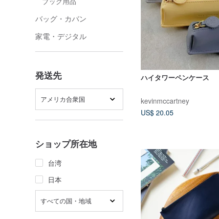
ブック用品
バッグ・カバン
家電・デジタル
発送先
ハイタワーペンケース
アメリカ合衆国
kevinmccartney
US$ 20.05
ショップ所在地
台湾
日本
すべての国・地域