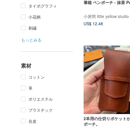
筆箱 ペンポーチ - 抹茶 Poc
タイポグラフィ
小黃間 little yellow studio
小花柄
US$ 12.48
刺繍
もっとみる
素材
コットン
革
ポリエステル
プラスチック
2本用の仕切りポケット
合皮
ポーチ。