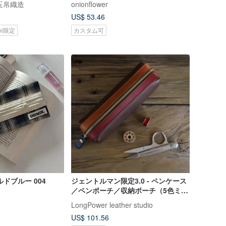
| 玉帛織造
onionflower
US$ 53.46
koi限定
カスタム可
ドブルー 004
ジェントルマン限定3.0 - ペンケース
／ペンポーチ／収納ポーチ（5色ミッ
クス）
LongPower leather studio
US$ 101.56