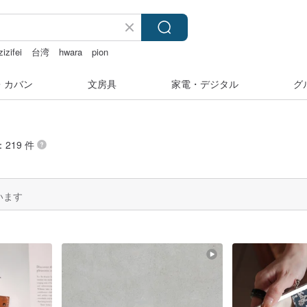
zizifei
台湾
hwara
pion
・カバン
文房具
家電・デジタル
グ
219 件
います