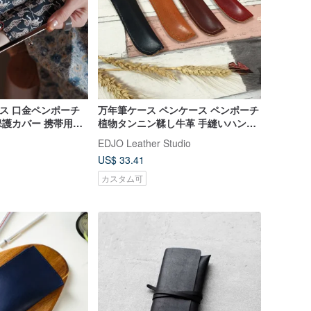
ケース 口金ペンポーチ
万年筆ケース ペンケース ペンポーチ
護カバー 携帯用コ
植物タンニン鞣し牛革 手縫いハンド
ス リップ収納ポー
メイド
EDJO Leather Studio
US$ 33.41
カスタム可