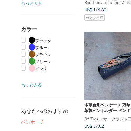
Bun Dan Jai leather & cra
もっとみる
US$ 119.66
カスタム可
カラー
ブラック
ブルー
ブラウン
グリーン
ピンク
もっとみる
本革台形ペンケース 万年
あなたへのおすすめ
革製ペンホルダー ペンポ
文具 レザー収納
Be Two レザークラフト
ペンポーチ
US$ 57.02