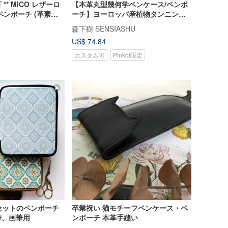
** MICO レザーロ
【本革丸型幾何学ペンケース/ペンポ
ペンポーチ (革素材
ーチ】ヨーロッパ産植物タンニンな
めし牛革/名入れ刻印/多色展開
森下樹 SENSIASHU
US$ 74.84
カスタム可
Pinkoi限定
本セットのペンポーチ
卒業祝い 猫モチーフペンケース・ペ
筆、画筆用
ンポーチ 本革手縫い