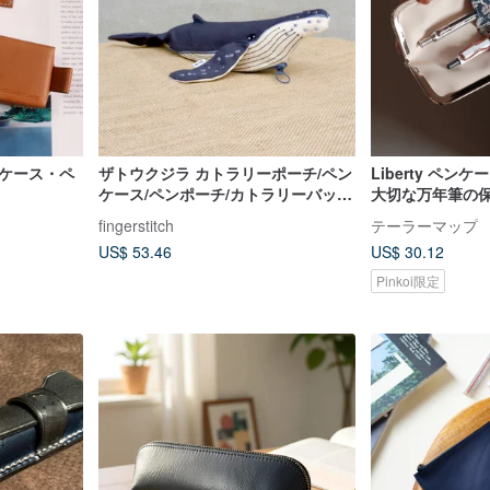
ンケース・ペ
ザトウクジラ カトラリーポーチ/ペン
Liberty ペン
ケース/ペンポーチ/カトラリーバッ
大切な万年筆の保
グ/収納ポーチ
ンパクトペンケー
fingerstitch
テーラーマップ
チ
US$ 53.46
US$ 30.12
Pinkoi限定