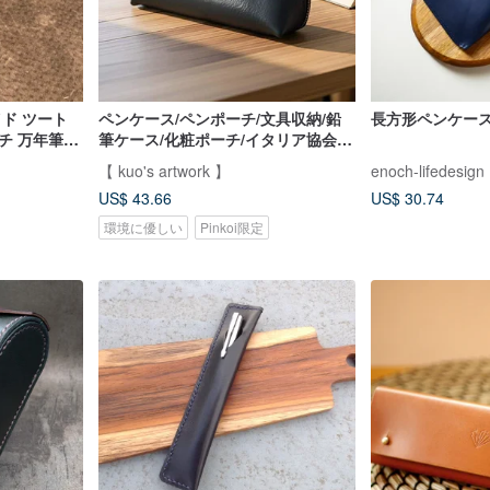
イド ツート
ペンケース/ペンポーチ/文具収納/鉛
長方形ペンケース 
チ 万年筆ケ
筆ケース/化粧ポーチ/イタリア協会認
ル収納 モン
定植物タンニンなめし革(4色)
【 kuo's artwork 】
enoch-lifedesign
US$ 43.66
US$ 30.74
環境に優しい
Pinkoi限定