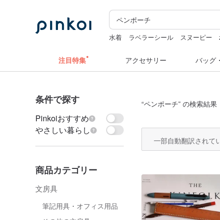
水着
ラベラーシール
スヌーピー
ミッフィー ぬいぐるみ
注目特集
アクセサリー
バッグ
条件で探す
“
ペンポーチ
” の検索結果：
Pinkoiおすすめ
やさしい暮らし
一部自動翻訳されて
商品カテゴリー
文房具
筆記用具・オフィス用品