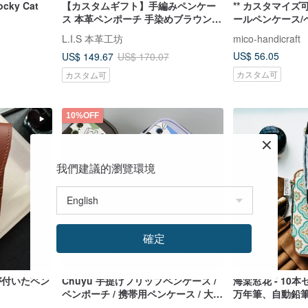
ky Cat
【カスタムギフト】手編みペンケー
** カスタマイズ可 
ス 本革ペンポーチ 手染めブラウン収
ールペンケース/
納ポーチ 父の日
選択可能)
L.I.S 本革工坊
mico-handicraft
US$ 56.05
US$ 149.67
US$ 170.07
カスタム可
カスタム可
10%OFF
我們建議的瀏覽環境
確定
が付いたペン
Chuyu 手提げフリップペンケース /
海棠窓花 - 10
ペンポーチ / 携帯用ペンケース / 大開
万年筆、自動鉛
口文具ケース / ジッパーポーチ - スウ