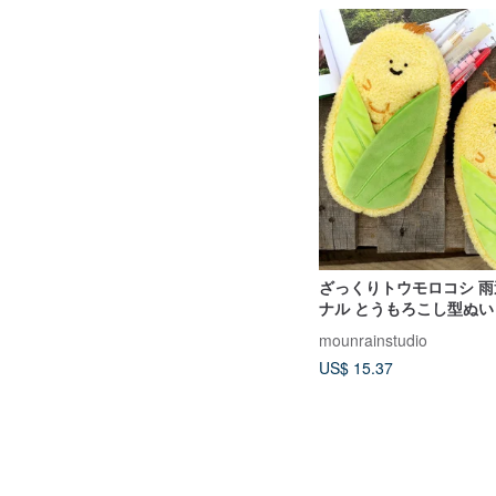
ざっくりトウモロコシ 
ナル とうもろこし型ぬ
ケース かわいい文具袋 
mounrainstudio
用ペンポーチ
US$ 15.37