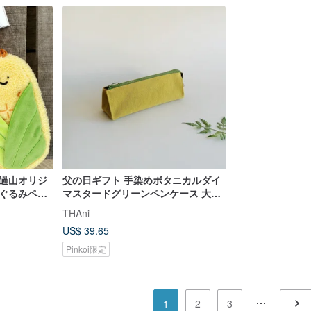
雨過山オリジ
父の日ギフト 手染めボタニカルダイ
いぐるみペン
マスタードグリーンペンケース 大容
大容量 学生
量 ペンポーチ コスメポーチ 筆袋 収
THAni
納
US$ 39.65
Pinkoi限定
1
2
3