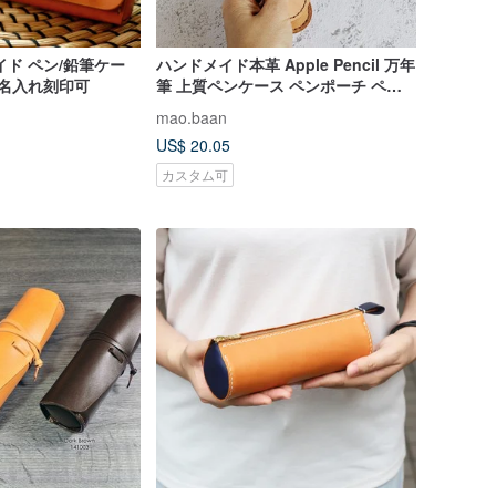
イド ペン/鉛筆ケー
ハンドメイド本革 Apple Pencil 万年
 名入れ刻印可
筆 上質ペンケース ペンポーチ ペン
ホルダー 1本差し
mao.baan
US$ 20.05
カスタム可