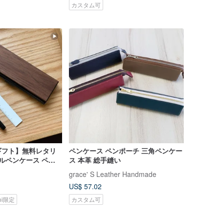
カスタム可
ギフト】無料レタリ
ペンケース ペンポーチ 三角ペンケー
タルペンケース ペン
ス 本革 総手縫い
ス ビジネス
grace' S Leather Handmade
US$ 57.02
koi限定
カスタム可