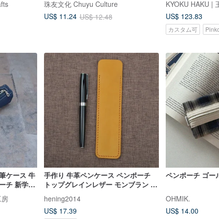
fts
珠友文化 Chuyu Culture
KYOKU HAKU 
ィートキャット
US$ 123.83
US$ 11.24
US$ 12.48
カスタム可
Pin
筆ケース 牛
手作り 牛革ペンケース ペンポーチ
ペンポーチ ゴール
ーチ 新学期
トップグレインレザー モンブラン ウ
ォーターマン ラミー パーカー ヒー
工房
hening2014
OHMIK.
ロー ナミキ 万年筆用 一本差し 贈り
US$ 17.39
US$ 14.00
物 ギフト