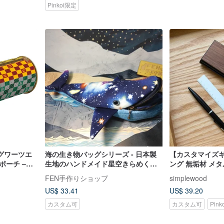
Pinkoi限定
グワーツエ
海の生き物バッグシリーズ - 日本製
【カスタマイズ
ポーチ –
生地のハンドメイド星空きらめくク
ング 無垢材 メ
ジラのペンケース - クジラのペンポ
ポーチ 鉛筆ケー
FEN手作りショップ
simplewood
ーチ - 鉛筆入れ
US$ 33.41
US$ 39.20
カスタム可
カスタム可
Pin