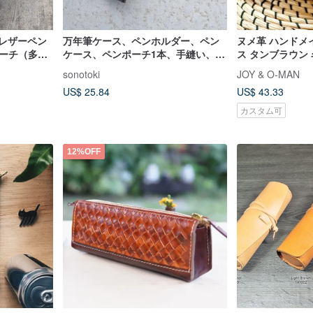
るレザーペン
万年筆ケース、ペンホルダー、ペン
ヌメ革 ハンドメ
ポーチ（多色
ケース、ペンポーチ1本、手縫い、本
ス タンブラウン
革【屆時皮革】ブラック
sonotoki
JOY & O-MAN
US$ 25.84
US$ 43.33
カスタム可
12%OFF