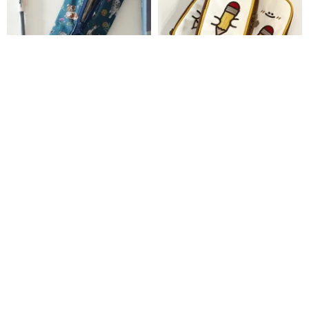
リバティ 英国ファブリックプリ
手描き鉛筆ヘッド型カートゥー
ント ペンケース 文具収納 大容量
ンペンケース / かわいい文房具収
学生用ペンポーチ
納 / 学生やオフィスへのギフト
テーラーマップ
xxkk
2,831円
3,896円
カスタム可
10%OFF