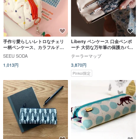
手作り愛らしいレトロなチェリ
Liberty ペンケース 口金ペンポ
ー柄ペンケース、カラフルドッ
ーチ 大切な万年筆の保護カバー
トとガーリーな収納、クリーム
携帯用コンパクトペンケース リ
SEEU SODA
テーラーマップ
みたいなコスメポーチ
ップ収納ポーチ
1,013円
3,870円
Pinkoi限定