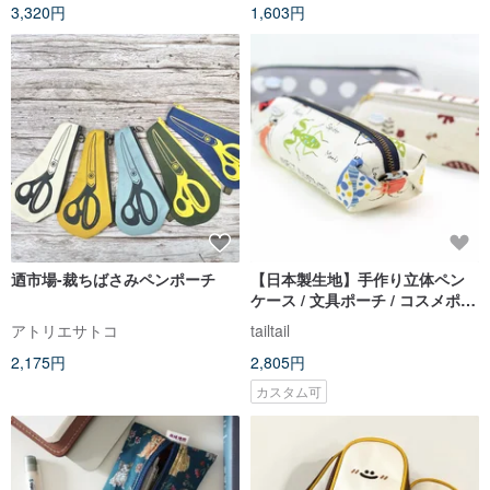
3,320円
1,603円
迺市場-裁ちばさみペンポーチ
【日本製生地】手作り立体ペン
ケース / 文具ポーチ / コスメポー
チ #昆虫の世界
アトリエサトコ
tailtail
2,175円
2,805円
カスタム可