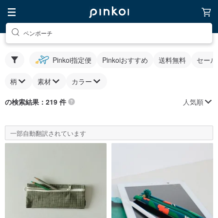
ペンポーチ
Pinkoi指定便
Pinkoiおすすめ
送料無料
セール
柄
素材
カラー
人気順
の検索結果：219 件
一部自動翻訳されています