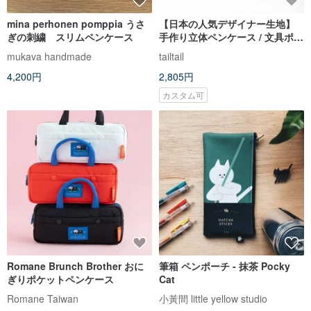
mina perhonen pomppia うさ
【日本の人気デザイナー生地】
ぎの刺繍 スリムペンケース
手作り立体ペンケース / 文具ポー
チ / コスメポーチ # ドットレオ
mukava handmade
tailtail
パード
4,200円
2,805円
カスタム可
Romane Brunch Brother おに
筆箱 ペンポーチ - 抹茶 Pocky
ぎりポケットペンケース
Cat
Romane Taiwan
小黃間 little yellow studio