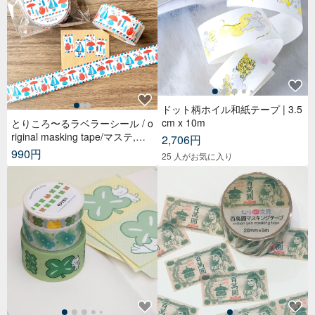
ドット柄ホイル和紙テープ | 3.5
cm x 10m
とりころ〜るラベラーシール / o
riginal masking tape/マステ,美
2,706円
纹纸胶带,文具,ステーショナリ
990円
25 人がお気に入り
ー,紙もの,紙膠帶,贴纸