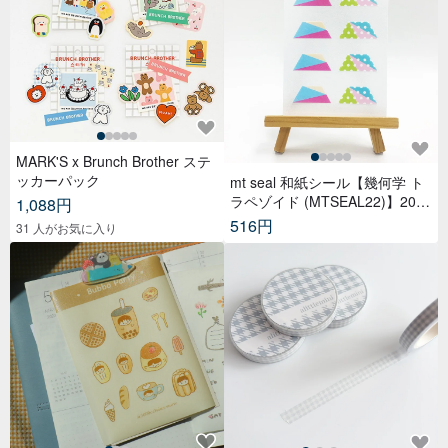
MARK'S x Brunch Brother ステ
ッカーパック
mt seal 和紙シール【幾何学 ト
ラペゾイド (MTSEAL22)】2017
1,088円
AW
516円
31 人がお気に入り