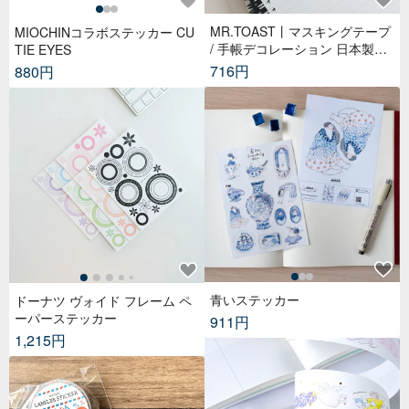
MR.TOAST丨マスキングテープ
MIOCHINコラボステッカー CU
/ 手帳デコレーション 日本製和
TIE EYES
紙 幅3cm – ブレックファストフ
716円
880円
レンズ
青いステッカー
ドーナツ ヴォイド フレーム ペ
ーパーステッカー
911円
1,215円