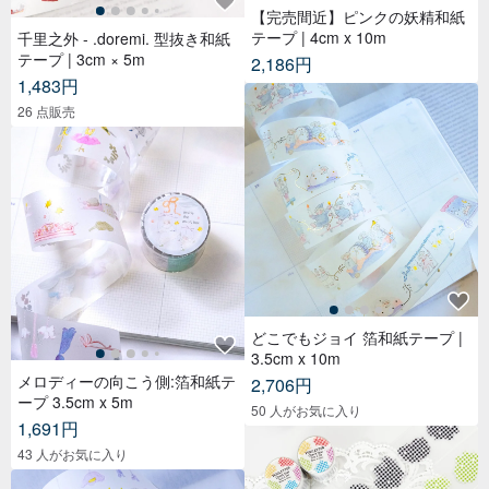
【完売間近】ピンクの妖精和紙
テープ | 4cm x 10m
千里之外 - .doremi. 型抜き和紙
テープ | 3cm × 5m
2,186円
1,483円
26 点販売
どこでもジョイ 箔和紙テープ |
3.5cm x 10m
メロディーの向こう側:箔和紙テ
2,706円
ープ 3.5cm x 5m
50 人がお気に入り
1,691円
43 人がお気に入り