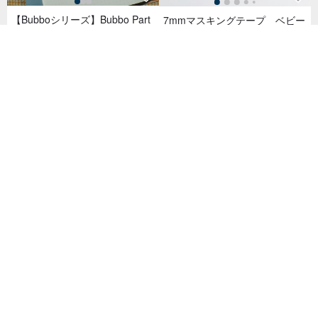
【Bubboシリーズ】Bubbo Part
7mmマスキングテープ ベビー
y 和紙ステッカー 手帳シール
ブルー
443円
385円
7mmマスキングテープ ベビー
7mmマスキングテープ 【ふゆ
ピンク
いろ】
385円
330円
20 人がお気に入り