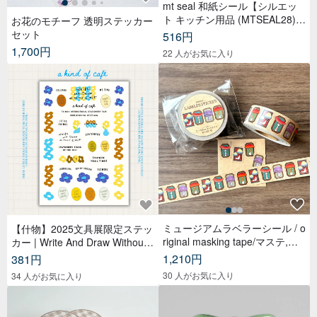
mt seal 和紙シール【シルエッ
ト キッチン用品 (MTSEAL28)】
お花のモチーフ 透明ステッカー
2017AW
セット
516円
1,700円
22 人がお気に入り
ミュージアムラベラーシール / o
【什物】2025文具展限定ステッ
riginal masking tape/マステ,美
カー | Write And Draw Without
纹纸胶带,文具,ステーショナリ
Limited
1,210円
381円
ー,紙もの,紙膠帶,贴纸
30 人がお気に入り
34 人がお気に入り