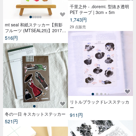
千里之外 - .doremi. 型抜き透明
PET テープ | 3cm × 5m
1,743円
mt seal 和紙ステッカー【剪影
29 点販売
フルーツ (MTSEAL25)】2017A
W
516円
リトルブラックドレスステッカ
ー
冬の一日 キスカットステッカー
911円
521円