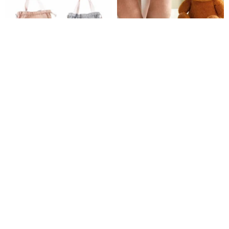
【ミッフィー】ミニトートバッ
VIPO Miffy ネックピロー
グ – 全3色
MIF37420
アイアムセレクトショップ
VIPO HK【公式】
2,233円
4,482円
VIPO ミッフィー トートバッグ
【Pinkoi x miffy】押し花