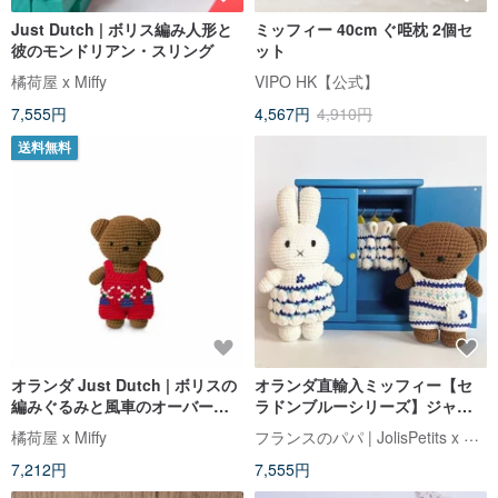
Just Dutch | ボリス編み人形と
ミッフィー 40cm ぐ𠱸枕 2個セ
彼のモンドリアン・スリング
ット
橘荷屋 x Miffy
VIPO HK【公式】
7,555円
4,567円
4,910円
送料無料
オランダ Just Dutch | ボリスの
オランダ直輸入ミッフィー【セ
編みぐるみと風車のオーバーオ
ラドンブルーシリーズ】ジャス
ール
トダッチ認定の本格ハンドメイ
フランスのパパ | JolisPetits x Miffy
橘荷屋 x Miffy
ドかぎ針ミッフィーうさぎ
7,212円
7,555円