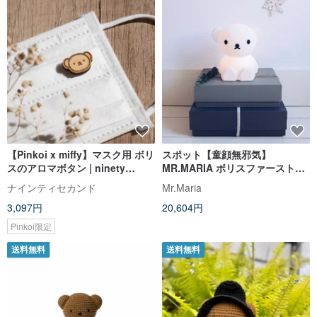
【Pinkoi x miffy】マスク用 ボリ
スポット【童顔無邪気】
スのアロマボタン | ninety
MR.MARIA ボリスファーストラ
second
ンプ ボボベア LEDランプ
ナインティセカンド
Mr.Maria
3,097円
20,604円
Pinkoi限定
送料無料
送料無料