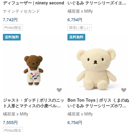
ディフューザー | ninety second
いぐるみ テリーシリーズイエロ
ー24cm
ナインティセカンド
橘荷屋 x Miffy
7,742円
6,754円
Pinkoi限定
環境に優しい
送料無料
送料無料
ジャスト・ダッチ | ボリスのニッ
Bon Ton Toys | ボリス くまのぬ
ト人形とマティスの小麦ベル
いぐるみ テリーシリーズホワイ
ト・サスペンダー
ト24cm
橘荷屋 x Miffy
橘荷屋 x Miffy
7,555円
6,754円
Pinkoi限定