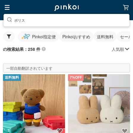
ボリス
Pinkoi指定便
Pinkoiおすすめ
送料無料
セール
人気順
の検索結果：258 件
一部自動翻訳されています
送料無料
7%OFF