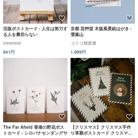
活版ポストカード - 人生は努力す
京都 芸艸堂 木版風景絵はがき -
る人を裏切らない
雪嵐山
minimind
コリコ雑貨屋
841円
1,889円
The Far Afield 香港の野花ポス
【クリスマス】クリスマス手作
トカード - シロバナセンダングサ
り革製ポストカード クリスマス