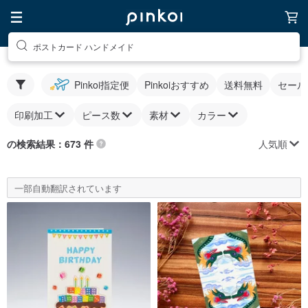
ポストカード ハンドメイド
Pinkoi指定便
Pinkoiおすすめ
送料無料
セール
印刷加工
ピース数
素材
カラー
人気順
の検索結果：673 件
一部自動翻訳されています