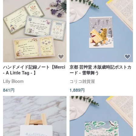
ハンドメイド記録ノート【Merci
京都 芸艸堂 木版歳時記ポストカ
- A Little Tag - 】
ード - 雪華舞う
Lilly Bloom
コリコ雑貨屋
841円
1,889円