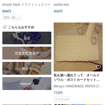
simple triple イラストジュエリー
ayaka-kas
859円
300円
環境に優しい
こちらもおすすめ
仮面
悠遊造型 悠遊卡
悠遊卡
私を旅へ連れてって オールド
ソウル・ポストカードセット 3
easycard
枚組（横型）
Meng's HANDMADE PAPER Design
773円
カスタム可