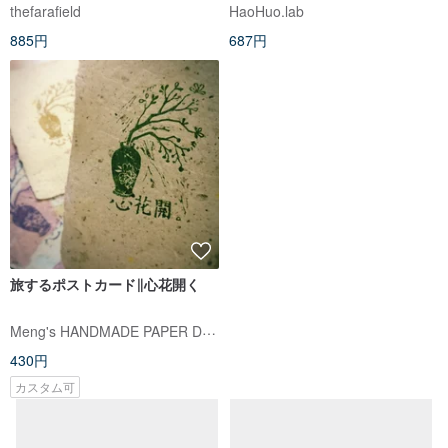
ツリー ヘラジカ 雪だるま 3枚セ
thefarafield
HaoHuo.lab
ット
885円
687円
旅するポストカード∥心花開く
旅を愛するポストカード / 旅を愛
する
Meng's HANDMADE PAPER Design
Meng's HANDMADE PAPER Design
430円
430円
カスタム可
カスタム可