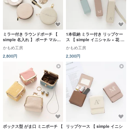
ミラー付き ラウンドポーチ 【
1本収納 ミラー付き リップケー
simple 名入れ 】 ポーチ マルチ
ス 【 simple イニシャル × 花 】
ポーチ コインケース カードケー
くすみカラー ギフト HE45U
かもめ工房
かもめ工房
ス 小物入れ ミニポーチ 鏡付きポ
2,800円
2,300円
ーチ HE41U
ボックス型 がま口 ミニポーチ 【
リップケース 【 simple イニシ