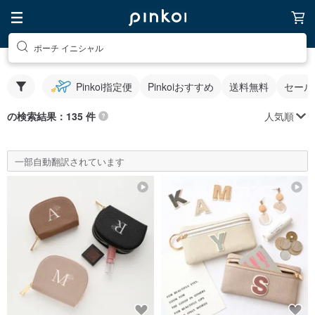
ポーチ イニシャル
Pinkoi指定便
Pinkoiおすすめ
送料無料
セール
人気順
の検索結果：135 件
一部自動翻訳されています