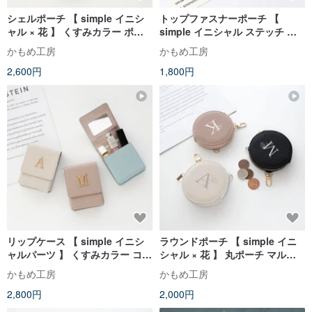
シェルポーチ 【 simple イニシ
トップファスナーポーチ 【
ャル × 花 】 くすみカラー ポー
simple イニシャル ステッチ ワ
チ 化粧ポーチ コインケース カー
ッペン 】 小銭入れ 小物入れ コ
かもめ工房
かもめ工房
ドケース HE40U
インケース ミニ財布 レザー アル
2,600円
1,800円
ファベット A279I
リップケース 【 simple イニシ
ラウンドポーチ 【 simple イニ
ャルパーツ 】 くすみカラー コス
シャル × 花 】 丸ポーチ マルチ
メポーチ リップポーチ カードケ
ポーチ コインケース 小銭入れ 小
かもめ工房
かもめ工房
ース 名入れ無料 HE12U
物入れ ミニ財布 HE18U
2,800円
2,000円