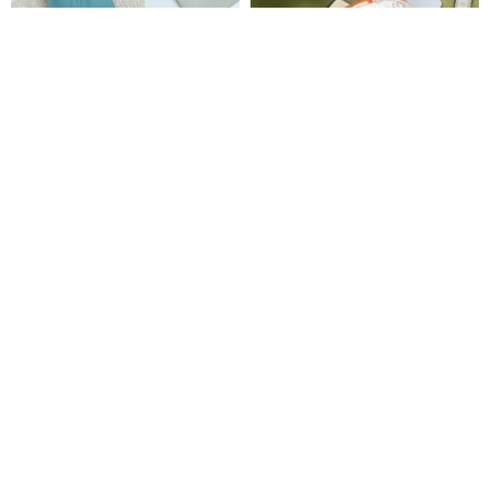
スマホポーチ 【 シュリンクレザ
文化的および創造的なデザイン6
ー イニシャル 】 スマホショルダ
キャンバスバッグ収納バッグ仕
ー HS12K
上げバッグ化粧品バッグバンビ
かもめ工房
bookiss
ベアストーリーブランチ
4,480円
739円
送料無料
名入れ タグ 【 キルティング メ
【Pouch Monster】収納ポーチ
イクポーチ A 】 ポーチ マルチポ
選べる６色
ーチ キルト ヌビ ストライプ ス