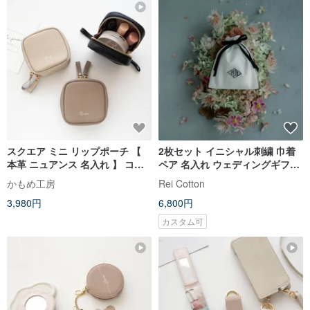
スクエア ミニ リップポーチ 【
2枚セット イニシャル刺繍 巾着
本革 ニュアンス 名入れ 】 コス
ペア 名入れ ウェディングギフト
メ ポーチ 化粧ポーチ リップケー
コスメポーチ 小物入れ 結婚式 新
かもめ工房
Rei Cotton
ス 小物入れ ニュアンスカラー 文
郎新婦 結婚準備 ウェディングパ
3,980円
6,800円
字入れ HR61U
ーティー 贈り物
カスタム可