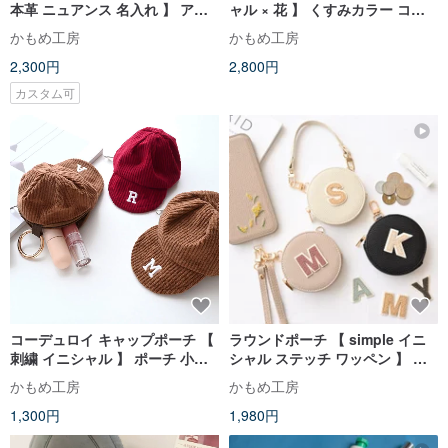
本革 ニュアンス 名入れ 】 アク
ャル × 花 】 くすみカラー コス
セサリーケース アクセサリー収
メポーチ リップポーチ カードケ
かもめ工房
かもめ工房
納 コインケース ポーチ 小物入れ
ース HE17U
2,300円
2,800円
文字入れ HR66U
カスタム可
コーデュロイ キャップポーチ 【
ラウンドポーチ 【 simple イニ
刺繍 イニシャル 】 ポーチ 小物
シャル ステッチ ワッペン 】 小
入れ コインケース HZ08U
銭入れ 小物入れ コインケース ミ
かもめ工房
かもめ工房
ニ財布 レザー アルファベット く
1,300円
1,980円
すみ A278I