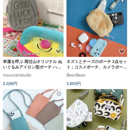
幸運を呼ぶ 雨过山オリジナル ぬ
ネズミとチーズのポーチ 2点セッ
いぐるみアイロン型ポーチ ハン
ト ; コスメポーチ、カメラポー
ドル付きの愛らしい幸運ペンケ
チ、キーポーチ
mounrainstudio
BeenBean
ース コスメポーチ ミニバッグ
2,026円
3,603円