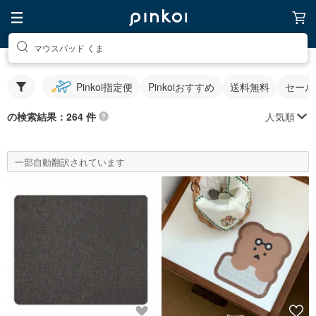
マウスパッド くま
Pinkoi指定便
Pinkoiおすすめ
送料無料
セール
人気順
の検索結果：264 件
一部自動翻訳されています