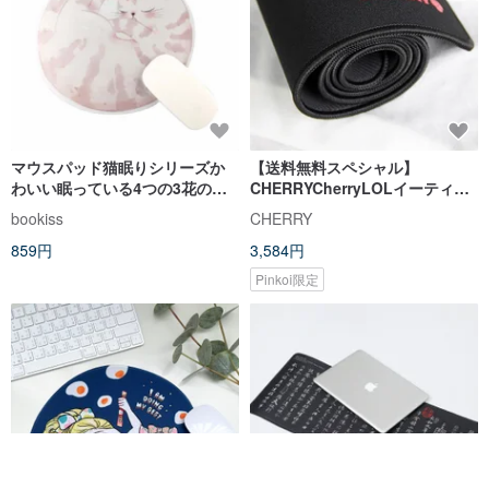
マウスパッド猫眠りシリーズか
【送料無料スペシャル】
わいい眠っている4つの3花の黒
CHERRYCherryLOLイーティン
と白の人形タビー
グチキン熊本ゲームマウスパッ
bookiss
CHERRY
ド延長・拡幅
859円
3,584円
Pinkoi限定