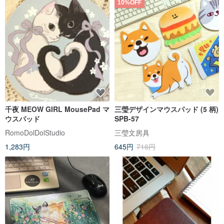
10%OFF
千夜 MEOW GIRL MousePad マ
三瑩デザインマウスパッド (5 柄)
ウスパッド
SPB-57
RomoDolDolStudio
三瑩文房具
1,283円
645円
716円