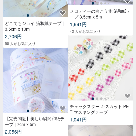
メロディーの向こう側:箔和紙テ
ープ 3.5cm x 5m
どこでもジョイ 箔和紙テープ |
1,691円
3.5cm x 10m
43 人がお気に入り
2,706円
50 人がお気に入り
チェックスター キスカット PE
T マスキングテープ
【完売間近】美しい瞬間和紙テ
1,041円
ープ | 7cm x 5m
2,056円