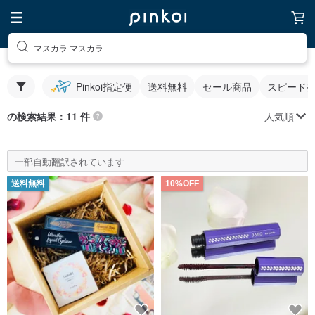
マスカラ マスカラ
Pinkoi指定便
送料無料
セール商品
スピード
人気順
の検索結果：11 件
一部自動翻訳されています
送料無料
10%OFF