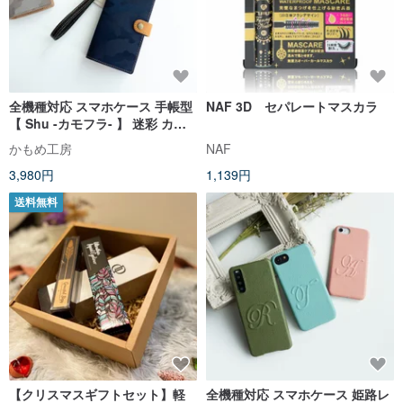
全機種対応 スマホケース 手帳型
NAF 3D セパレートマスカラ
【 Shu -カモフラ- 】 迷彩 カモ
フラージュ柄 メンズ 本革 レザー
かもめ工房
NAF
純国産 AL09K
3,980円
1,139円
送料無料
【クリスマスギフトセット】軽
全機種対応 スマホケース 姫路レ