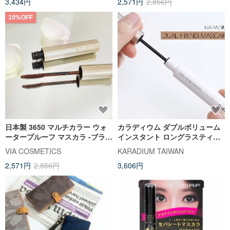
3,434円
2,571円
2,856円
10%OFF
日本製 3650 マルチカラー ウォ
カラディウム ダブルボリューム
ータープルーフ マスカラ -ブラウ
インスタント ロングラスティン
ン| 日本から輸入 | 台湾代理店直
グ マスカラ 7ml スリムブラシヘ
VIA COSMETICS
KARADIUM TAIWAN
販
ッド ウォータープルーフ にじみ
2,571円
2,856円
3,606円
防止 ロングラスティング