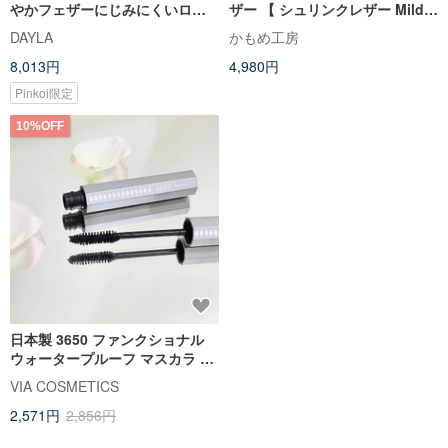
やかフェザーにじみにくいロン
ザー 【 シュリンクレザー Mild
グラスティングアイメイクアッ
立体イニシャル 】 シュリンクレ
DAYLA
かもめ工房
プセット（マスカラ＋リキッド
ザー くすみカラー 立体 母の日
8,013円
4,980円
アイライナーペン＋クレンジン
BS11K
グ液）
Pinkoi限定
10%OFF
日本製 3650 ファンクショナル
ウォータープルーフ マスカラ シ
ックブラック| 日本から輸入 | 台
VIA COSMETICS
湾代理店直販
2,571円
2,856円