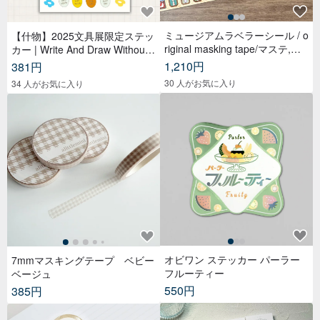
ミュージアムラベラーシール / o
【什物】2025文具展限定ステッ
riginal masking tape/マステ,美
カー | Write And Draw Without
纹纸胶带,文具,ステーショナリ
Limited
1,210円
381円
ー,紙もの,紙膠帶,贴纸
30 人がお気に入り
34 人がお気に入り
オビワン ステッカー パーラー
7mmマスキングテープ ベビー
フルーティー
ベージュ
550円
385円