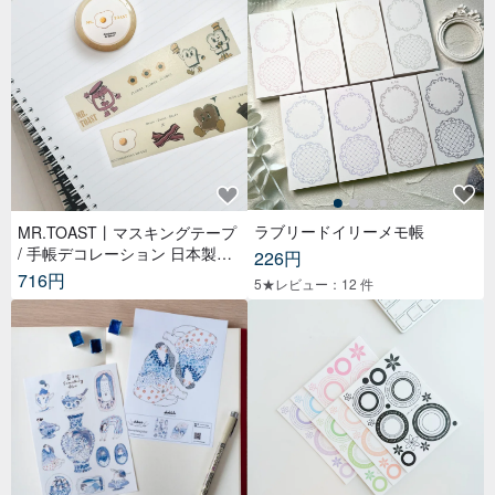
ラブリードイリーメモ帳
MR.TOAST丨マスキングテープ
/ 手帳デコレーション 日本製和
226円
紙 幅3cm – ブレックファストフ
716円
5★レビュー：12 件
レンズ