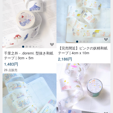
【完売間近】ピンクの妖精和紙
テープ | 4cm x 10m
千里之外 - .doremi. 型抜き和紙
テープ | 3cm × 5m
2,186円
1,483円
26 点販売