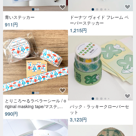
青いステッカー
ドーナツ ヴォイド フレーム ペ
ーパーステッカー
911円
1,215円
とりころ〜るラベラーシール / o
riginal masking tape/マステ,美
パック - ラッキークローバーセ
纹纸胶带,文具,ステーショナリ
ット
990円
ー,紙もの,紙膠帶,贴纸
3,123円