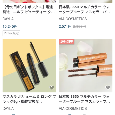
【母の日ギフトボックス】迅速
日本製 3650 マルチカラー ウォ
発送 - エルフ ビューティー クッ
ータープルーフ マスカラ - バー
ション パウダー + ライト鳥フェ
ガンディレッド| 日本から輸入 |
DAYLA
VIA COSMETICS
ザー マスカラ + アイライナー
台湾代理店直販
10,245円
2,571円
2,856円
Pinkoi限定
10%OFF
マスカラ ボリューム & ロング ブ
日本製 3650 マルチカラー ウォ
ラック8g - 動物実験なし
ータープルーフ マスカラ - ブロ
ンズゴールド| 日本から輸入 | 台
DAYLA
VIA COSMETICS
湾代理店直販