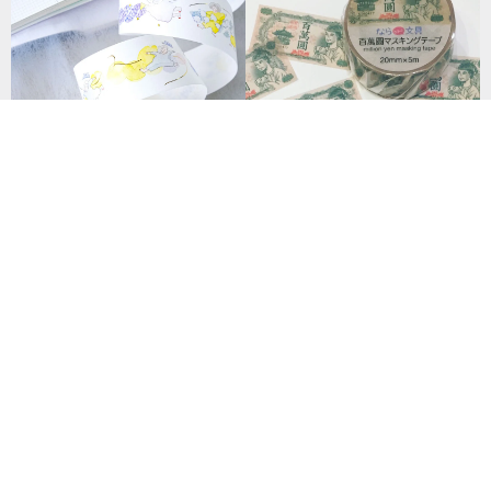
ドット柄ホイル和紙テープ | 3.5
cm x 10m
百萬圓マスキングテープ
2,706円
440円
25 人がお気に入り
26 点販売