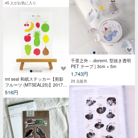
45 人がお気に入り
千里之外 - .doremi. 型抜き透明
PET テープ | 3cm × 5m
1,743円
mt seal 和紙ステッカー【剪影
29 点販売
フルーツ (MTSEAL25)】2017A
W
516円