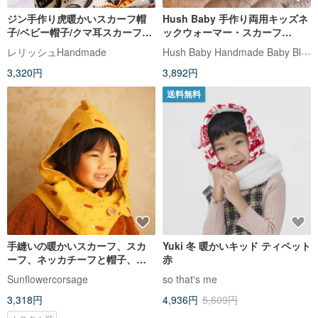
ジン手作り虎暖かいスカーフ帽
Hush Baby 手作り両用キッズネ
子/ベビー帽子/クマ耳スカーフ帽
ックウォーマー・スカーフ
子
M（黄緑パンダ エレガントグレ
Hush Baby Handmade Baby Blanket
レリッシュHandmade
ー）
3,320円
3,892円
送料無料
手縫いの暖かいスカーフ、スカ
Yuki 冬 暖かいキッド ティペット
ーフ、ネッカチーフと帽子、黄
赤
色いクマのパターン
Sunflowercorsage
so that's me
3,318円
4,936円
5,609円