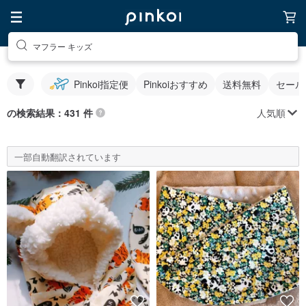
マフラー キッズ
Pinkoi指定便
Pinkoiおすすめ
送料無料
セール
人気順
の検索結果：431 件
一部自動翻訳されています