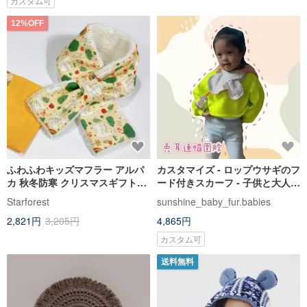
カスタム可
12%OFF
ふわふわキッズマフラー アルパ
カスタマイズ - ロップウサギのフ
カ 秋冬防寒 クリスマスギフトに
ード付きスカーフ - 子供と大人/
最適 数量限定
暖かい/スカーフ/帽子/首/暖かい
Starforest
sunshine_baby_fur.babies
帽子
2,821円
3,205円
4,865円
カスタム可
送料無料