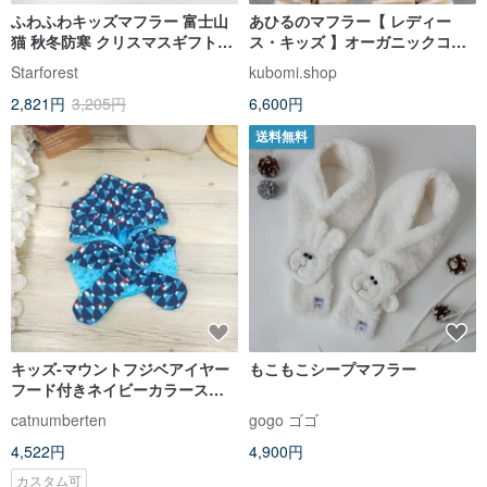
ふわふわキッズマフラー 富士山
あひるのマフラー【 レディー
猫 秋冬防寒 クリスマスギフトに
ス・キッズ 】オーガニックコッ
最適 数量限定
トン オフホワイト
Starforest
kubomi.shop
2,821円
3,205円
6,600円
送料無料
キッズ-マウントフジベアイヤー
もこもこシープマフラー
フード付きネイビーカラースカ
ーフ（オプションの布をカスタ
catnumberten
gogo ゴゴ
マイズ）
4,522円
4,900円
カスタム可