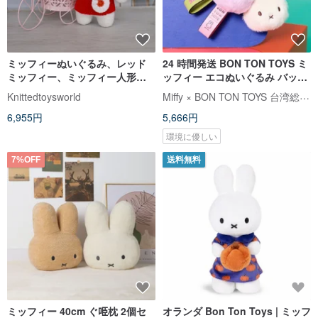
ミッフィーぬいぐるみ、レッド
24 時間発送 BON TON TOYS ミ
ミッフィー、ミッフィー人形、
ッフィー エコぬいぐるみ バック
ミッフィーぬいぐるみ
チャーム – 11cm（2 色）
Miffy × BON TON TOYS 台湾総代理店
Knittedtoysworld
6,955円
5,666円
環境に優しい
7%OFF
送料無料
ミッフィー 40cm ぐ𠱸枕 2個セ
オランダ Bon Ton Toys | ミッフ