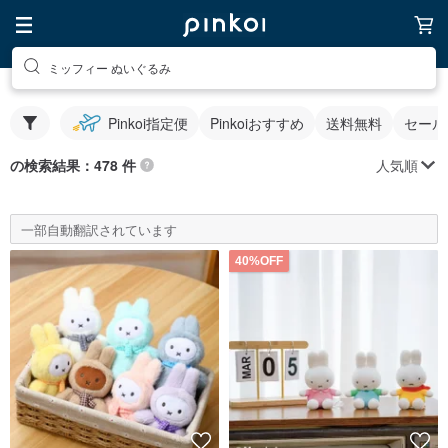
ミッフィー ぬいぐるみ
Pinkoi指定便
Pinkoiおすすめ
送料無料
セール
人気順
の検索結果：478 件
一部自動翻訳されています
40%OFF