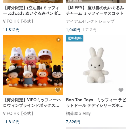
【海外限定】(立ち姿) ミッフィ
【MIFFY】 座り姿のぬいぐるみ
ー ふわふわ ぬいぐるみペンダン
チャーム ミッフィーマスコット
ト ブラインドボックス(アソート
VIPO HK【公式】
アイアムセレクトショップ
ボックス・6入・重複な
11,812円
1,040円
1,712円
し)MIF37474
送料無料
【海外限定】VIPOミッフィーハ
Bon Ton Toys | ミッフィー ラビ
ロウィンブラインドボックスキ
ットドール テディシリーズホワ
ーホルダー (アソートボックス・
イト33c
VIPO HK【公式】
橘荷屋 x Miffy
6個入・重複なし)
11,812円
7,326円