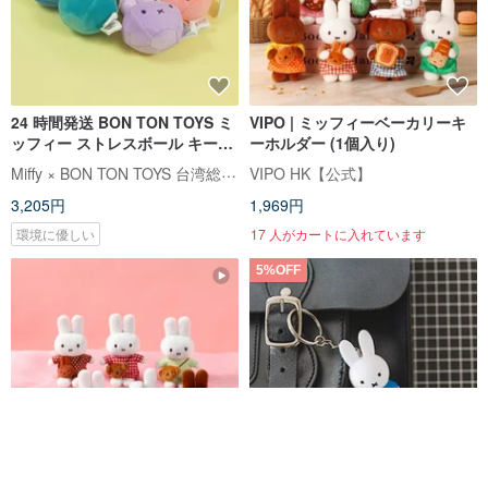
24 時間発送 BON TON TOYS ミ
VIPO | ミッフィーベーカリーキ
ッフィー ストレスボール キーホ
ーホルダー (1個入り)
ルダー-9cm (6 色)
Miffy × BON TON TOYS 台湾総代理店
VIPO HK【公式】
3,205円
1,969円
環境に優しい
17 人がカートに入れています
5%OFF