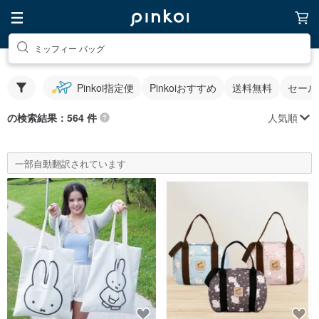
ミッフィー バッグ
Pinkoi指定便
Pinkoiおすすめ
送料無料
セール
人気順
の検索結果：564 件
一部自動翻訳されています