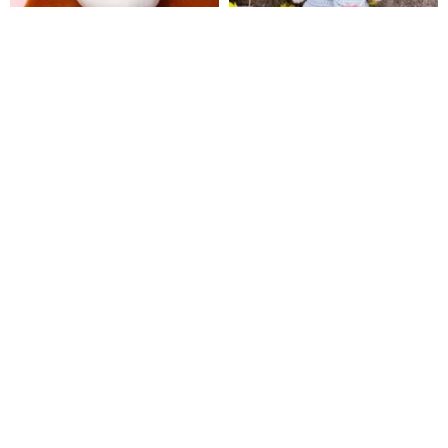
VIPO ミッフィーぬいぐるみポー
Just Dutch | Miffy ミッフィーと
チ MIF37624
ミントグリーンのドレスとフラ
ワーバッグ
VIPO HK【公式】
橘荷屋 x Miffy
1,780円
7,212円
24 時間迅速発送 | BON TON
MIFFY公式ライセンス | ミッフィ
TOYS ブランド紙袋
ーデザインキャンバストート