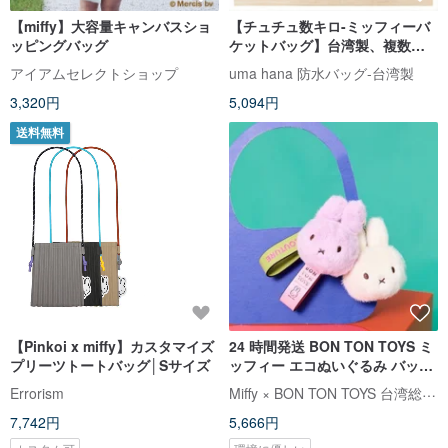
【miffy】大容量キャンバスショ
【チュチュ数キロ-ミッフィーバ
ッピングバッグ
ケットバッグ】台湾製、複数の
コンパートメント、斜めのバッ
アイアムセレクトショップ
uma hana 防水バッグ-台湾製
ク、持ち運び可能な両用防水バ
3,320円
5,094円
ッグ
送料無料
【Pinkoi x miffy】カスタマイズ
24 時間発送 BON TON TOYS ミ
プリーツトートバッグ│Sサイズ
ッフィー エコぬいぐるみ バック
チャーム – 11cm（2 色）
Miffy × BON TON TOYS 台湾総代理店
Errorism
7,742円
5,666円