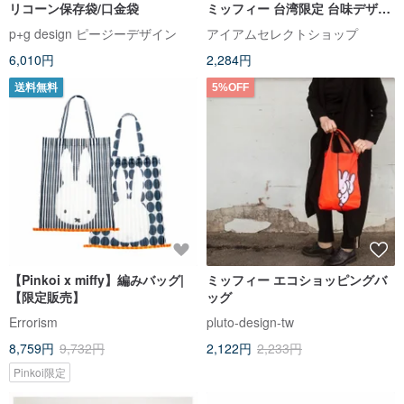
リコーン保存袋/口金袋
ミッフィー 台湾限定 台味デザイ
ン 茄芷ショッピングバッグ
p+g design ピージーデザイン
アイアムセレクトショップ
6,010円
2,284円
送料無料
5%OFF
【Pinkoi x miffy】編みバッグ|
ミッフィー エコショッピングバ
【限定販売】
ッグ
Errorism
pluto-design-tw
8,759円
9,732円
2,122円
2,233円
Pinkoi限定