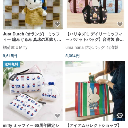
Just Dutch (オランダ) | ミッフ
【ハリネズミ デイリーミッフィ
ィー 編みぐるみ 真珠の耳飾りの
ー バケットバッグ】台湾製 多仕
少女
切り 斜め背 携帯両用 防水バッグ
橘荷屋 x Miffy
uma hana 防水バッグ-台湾製
9,615円
5,094円
送料無料
miffy ミッフィー 65周年限定シ
【アイアムセレクトショップ】