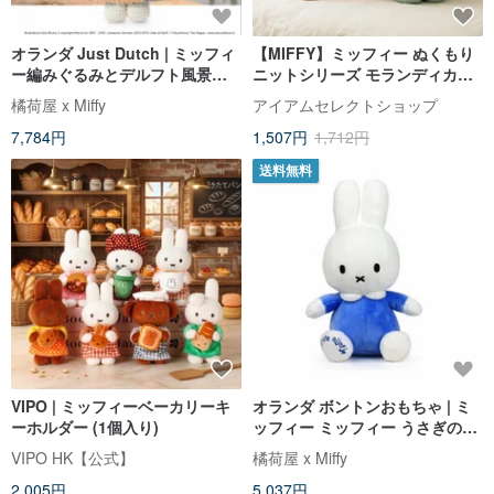
オランダ Just Dutch | ミッフィ
【MIFFY】ミッフィー ぬくもり
ー編みぐるみとデルフト風景の
ニットシリーズ モランディカラ
ドレス
ー3 種
橘荷屋 x Miffy
アイアムセレクトショップ
7,784円
1,507円
1,712円
送料無料
VIPO | ミッフィーベーカリーキ
オランダ ボントンおもちゃ | ミ
ーホルダー (1個入り)
ッフィー ミッフィー うさぎのぬ
いぐるみ はじめてのミッフィー
VIPO HK【公式】
橘荷屋 x Miffy
ブルー
2,005円
5,037円