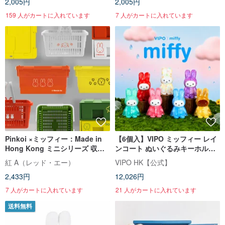
2,005円
2,005円
159 人がカートに入れています
7 人がカートに入れています
Pinkoi ×ミッフィー：Made in
【6個入】VIPO ミッフィー レイ
Hong Kong ミニシリーズ 収納
ンコート ぬいぐるみキーホルダ
ケース（台湾・香港・マカオ・
ー | ブラインドボックス(全7種)
紅 A（レッド・エー）
VIPO HK【公式】
日本で限定販売）
2,433円
12,026円
7 人がカートに入れています
21 人がカートに入れています
送料無料