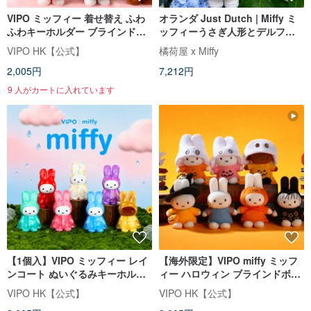
VIPO ミッフィー 着せ替え ふわ
オランダ Just Dutch | Miffy ミ
ふわキーホルダー ブラインドボ
ッフィーうさぎ人形とデルフト
ックス (ランダムパッケージ)
ブルーのドレス
VIPO HK【公式】
橘荷屋 x Miffy
MIF37560
2,005円
7,212円
9 人がカートに入れています
【1個入】VIPO ミッフィー レイ
【海外限定】VIPO miffy ミッフ
ンコート ぬいぐるみキーホルダ
ィー ハロウィン ブラインドボッ
ー | ブラインドボックス(全7種)
クスキーホルダー (ランダム1個
VIPO HK【公式】
VIPO HK【公式】
入り)