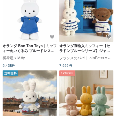
オランダ Bon Ton Toys | ミッフ
オランダ直輸入ミッフィー【セ
ィーぬいぐるみ ブルードレス
ラドンブルーシリーズ】ジャス
24cm
トダッチ認定の本格ハンドメイ
フランスのパパ | JolisPetits x Miffy
橘荷屋 x Miffy
ドかぎ針ミッフィーうさぎ
5,438円
7,555円
送料無料
12%OFF