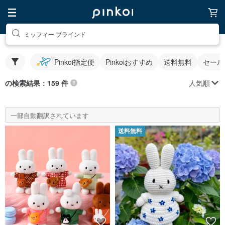
ミッフィー ブラインド
Pinkoi指定便
Pinkoiおすすめ
送料無料
セール
人気順
の検索結果：159 件
一部自動翻訳されています
送料無料