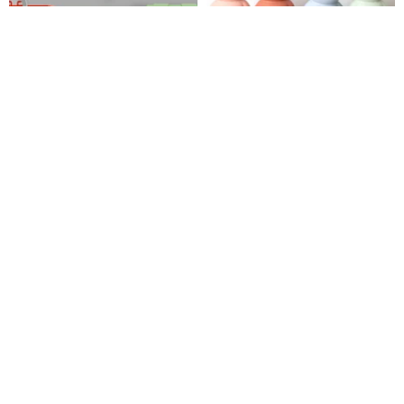
Pinkoi ×ミッフィー：Made in
バレンタインデーギフト ミッフ
Hong Kong ミニシリーズ 収納
ィーファミリー YOU & ME 2個
ケース（台湾・香港・マカオ・
セット
紅 A（レッド・エー）
atelierpierre-tw
日本で限定販売）
2,433円
6,525円
6,868円
オランダ直輸入ミッフィー【セ
24 時間発送 BON TON TOYS ミ
ラドンブルーシリーズ】ジャス
ッフィー エコぬいぐるみ バック
トダッチ認定の本格ハンドメイ
チャーム – 11cm（2 色）
フランスのパパ | JolisPetits x Miffy
Miffy × BON TON TOYS 台湾総代理店