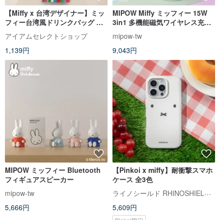
【Miffy x 台湾デザイナー】ミッ
MIPOW Miffy ミッフィー 15W
フィー台湾風ドリンクバッグ ド
3in1 多機能磁気ワイヤレス充電
リンクホルダー トートバッグ
スタンド
アイアムセレクトショップ
mipow-tw
1,139円
9,043円
MIPOW ミッフィー Bluetooth
【Pinkoi x miffy】耐衝撃スマホ
フィギュアスピーカー
ケース 全3色
ライノシールド RHINOSHIELD 台湾公式ストア
mipow-tw
5,666円
5,609円