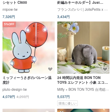
シセット CI600
針編みキーホルダー】Just
Dutch 公認正規品
フランスのパパ | JolisPetits x Miffy
mipow-tw
7,326円
3,434円
5%OFF
ミッフィーうさぎのバルーン温
24 時間以内発送 BON TON
度計
TOYS エレファント 小象 エココ
ーデュロイ ぬいぐるみ - グレー
Miffy × BON TON TOYS 台湾総代理店
pluto-design-tw
23CM
4,079円
4,293円
5,037円
環境に優しい