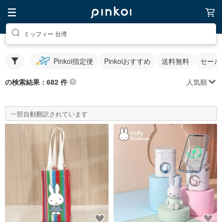
ミッフィー 台湾
Pinkoi指定便
Pinkoiおすすめ
送料無料
セール
人気順
の検索結果：682 件
一部自動翻訳されています