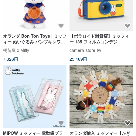
オランダ Bon Ton Toys | ミッフ
【ポラロイド雑貨店】ミッフィ
ィー ぬいぐるみ パンプキンワン
ー 135 フィルムコンデジ
ピース 24cm
橘荷屋 x Miffy
camera-store-tw
7,326円
25,469円
MIPOW ミッフィー 電動歯ブラ
オランダ輸入 ミッフィー【かぎ