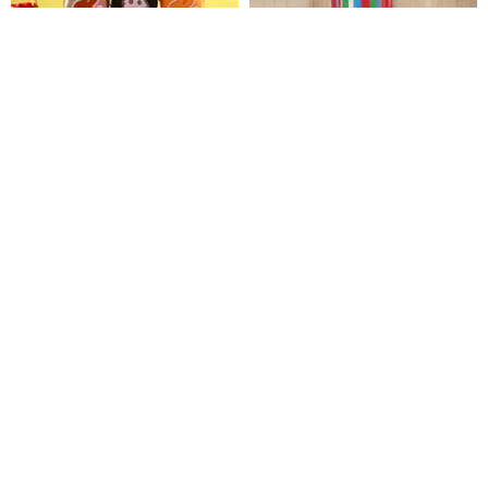
VIPO ミッフィー 折りたたみエコ
【Miffy x 台湾デザイナー】ミッ
バッグ ブラインドボックス (ラン
フィー台湾風ドリンクバッグ ド
ダムパッケージ) MIF37566
リンクホルダー トートバッグ
VIPO HK【公式】
アイアムセレクトショップ
12,026円
1,139円
55%OFF
【アイアムセレクトショップ】
【Pinkoi x miffy】耐衝撃スマホ