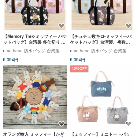
【Memory Trek-ミッフィー バケ
【チュチュ数キロ-ミッフィーバ
ットバッグ】台湾製 多仕切り 斜
ケットバッグ】台湾製、複数の
めバック 携帯両用 防水バッグ
コンパートメント、斜めのバッ
uma hana 防水バッグ-台湾製
uma hana 防水バッグ-台湾製
ク、持ち運び可能な両用防水バ
5,094円
5,094円
ッグ
12%OFF
オランダ輸入 ミッフィー【かぎ
【ミッフィー】ミニトートバッ