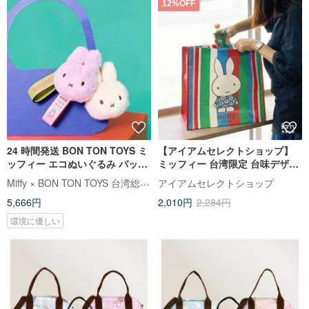
12%OFF
24 時間発送 BON TON TOYS ミ
【アイアムセレクトショップ】
ッフィー エコぬいぐるみ バック
ミッフィー 台湾限定 台味デザイ
チャーム – 11cm（2 色）
ン 茄芷ショッピングバッグ
Miffy × BON TON TOYS 台湾総代理店
アイアムセレクトショップ
5,666円
2,010円
2,284円
環境に優しい