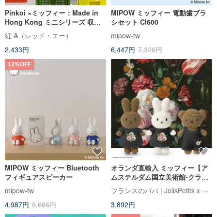
Pinkoi ×ミッフィー：Made in
MIPOW ミッフィー 電動歯ブラ
Hong Kong ミニシリーズ 収納
シセット CI600
ケース（台湾・香港・マカオ・
紅 A（レッド・エー）
mipow-tw
日本で限定販売）
2,433円
6,447円
7,326円
12%OFF
MIPOW ミッフィー Bluetooth
オランダ直輸入 ミッフィー【ア
フィギュアスピーカー
ムステルダム国立美術館-クラシ
ックフラワー】Just Dutch公認
フランスのパパ | JolisPetits x Miffy
mipow-tw
ミッフィー
4,987円
5,666円
3,892円