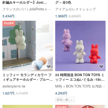
針編みキーホルダー】Just
グ – 全3色
Dutch 公認正規品
フランスのパパ | JolisPetits x Miffy
アイアムセレクトショップ
3,434円
1,966円
2,233円
5%OFF
ミッフィー モランディカラー フ
24 時間発送 BON TON TOYS ミ
ィギュアキーホルダー - ブルーグ
ッフィー エコぬいぐるみ -18cm
リーン
(3 色)
Miffy × BON TON TOYS 台湾総代理店
atelierpierre-tw
1,627円
1,712円
4,293円
環境に優しい
5%OFF