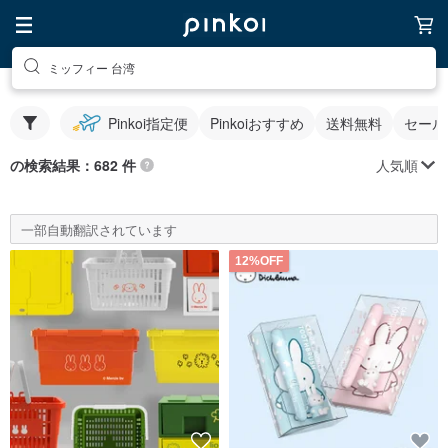
ミッフィー 台湾
Pinkoi指定便
Pinkoiおすすめ
送料無料
セール
人気順
の検索結果：682 件
一部自動翻訳されています
12%OFF