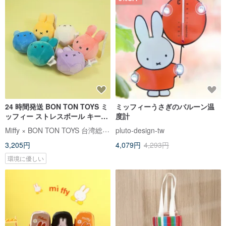
24 時間発送 BON TON TOYS ミ
ミッフィーうさぎのバルーン温
ッフィー ストレスボール キーホ
度計
ルダー-9cm (6 色)
Miffy × BON TON TOYS 台湾総代理店
pluto-design-tw
3,205円
4,079円
4,293円
環境に優しい