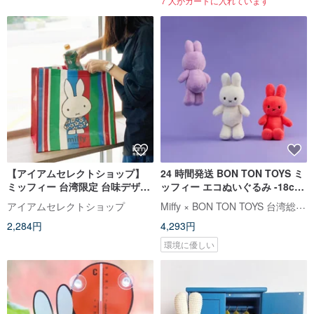
7 人がカートに入れています
【アイアムセレクトショップ】
24 時間発送 BON TON TOYS ミ
ミッフィー 台湾限定 台味デザイ
ッフィー エコぬいぐるみ -18cm
ン 茄芷ショッピングバッグ
(3 色)
Miffy × BON TON TOYS 台湾総代理店
アイアムセレクトショップ
2,284円
4,293円
環境に優しい