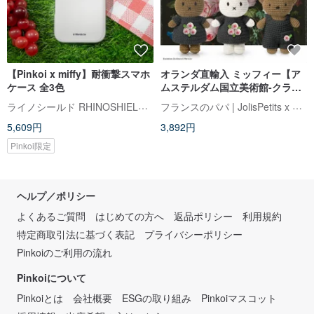
【Pinkoi x miffy】耐衝撃スマホ
オランダ直輸入 ミッフィー【ア
ケース 全3色
ムステルダム国立美術館-クラシ
ックフラワー】Just Dutch公認
ライノシールド RHINOSHIELD 台湾公式ストア
フランスのパパ | JolisPetits x Miffy
ミッフィー
5,609円
3,892円
Pinkoi限定
ヘルプ／ポリシー
よくあるご質問
はじめての方へ
返品ポリシー
利用規約
特定商取引法に基づく表記
プライバシーポリシー
Pinkoiのご利用の流れ
Pinkoiについて
Pinkoiとは
会社概要
ESGの取り組み
Pinkoiマスコット