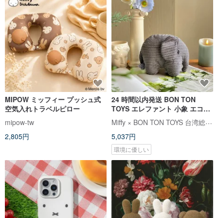
MIPOW ミッフィー プッシュ式
24 時間以内発送 BON TON
空気入れトラベルピロー
TOYS エレファント 小象 エココ
ーデュロイ ぬいぐるみ - グレー
Miffy × BON TON TOYS 台湾総代理店
mipow-tw
23CM
2,805円
5,037円
環境に優しい