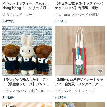
Pinkoi ×ミッフィー：Made in
【チュチュ数キロ-ミッフィーバ
Hong Kong ミニシリーズ 収納
ケットバッグ】台湾製、複数の
ケース（台湾・香港・マカオ・
コンパートメント、斜めのバッ
紅 A（レッド・エー）
uma hana 防水バッグ-台湾製
日本で限定販売）
ク、持ち運び可能な両用防水バ
2,433円
5,094円
ッグ
オランダから輸入したミッフィ
【Miffy x 台湾デザイナー】ミッ
ー【学生服シリーズ】ジャスト
フィー台湾風ドリンクバッグ ド
ダッチ公認の本物の手作りミッ
リンクホルダー トートバッグ
フランスのパパ | JolisPetits x Miffy
アイアムセレクトショップ
フィーうさぎ
3,148円
1,139円