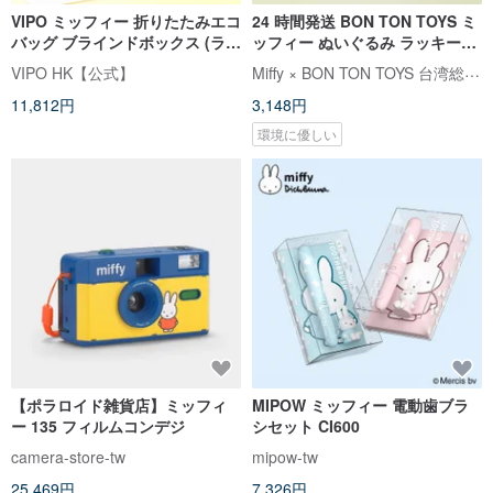
VIPO ミッフィー 折りたたみエコ
24 時間発送 BON TON TOYS ミ
バッグ ブラインドボックス (ラン
ッフィー ぬいぐるみ ラッキーボ
ダムパッケージ) MIF37566
ックス 10cm
Miffy × BON TON TOYS 台湾総代理店
VIPO HK【公式】
11,812円
3,148円
環境に優しい
【ポラロイド雑貨店】ミッフィ
MIPOW ミッフィー 電動歯ブラ
ー 135 フィルムコンデジ
シセット CI600
camera-store-tw
mipow-tw
25,469円
7,326円