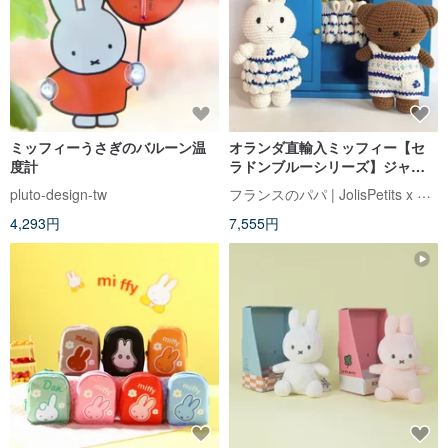
ミッフィーうさぎのバルーン温
オランダ直輸入ミッフィー【セ
度計
ラドンブルーシリーズ】ジャス
トダッチ認定の本格ハンドメイ
フランスのパパ | JolisPetits x Miffy
pluto-design-tw
ドかぎ針ミッフィーうさぎ
4,293円
7,555円