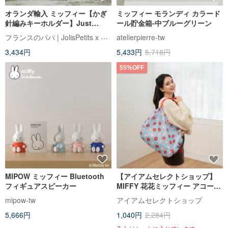
オランダ輸入 ミッフィー【かぎ
ミッフィー モランディ カラード
針編みキーホルダー】Just
ール貯金箱-中ブルーグリーン
Dutch 公認正規品
フランスのパパ | JolisPetits x Miffy
atelierpierre-tw
3,434円
5,433円
5,718円
55%OFF
MIPOW ミッフィー Bluetooth
【アイアムセレクトショップ】
フィギュアスピーカー
MIFFY 花花ミッフィー アコーデ
ィオン収納バッグ
mipow-tw
アイアムセレクトショップ
5,666円
1,040円
2,284円