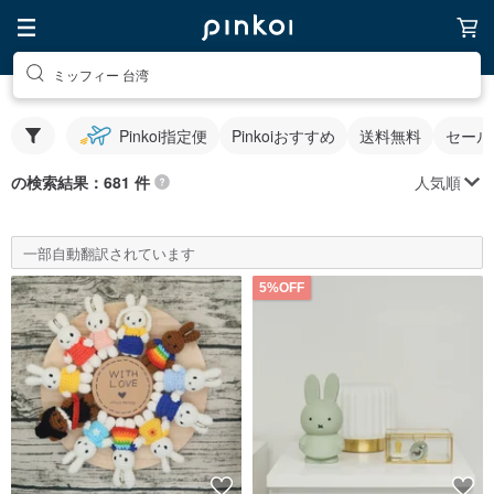
ミッフィー 台湾
Pinkoi指定便
Pinkoiおすすめ
送料無料
セール
人気順
の検索結果：681 件
一部自動翻訳されています
5%OFF