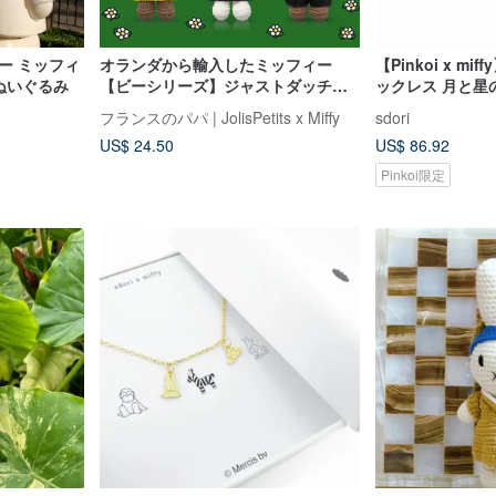
ー ミッフィ
オランダから輸入したミッフィー
【Pinkoi x m
 ぬいぐるみ
【ビーシリーズ】ジャストダッチ公
ックレス 月と星
認の本物のハンドメイドかぎ針編み
語
フランスのパパ | JolisPetits x Miffy
sdori
ミッフィーうさぎ
US$ 24.50
US$ 86.92
Pinkoi限定