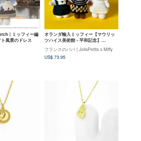
utch | ミッフィー編
オランダ輸入ミッフィー【マウリッ
フト風景のドレス
ツハイス美術館 - 平和記念】
JustDutch ミッフィーぬいぐるみ
フランスのパパ | JolisPetits x Miffy
US$ 73.95