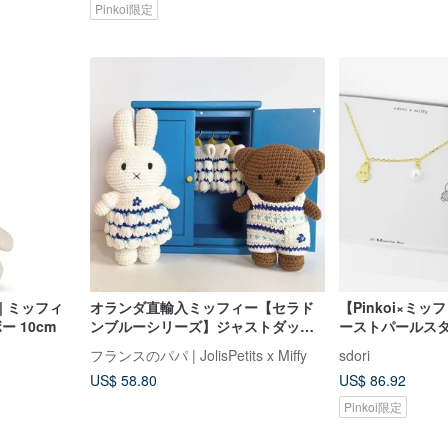
Pinkoi限定
 | ミッフィ
オランダ直輸入ミッフィー【セラド
【Pinkoi×ミ
 10cm
ンブルーシリーズ】ジャストダッチ
ーストパールス
認定の本格ハンドメイドかぎ針ミッ
ブレスレット
フランスのパパ | JolisPetits x Miffy
sdori
フィーうさぎ
US$ 58.80
US$ 86.92
Pinkoi限定