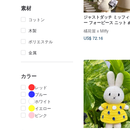
素材
ジャストダッチ ミッフィ
コットン
ー フォーピース ニット
木製
橘荷屋 x Miffy
US$ 72.16
ポリエステル
金属
カラー
レッド
ブルー
ホワイト
イエロー
ピンク