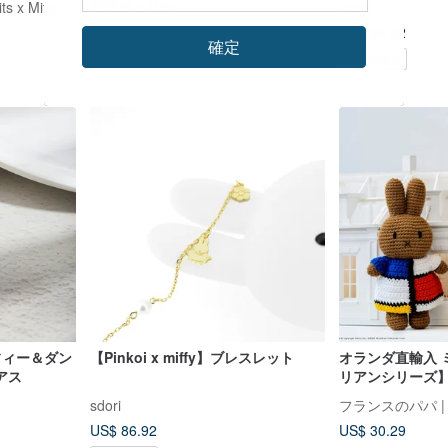
 x Miffy
橘荷屋 x Miffy
sdori
ぎ
US$ 60.58
US$ 86.92
確定
Pinkoi限定
ミッフィー＆ダン
【Pinkoi x miffy】ブレスレット
オランダ直輸入 
アス
リアンシリーズ】J
イセンス 手編み
sdori
フランスのパパ | Joli
み
US$ 86.92
US$ 30.29