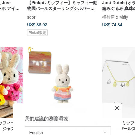
Just
【Pinkoi×ミッフィー】ミッフィー動
Just Dutch (
ゴッホ アイリ
物園パールスターリングシルバーブ
編みぐるみ 真珠
レスレット
sdori
橘荷屋 x Miffy
US$ 86.92
US$ 74.84
Pinkoi限定
我們建議的瀏覽環境
ッフィー
オランダ Just Dutch | ミッフィー 編
【Pinkoi×ミ
】ジャスト
みぐるみとターナーワンピース
おもちゃパール
ドメイドか
ーブレスレット