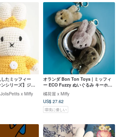
入したミッフィー
オランダ Bon Ton Toys | ミッフィ
ーンシリーズ】ジャ
ー ECO Fuzzy ぬいぐるみ キーホル
の本物の手作りかぎ
ダー
sPetits x Miffy
橘荷屋 x Miffy
US$ 27.62
環境に優しい