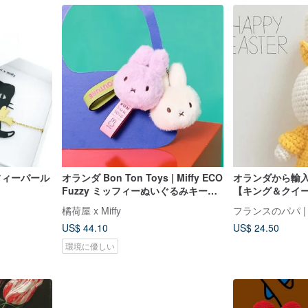
ミッフィーパール
オランダ Bon Ton Toys | Miffy ECO
オランダから輸
Fuzzy ミッフィーぬいぐるみキーホ
【キング＆クイ
ルダーチャーム
ストダッチ公認
橘荷屋 x Miffy
フランスのパパ | Joli
針ミッフィー
US$ 44.10
US$ 24.50
環境に優しい