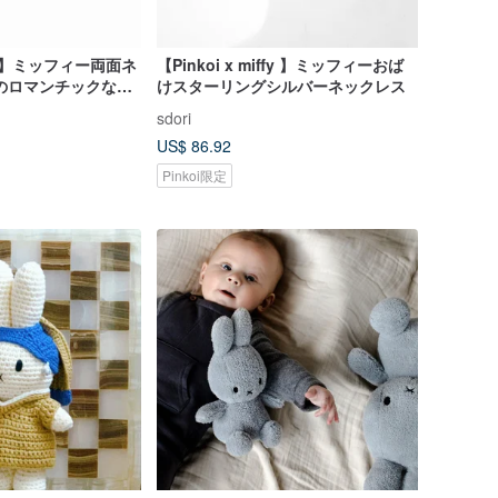
iffy】ミッフィー両面ネ
【Pinkoi x miffy 】ミッフィーおば
のロマンチックな物
けスターリングシルバーネックレス
sdori
US$ 86.92
Pinkoi限定