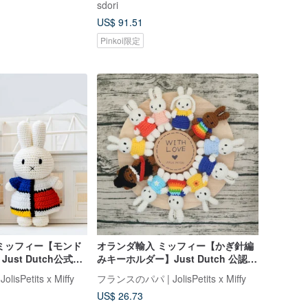
sdori
US$ 91.51
Pinkoi限定
ミッフィー【モンド
オランダ輸入 ミッフィー【かぎ針編
ust Dutch公式ラ
みキーホルダー】Just Dutch 公認正
ミッフィーぬいぐる
規品
sPetits x Miffy
フランスのパパ | JolisPetits x Miffy
US$ 26.73