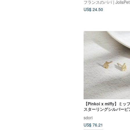
フランスのパパ | JolisPetits
ぎ針編みミッフィーうさ
US$ 24.50
【Pinkoi x miffy】
スターリングシルバーピ
sdori
US$ 76.21