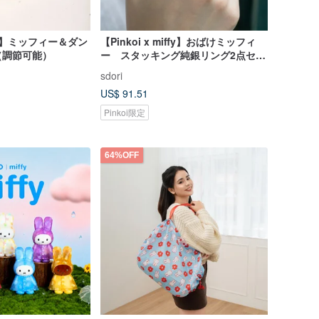
iffy】ミッフィー＆ダン
【Pinkoi x miffy】おばけミッフィ
（調節可能）
ー スタッキング純銀リング2点セッ
ト
sdori
US$ 91.51
Pinkoi限定
64%OFF