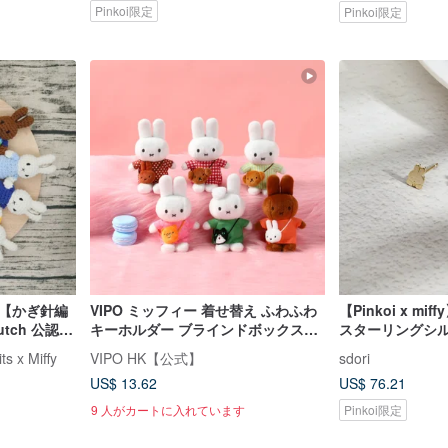
Pinkoi限定
Pinkoi限定
ー【かぎ針編
VIPO ミッフィー 着せ替え ふわふわ
【Pinkoi x m
tch 公認正
キーホルダー ブラインドボックス
スターリングシ
(ランダムパッケージ) MIF37560
 x Miffy
VIPO HK【公式】
sdori
US$ 13.62
US$ 76.21
9 人がカートに入れています
Pinkoi限定