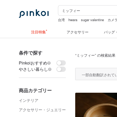
台湾
hwara
sugar valentine
カメ
水着
クリスマス
注目特集
アクセサリー
バッグ
条件で探す
“
ミッフィー
” の検索結果：
Pinkoiおすすめ
やさしい暮らし
一部自動翻訳されて
商品カテゴリー
インテリア
アクセサリー・ジュエリー