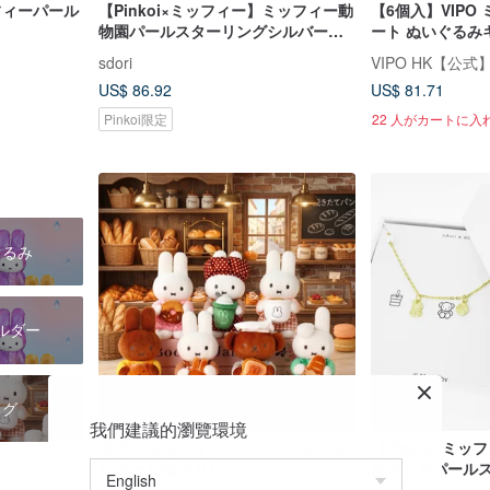
ミッフィーパール
【Pinkoi×ミッフィー】ミッフィー動
【6個入】VIPO
物園パールスターリングシルバーブ
ート ぬいぐるみキ
レスレット
インドボックス(全
sdori
VIPO HK【公式
US$ 86.92
US$ 81.71
Pinkoi限定
22 人がカートに入
ぐるみ
ルダー
ッグ
我們建議的瀏覽環境
VIPO | ミッフィーベーカリーキーホ
【Pinkoi×ミ
ルダー (1個入り)
おもちゃパール
ーブレスレット