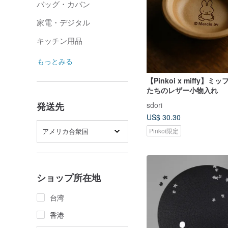
バッグ・カバン
家電・デジタル
キッチン用品
もっとみる
【Pinkoi x miffy】
たちのレザー小物入れ
sdori
発送先
US$ 30.30
アメリカ合衆国
Pinkoi限定
ショップ所在地
台湾
香港