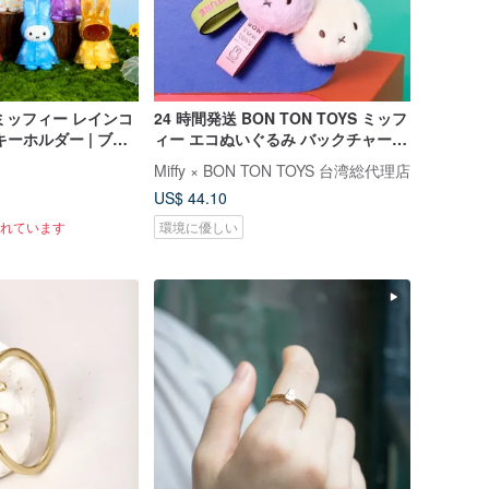
 ミッフィー レインコ
24 時間発送 BON TON TOYS ミッフ
ーホルダー | ブラ
ィー エコぬいぐるみ バックチャーム
7種)
– 11cm（2 色）
】
Miffy × BON TON TOYS 台湾総代理店
US$ 44.10
入れています
環境に優しい