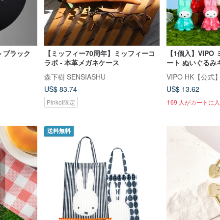
ズル ブラック
【ミッフィー70周年】ミッフィーコ
【1個入】VIPO
ラボ - 本革メガネケース
ート ぬいぐるみキ
インドボックス(全
森下樹 SENSIASHU
VIPO HK【公式
US$ 83.74
US$ 13.62
Pinkoi限定
169 人がカートに
送料無料