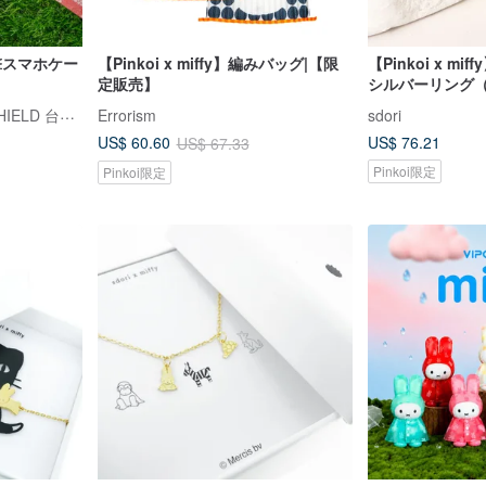
耐衝撃スマホケー
【Pinkoi x miffy】編みバッグ|【限
【Pinkoi x m
定販売】
シルバーリング
ライノシールド RHINOSHIELD 台湾公式ストア
Errorism
sdori
US$ 76.21
US$ 60.60
US$ 67.33
Pinkoi限定
Pinkoi限定