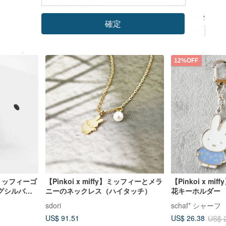
VIPO HK【公式】
sdori
US$ 13.62
US$ 86.92
確定
18 人がカートに入れています
Pinkoi限定
12%OFF
】ミッフィーゴ
【Pinkoi x miffy】ミッフィーとメラ
【Pinkoi x m
グシルバー
ニーのネックレス（ハイタッチ）
花キーホルダー
sdori
schaf* シャーフ
US$ 91.51
US$ 26.38
US$ 