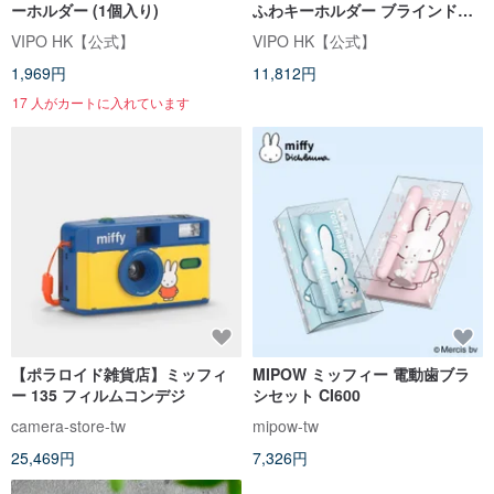
ーホルダー (1個入り)
ふわキーホルダー ブラインドボ
ックス (アソートボックス、6個
VIPO HK【公式】
VIPO HK【公式】
入り、重複なし) MIF37560-
1,969円
11,812円
SET6
17 人がカートに入れています
【ポラロイド雑貨店】ミッフィ
MIPOW ミッフィー 電動歯ブラ
ー 135 フィルムコンデジ
シセット CI600
camera-store-tw
mipow-tw
25,469円
7,326円