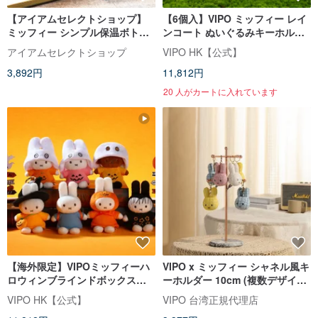
【アイアムセレクトショップ】
【6個入】VIPO ミッフィー レイ
ミッフィー シンプル保温ボトル
ンコート ぬいぐるみキーホルダ
300ml 保温カップ
ー | ブラインドボックス(全7種)
アイアムセレクトショップ
VIPO HK【公式】
3,892円
11,812円
20 人がカートに入れています
【海外限定】VIPOミッフィーハ
VIPO x ミッフィー シャネル風キ
ロウィンブラインドボックスキ
ーホルダー 10cm (複数デザイン
ーホルダー (アソートボックス・
から選択可能)
VIPO HK【公式】
VIPO 台湾正規代理店
6個入・重複なし)