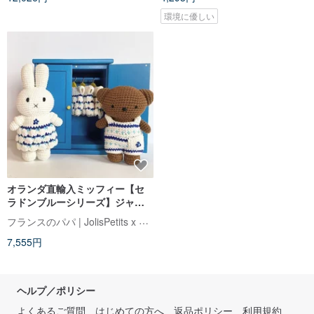
環境に優しい
オランダ直輸入ミッフィー【セ
ラドンブルーシリーズ】ジャス
トダッチ認定の本格ハンドメイ
フランスのパパ | JolisPetits x Miffy
ドかぎ針ミッフィーうさぎ
7,555円
ヘルプ／ポリシー
よくあるご質問
はじめての方へ
返品ポリシー
利用規約