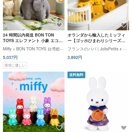
24 時間以内発送 BON TON
オランダから輸入したミッフィ
TOYS エレファント 小象 エココ
ー【ゴッホひまわりシリーズ】
ーデュロイ ぬいぐるみ - グレー
ジャストダッチ公認の本物かぎ
Miffy × BON TON TOYS 台湾総代理店
フランスのパパ | JolisPetits x Miffy
23CM
針ミッフィーうさぎ
5,037円
3,892円
環境に優しい
送料無料