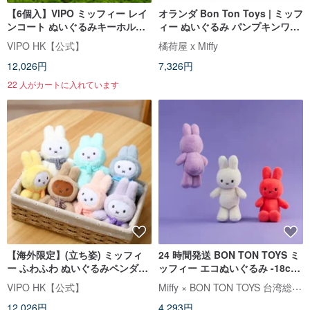
【6個入】VIPO ミッフィー レイ
オランダ Bon Ton Toys | ミッフ
ンコート ぬいぐるみキーホルダ
ィー ぬいぐるみ パンプキンワン
ー | ブラインドボックス(全7種)
ピース 24cm
VIPO HK【公式】
橘荷屋 x Miffy
12,026円
7,326円
22 人がカートに入れています
【海外限定】(立ち姿) ミッフィ
24 時間発送 BON TON TOYS ミ
ー ふわふわ ぬいぐるみペンダン
ッフィー エコぬいぐるみ -18cm
ト ブラインドボックス(アソート
(3 色)
Miffy × BON TON TOYS 台湾総代理店
VIPO HK【公式】
ボックス・6入・重複な
12,026円
4,293円
し)MIF37474