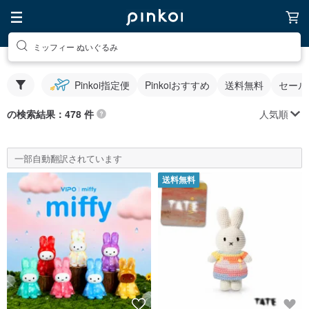
ミッフィー ぬいぐるみ
Pinkoi指定便
Pinkoiおすすめ
送料無料
セール
人気順
の検索結果：478 件
一部自動翻訳されています
送料無料