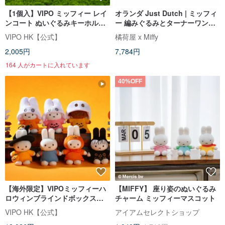
【1個入】VIPO ミッフィー レイ
オランダ Just Dutch | ミッフィ
ンコート ぬいぐるみキーホルダ
ー 編みぐるみとターナーワンピ
ー | ブラインドボックス(全7種)
ース
VIPO HK【公式】
橘荷屋 x Miffy
2,005円
7,784円
164 人がカートに入れています
40%OFF
【海外限定】VIPOミッフィーハ
【MIFFY】 座り姿のぬいぐるみ
ロウィンブラインドボックスキ
チャーム ミッフィーマスコット
ーホルダー (アソートボックス・
VIPO HK【公式】
アイアムセレクトショップ
6個入・重複なし)