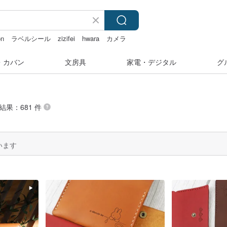
on
ラベルシール
zizifei
hwara
カメラ
・カバン
文房具
家電・デジタル
グ
結果：681 件
います