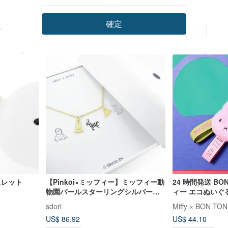
フランスのパパ | JolisPetits x Miffy
sdori
US$ 26.73
US$ 91.51
確定
す
Pinkoi限定
レスレット
【Pinkoi×ミッフィー】ミッフィー動
24 時間発送 BON
物園パールスターリングシルバーブ
ィー エコぬいぐ
レスレット
– 11cm（2 色）
sdori
Miffy × BON 
US$ 86.92
US$ 44.10