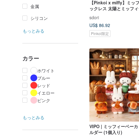
【Pinkoi x miffy】
金属
ックレス 太陽とミッフ
sdori
シリコン
US$ 86.92
もっとみる
Pinkoi限定
カラー
ホワイト
ブルー
レッド
イエロー
ピンク
もっとみる
VIPO | ミッフィーベー
ルダー (1個入り)