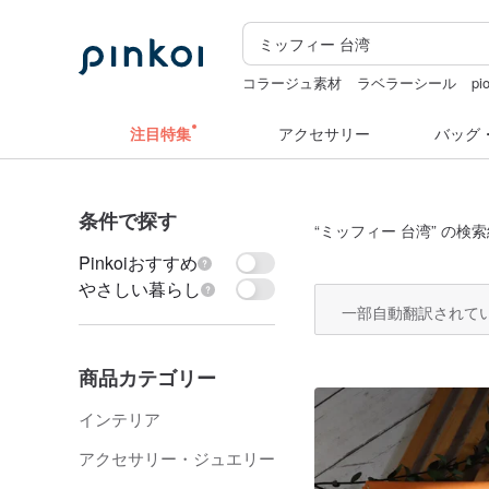
コラージュ素材
ラベラーシール
pi
miffy
注目特集
アクセサリー
バッグ
条件で探す
“
ミッフィー 台湾
” の検索
Pinkoiおすすめ
やさしい暮らし
一部自動翻訳されて
商品カテゴリー
インテリア
アクセサリー・ジュエリー