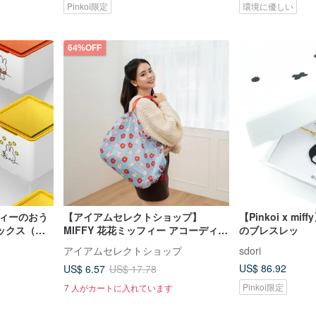
Pinkoi限定
環境に優しい
64%OFF
ッフィーのおう
【アイアムセレクトショップ】
【Pinkoi x m
ックス（台
MIFFY 花花ミッフィー アコーディオ
のブレスレッ
限定販売）
ン収納バッグ
アイアムセレクトショップ
sdori
US$ 86.92
US$ 6.57
US$ 17.78
Pinkoi限定
7 人がカートに入れています