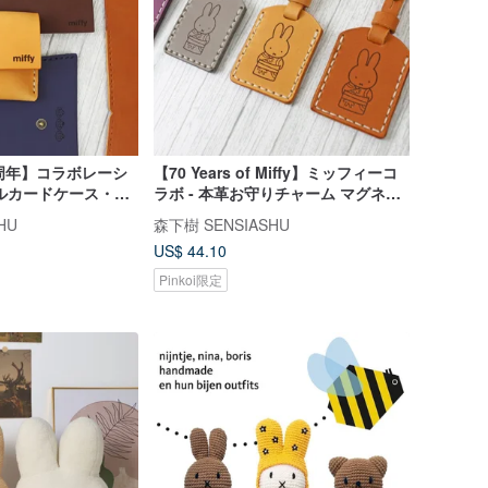
周年】コラボレーシ
【70 Years of Miffy】ミッフィーコ
ルカードケース・コ
ラボ - 本革お守りチャーム マグネッ
りキット
トキーホルダーケース
HU
森下樹 SENSIASHU
US$ 44.10
Pinkoi限定