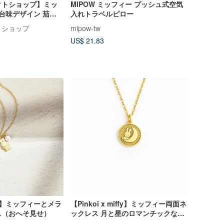
クトショップ】ミッ
MIPOW ミッフィー プッシュ式空気
 台味デザイン 茄芷
入れトラベルピロー
ッグ
トショップ
mipow-tw
US$ 21.83
iffy】ミッフィーとメラ
【Pinkoi x miffy】ミッフィー両面ネ
ス（おへそ見せ）
ックレス 月と星のロマンチックな物
語