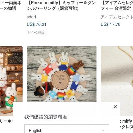
ミッフィー両面ネ
【Pinkoi x miffy】ミッフィー＆ダン
【アイアムセレ
ィーの物語
シルバーリング（調節可能）
フィー 台湾限定
ショッピングバ
sdori
アイアムセレク
US$ 76.21
US$ 17.78
Pinkoi限定
我們建議的瀏覽環境
カリーキーホ
オランダ輸入 ミッフィー【かぎ針編
【Pinkoi x m
みキーホルダー】Just Dutch 公認正
ニーのネックレ
規品