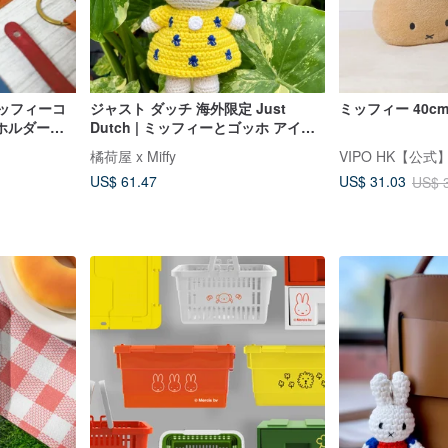
ッフィーコ
ジャスト ダッチ 海外限定 Just
ミッフィー 40cm
ホルダー、
Dutch | ミッフィーとゴッホ アイリ
の手作りキ
ス ドレス 編みぐるみ
橘荷屋 x Miffy
VIPO HK【公式
US$ 61.47
US$ 31.03
US$ 