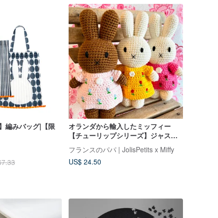
iffy】編みバッグ|【限
オランダから輸入したミッフィー
【チューリップシリーズ】ジャスト
ダッチ公認の本物のハンドメイドか
フランスのパパ | JolisPetits x Miffy
ぎ針編みミッフィーうさぎ
US$ 24.50
67.33