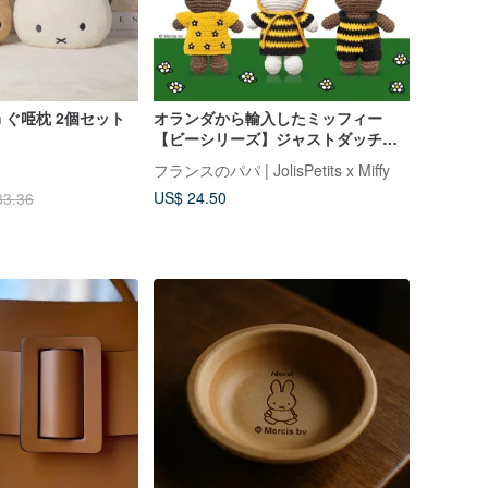
 ぐ𠱸枕 2個セット
オランダから輸入したミッフィー
【ビーシリーズ】ジャストダッチ公
認の本物のハンドメイドかぎ針編み
】
フランスのパパ | JolisPetits x Miffy
ミッフィーうさぎ
US$ 24.50
33.36