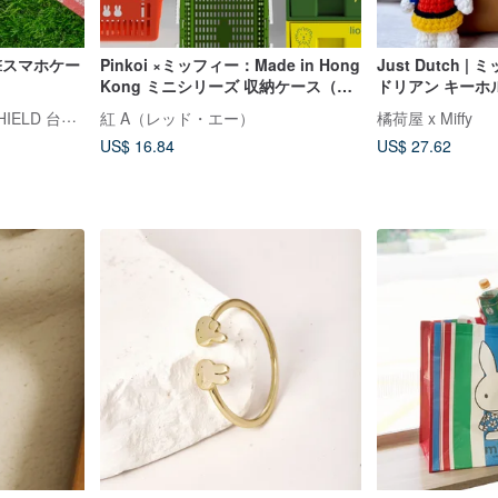
耐衝撃スマホケー
Pinkoi ×ミッフィー：Made in Hong
Just Dutch 
Kong ミニシリーズ 収納ケース（台
ドリアン キーホ
湾・香港・マカオ・日本で限定販
ライノシールド RHINOSHIELD 台湾公式ストア
紅 A（レッド・エー）
橘荷屋 x Miffy
売）
US$ 16.84
US$ 27.62