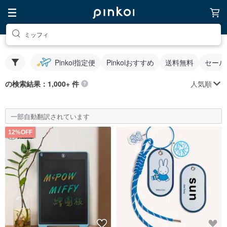
ミッフィ
Pinkoi指定便
Pinkoiおすすめ
送料無料
セール
人気順
の検索結果：1,000+ 件
一部自動翻訳されています
12%OFF