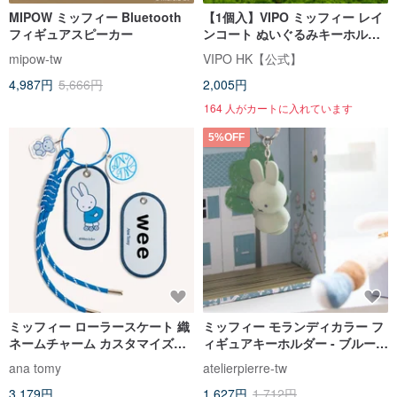
MIPOW ミッフィー Bluetooth
【1個入】VIPO ミッフィー レイ
フィギュアスピーカー
ンコート ぬいぐるみキーホルダ
ー | ブラインドボックス(全7種)
mipow-tw
VIPO HK【公式】
4,987円
5,666円
2,005円
164 人がカートに入れています
5%OFF
ミッフィー ローラースケート 織
ミッフィー モランディカラー フ
ネームチャーム カスタマイズギ
ィギュアキーホルダー - ブルーグ
フト
リーン
ana tomy
atelierpierre-tw
3,179円
1,627円
1,712円