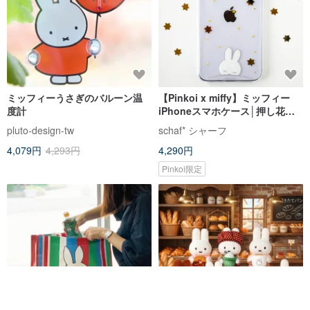
ミッフィーうさぎのバルーン温
【Pinkoi x miffy】ミッフィー
度計
iPhoneスマホケース│押し花と
お星さま/スマホストラップ対応
pluto-design-tw
schaf* シャーフ
4,079円
4,293円
4,290円
Pinkoi限定