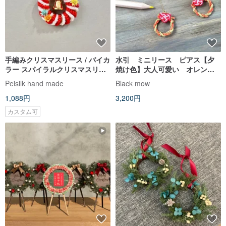
手編みクリスマスリース / バイカ
水引 ミニリース ピアス【夕
ラー スパイラルクリスマスリー
焼け色】大人可愛い オレン
ス / ヤドリギ
ジ ゴールド キラキラ
Peisilk hand made
Black mow
1,088円
3,200円
カスタム可