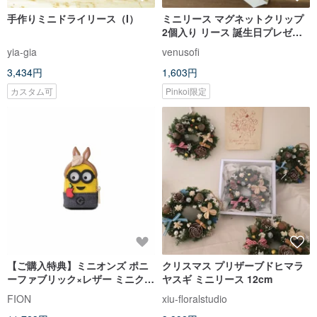
手作りミニドライリース（I）
ミニリース マグネットクリップ
2個入り リース 誕生日プレゼン
ト 不滅の花 枯れない花 ドライフ
yia-gia
venusofi
ラワー
3,434円
1,603円
カスタム可
Pinkoi限定
【ご購入特典】ミニオンズ ポニ
クリスマス プリザーブドヒマラ
ーファブリック×レザー ミニクロ
ヤスギ ミニリース 12cm
スボディバッグ 卒業祝い
FION
xiu-floralstudio