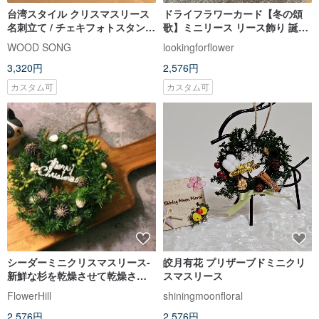
台湾スタイル クリスマスリース
ドライフラワーカード【冬の頌
名刺立て / チェキフォトスタンド
歌】ミニリース リース飾り 誕生
- 赤い紙の文字をカスタマイズ可
日プレゼント クリスマスプレゼ
WOOD SONG
lookingforflower
能
ント
3,320円
2,576円
カスタム可
カスタム可
シーダーミニクリスマスリース-
皎月有花 プリザーブドミニクリ
新鮮な杉を乾燥させて乾燥させ
スマスリース
ることができますリースホーム
FlowerHill
shiningmoonfloral
デコレーションクリスマス
2,576円
2,576円