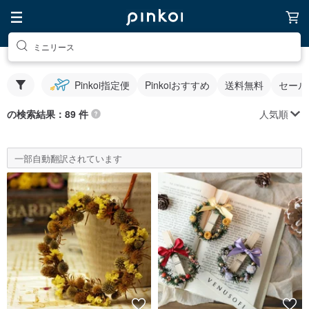
ミニリース
Pinkoi指定便
Pinkoiおすすめ
送料無料
セール
人気順
の検索結果：89 件
一部自動翻訳されています