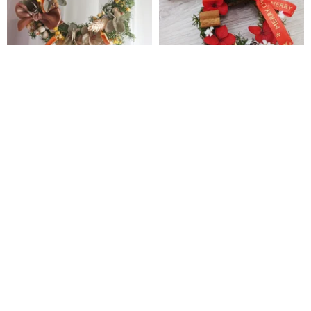
- 半月フォレスト系ミニリース -
ミニクリスマスリース/フラワー/
半月型 ドライフラワーリース 室
エターナルフラワー/クリスマス
内装飾 ウェディング小物
ツリー/クリスマスギフト/交換ギ
蒔嚐しばしば フローラル
beibeikira
フト
3,721円
1,431円
カスタム可