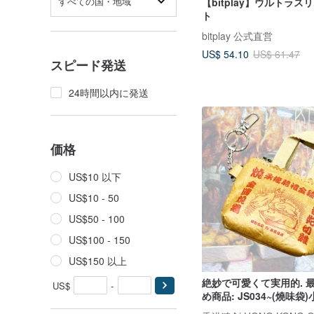
すべての国・地域
【bitplay】ウルトラ
ト
bitplay 公式直営
US$ 54.10
US$ 61.47
スピード発送
24時間以内に発送
価格
US$10 以下
US$10 - 50
US$50 - 100
US$100 - 150
US$150 以上
絶妙で可愛くて実用的. 
US$
-
め商品: JS034~(燒味袋
キーホルダー