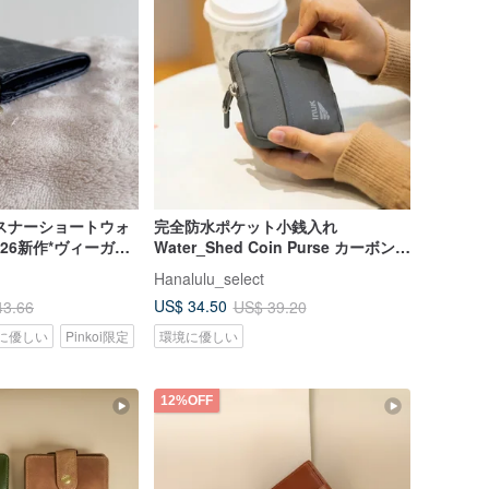
ァスナーショートウォ
完全防水ポケット小銭入れ
2026新作*ヴィーガン
Water_Shed Coin Purse カーボンア
ッシュ
Hanalulu_select
US$ 34.50
43.66
US$ 39.20
に優しい
Pinkoi限定
環境に優しい
12%OFF