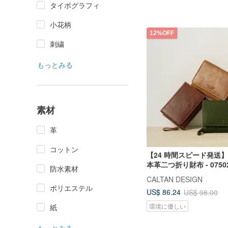
タイポグラフィ
小花柄
12%OFF
刺繍
もっとみる
素材
革
コットン
【24 時間スピード発送
本革二つ折り財布 - 07502
防水素材
財布 ウォレット
CALTAN DESIGN
ポリエステル
US$ 86.24
US$ 98.00
環境に優しい
紙