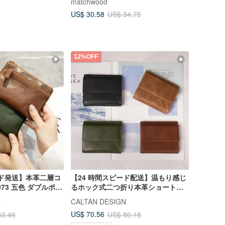
matchwood
 ミニ財布 文字入れ
US$ 30.58
US$ 34.75
12%OFF
ード発送】本革二層コ
【24 時間スピード配送】温もり感じ
073 五色 ダブルポケ
るホック式二つ折り本革ショートウ
ォレット -075270（全 5 色）母の日
N
CALTAN DESIGN
のプレゼントにも
US$ 70.56
53.46
US$ 80.18