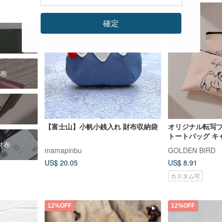
確定
布
【富士山】小帆小銭入れ 財布収納袋
オリジナル転写プ
トートバッグ キ
財布
ポーチ 化粧ポーチ
mamapinbu
GOLDEN BIRD
ータブルバッグ
US$ 20.05
US$ 8.91
カスタム可
12%OFF
12%OFF