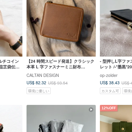
ルチコイン
【24 時間スピード発送】クラシック
- 型押しL字フ
茄芷袋伝統
本革 L 字ファスナーミニ財布
レット /-*墨黒*
-072916 四色 レディース財布
ペーパーレザー
CALTAN DESIGN
op-zolder
US$ 82.32
US$ 38.43
US$ 93.54
US$ 
環境に優しい
カスタム可
環境
12%OFF