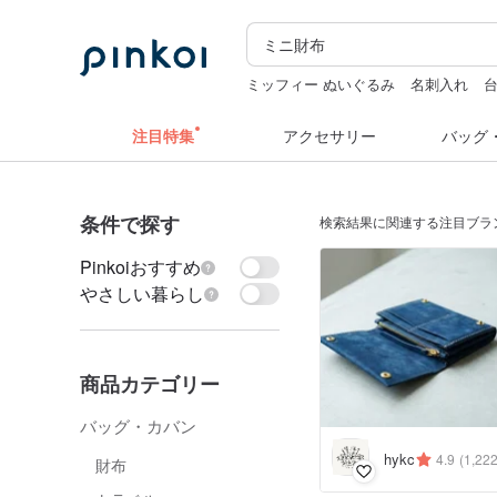
ミッフィー ぬいぐるみ
名刺入れ
台
台湾
zizifei
人物ステッカー
注目特集
アクセサリー
バッグ
条件で探す
検索結果に関連する注目ブラ
Pinkoiおすすめ
やさしい暮らし
商品カテゴリー
バッグ・カバン
hykc
4.9
(1,222
財布