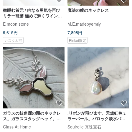
微睡む首元 / 内なる勇気を再び
魔法の鏡のネックレス
ミラー研磨 極めて輝くワインレ
ッドガーネット 鎖骨ネックレス
E moon stone
M.E.madebyemily
9,615円
7,898円
カスタム可
Pinkoi限定
ガラスの枝角鹿の頭のネックレ
.リボンが飛びます。天然虹色ミ
ス。ガラススタッグヘッド。ス
ラーパール。バロック淡水パー
テンドグラスユールジュエリ
ル。スターリングシルバー925ネ
Glass At Home
Soulrelle 真珠宝石
ー。
ックレス。