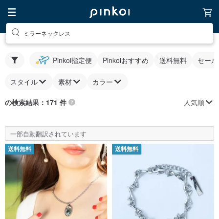
ミラーネックレス
Pinkoi指定便
Pinkoiおすすめ
送料無料
セール
スタイル
素材
カラー
人気順
の検索結果：171 件
一部自動翻訳されています
送料無料
送料無料