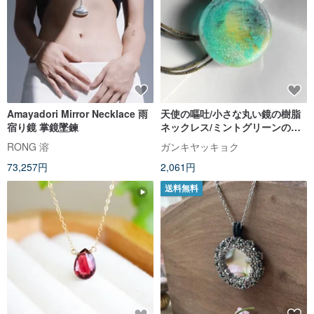
Amayadori Mirror Necklace 雨
天使の嘔吐/小さな丸い鏡の樹脂
宿り鏡 掌鏡墜鍊
ネックレス/ミントグリーンの夢
のレンダリング
RONG 溶
ガンキヤッキョク
73,257円
2,061円
送料無料