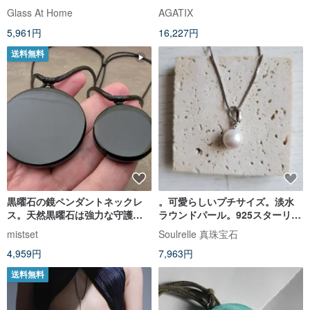
イペンダント。錫はんだ付けミ
ットペンダントネックレスジュ
Glass At Home
AGATIX
ラー
エリー
5,961円
16,227円
送料無料
黒曜石の鏡ペンダントネックレ
。可愛らしいプチサイズ。淡水
ス。天然黒曜石は強力な守護
ラウンドパール。925スターリン
力、防御力、魔除け、厄除け、
グシルバーネックレス。天然ミ
mistset
Soulrelle 真珠宝石
ネガティブなエネルギーを反射
ラーミルクホワイト8.1mm。
4,959円
7,963円
します。
送料無料